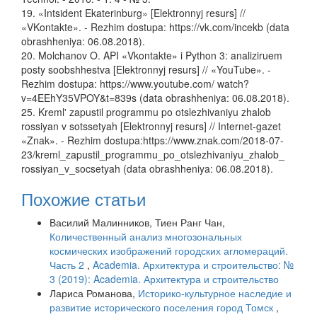
19. «Intsident Ekaterinburg» [Elektronnyj resurs] //
«VKontakte». - Rezhim dostupa: https://vk.com/incekb (data
obrashheniya: 06.08.2018).
20. Molchanov O. API «Vkontakte» i Python 3: analiziruem
posty soobshhestva [Elektronnyj resurs] // «YouTube». -
Rezhim dostupa: https://www.youtube.com/ watch?
v=4EEhY35VPOY&t=839s (data obrashheniya: 06.08.2018).
25. Kreml' zapustil programmu po otslezhivaniyu zhalob
rossiyan v sotssetyah [Elektronnyj resurs] // Internet-gazet
«Znak». - Rezhim dostupa:https://www.znak.com/2018-07-
23/kreml_zapustil_programmu_po_otslezhivaniyu_zhalob_
rossiyan_v_socsetyah (data obrashheniya: 06.08.2018).
Похожие статьи
Василий Малинников, Тиен Ранг Чан,
Количественный анализ многозональных
космических изображений городских агломераций.
Часть 2
,
Academia. Архитектура и строительство: №
3 (2019): Academia. Архитектура и строительство
Лариса Романова,
Историко-культурное наследие и
развитие исторического поселения город Томск
,