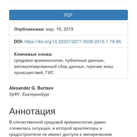
Боковая
PDF
панель
Опубликован:
мар. 18, 2019
статьи
DOI:
https://doi.org/10.22337/2077-9038-2019-1-78-85
Ключевые слова:
средовая криминология, публичные данные,
автоматизированный сбор данных, горячие зоны
происшествий, ГИС
Основное
Alexander G. Burtsev
УрФУ, Екатеринбург
содержимое
статьи
Аннотация
В отечественной средовой криминологии давно
сложилась ситуация, в которой архитекторы и
градостроители не имеют доступа к эмпирическим