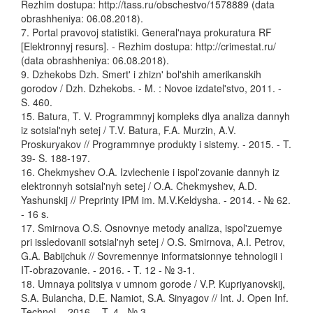
Rezhim dostupa: http://tass.ru/obschestvo/1578889 (data
obrashheniya: 06.08.2018).
7. Portal pravovoj statistiki. General'naya prokuratura RF
[Elektronnyj resurs]. - Rezhim dostupa: http://crimestat.ru/
(data obrashheniya: 06.08.2018).
9. Dzhekobs Dzh. Smert' i zhizn' bol'shih amerikanskih
gorodov / Dzh. Dzhekobs. - M. : Novoe izdatel'stvo, 2011. -
S. 460.
15. Batura, T. V. Programmnyj kompleks dlya analiza dannyh
iz sotsial'nyh setej / T.V. Batura, F.A. Murzin, A.V.
Proskuryakov // Programmnye produkty i sistemy. - 2015. - T.
39- S. 188-197.
16. Chekmyshev O.A. Izvlechenie i ispol'zovanie dannyh iz
elektronnyh sotsial'nyh setej / O.A. Chekmyshev, A.D.
Yashunskij // Preprinty IPM im. M.V.Keldysha. - 2014. - № 62.
- 16 s.
17. Smirnova O.S. Osnovnye metody analiza, ispol'zuemye
pri issledovanii sotsial'nyh setej / O.S. Smirnova, A.I. Petrov,
G.A. Babijchuk // Sovremennye informatsionnye tehnologii i
IT-obrazovanie. - 2016. - T. 12 - № 3-1.
18. Umnaya politsiya v umnom gorode / V.P. Kupriyanovskij,
S.A. Bulancha, D.E. Namiot, S.A. Sinyagov // Int. J. Open Inf.
Technol. - 2016. - T. 4 - № 3.