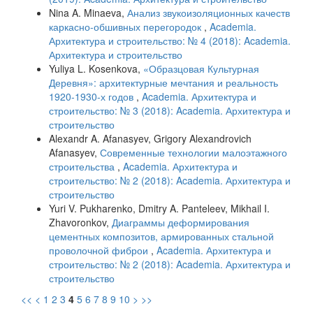
Nina A. Minaeva,
Анализ звукоизоляционных качеств
каркасно-обшивных перегородок
,
Academia.
Архитектура и строительство: № 4 (2018): Academia.
Архитектура и строительство
Yuliya L. Kosenkova,
«Образцовая Культурная
Деревня»: архитектурные мечтания и реальность
1920-1930-х годов
,
Academia. Архитектура и
строительство: № 3 (2018): Academia. Архитектура и
строительство
Alexandr A. Afanasyev, Grigory Alexandrovich
Afanasyev,
Современные технологии малоэтажного
строительства
,
Academia. Архитектура и
строительство: № 2 (2018): Academia. Архитектура и
строительство
Yuri V. Pukharenko, Dmitry A. Panteleev, Mikhail I.
Zhavoronkov,
Диаграммы деформирования
цементных композитов, армированных стальной
проволочной фиброи
,
Academia. Архитектура и
строительство: № 2 (2018): Academia. Архитектура и
строительство
<<
<
1
2
3
4
5
6
7
8
9
10
>
>>