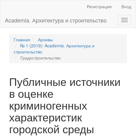
Главная
Регистрация
Вход
навигационная
панель
Academia. Архитектура и строительство
Toggl
Основное
naviga
содержимое
Боковая
панель
Главная
Архивы
№ 1 (2019): Academia. Архитектура и
строительство
Градостроительство
Публичные источники
в оценке
криминогенных
характеристик
городской среды