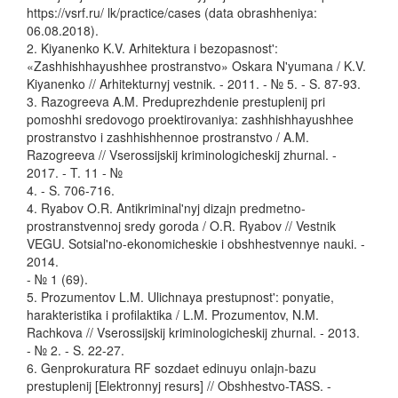
https://vsrf.ru/ lk/practice/cases (data obrashheniya:
06.08.2018).
2. Kiyanenko K.V. Arhitektura i bezopasnost':
«Zashhishhayushhee prostranstvo» Oskara N'yumana / K.V.
Kiyanenko // Arhitekturnyj vestnik. - 2011. - № 5. - S. 87-93.
3. Razogreeva A.M. Preduprezhdenie prestuplenij pri
pomoshhi sredovogo proektirovaniya: zashhishhayushhee
prostranstvo i zashhishhennoe prostranstvo / A.M.
Razogreeva // Vserossijskij kriminologicheskij zhurnal. -
2017. - T. 11 - №
4. - S. 706-716.
4. Ryabov O.R. Antikriminal'nyj dizajn predmetno-
prostranstvennoj sredy goroda / O.R. Ryabov // Vestnik
VEGU. Sotsial'no-ekonomicheskie i obshhestvennye nauki. -
2014.
- № 1 (69).
5. Prozumentov L.M. Ulichnaya prestupnost': ponyatie,
harakteristika i profilaktika / L.M. Prozumentov, N.M.
Rachkova // Vserossijskij kriminologicheskij zhurnal. - 2013.
- № 2. - S. 22-27.
6. Genprokuratura RF sozdaet edinuyu onlajn-bazu
prestuplenij [Elektronnyj resurs] // Obshhestvo-TASS. -