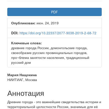
Боковая
PDF
панель
Опубликован:
июн. 24, 2019
статьи
DOI:
https://doi.org/10.22337/2077-9038-2019-2-68-72
Ключевые слова:
древние города России, домонгольские города,
своеобразие русских провинциальных городов,
про¬блема занятости населения, традиционный
русский дом
Основное
Мария Нащокина
НИИТИАГ, Москва
содержимое
статьи
Аннотация
Древние города - это важнейшие свидетельства истории и
территориальной целостности России, значимые для её