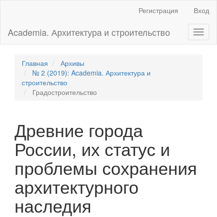
Главная
Регистрация
Вход
навигационная
панель
Academia. Архитектура и строительство
Toggl
Основное
naviga
содержимое
Боковая
панель
Главная
Архивы
№ 2 (2019): Academia. Архитектура и
строительство
Градостроительство
Древние города
России, их статус и
проблемы сохранения
архитектурного
наследия