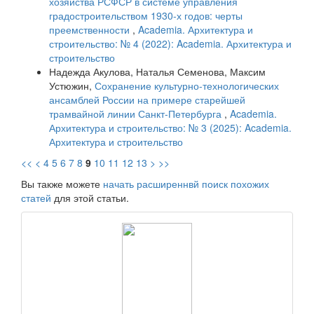
хозяйства РСФСР в системе управления
градостроительством 1930-х годов: черты
преемственности
,
Academia. Архитектура и
строительство: № 4 (2022): Academia. Архитектура и
строительство
Надежда Акулова, Наталья Семенова, Максим
Устюжин,
Сохранение культурно-технологических
ансамблей России на примере старейшей
трамвайной линии Санкт-Петербурга
,
Academia.
Архитектура и строительство: № 3 (2025): Academia.
Архитектура и строительство
<<
<
4
5
6
7
8
9
10
11
12
13
>
>>
Вы также можете
начать расширеннвй поиск похожих
статей
для этой статьи.
raasn