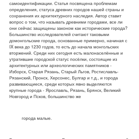
самоидентификации. Статья посвящена проблемам
опреде­ления, статуса древних городов нашей страны и
сохранения их архитектурного наследия. Автор ставит
вопрос о том, что называть древними городами, все ли
они сейчас защищены законом как исторические города?
Большинство исследова­телей считают таковыми
домонгольские города, основанные примерно, начиная с
IX века до 1230 годов, то есть до начала монгольских
вторжений. Среди них сегодня есть малонасе­лённые и
утратившие городской статус посёлки, состоящие из
архитектурных или археологических памятников -
Изборск, Старая Рязань, Старый Льгов, Ростиславль-
Рязанский, Пронск, Херсонес, Булгар и т.д., и города
развивающиеся, среди которых явно выделяются
крупные города - Ярославль, Рязань, Брянск, Великий
Новгород и Псков, большинство же
города малые.