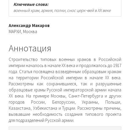
Ключевые слова:
военный храм, армия, полки, снос церк¬вей в XX веке
Основное
Александр Макаров
МАРХИ, Москва
содержимое
статьи
Аннотация
Строительство типовых военных храмов в Российской
империи началось в начале XX века и продолжалось до 1917
года. Статья посвящена возведённым образцовым храмам
на территории Российской империи в начале XX века.
Рассмотре­ны как сохранившиеся, так и разрушенные
образцовые храмы Русской императорской армии начала
XX века. На примере Москвы, Санкт-Петербурга и других
городов России, Бело­руссии, Украины, Польши,
Казахстана, Узбекистана и Турции. Рассмотрены причины,
вызвавшие необходимость создания типового проекта
для подразделений Русской армии.