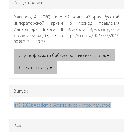
Информация
Как цитировать
о статье
Макаров, А. (2020). Типовой воинский храм Русской
императорской армии в период правления
Императора Николая II.
Academia. Архитектура и
строительство
, (3), 13–26. https://doi.org/10.22337/2077-
9038-2020-3-13-26
Другие форматы библиографических ссылок
Скачать ссылку
Выпуск
№ 3 (2020): Academia. Архитектура и строительство
Раздел