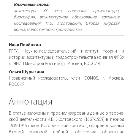
Ключевые слова:
архитектура ХХ века, советская архи¬тектура,
биография, архитектурное образование, архивные
исследования, И.В. Жолтовский, Вторая мировая
война, малоэтажное строительство
Основное
Илья Печёнкин
РГГУ; Научно-исследовательский институт теории и
содержимое
истории архитектуры и градостроительства (филиал ФГБУ
«ЦНИИП Минстроя России»), г. Москва, РОССИЯ
статьи
Ольга Шурыгина
Независимый исследователь, член ICOMOS, г. Москва,
РОССИЯ
Аннотация
В статье изложены и проанализированы данные о творче­
ской деятельности И.В. Жолтовского (1867-1959) в период
1939-1945 годов. Исторический контекст, сформированный
Второй мировой войной, обусловил обращение