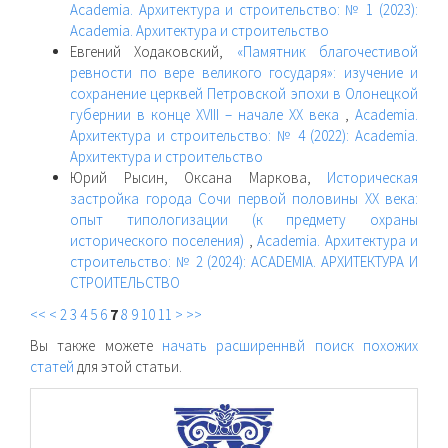
Academia. Архитектура и строительство: № 1 (2023):
Academia. Архитектура и строительство
Евгений Ходаковский,
«Памятник благочестивой
ревности по вере великого государя»: изучение и
сохранение церквей Петровской эпохи в Олонецкой
губернии в конце XVIII – начале ХХ века
,
Academia.
Архитектура и строительство: № 4 (2022): Academia.
Архитектура и строительство
Юрий Рысин, Оксана Маркова,
Историческая
застройка города Сочи первой половины XX века:
опыт типологизации (к предмету охраны
исторического поселения)
,
Academia. Архитектура и
строительство: № 2 (2024): ACADEMIA. АРХИТЕКТУРА И
СТРОИТЕЛЬСТВО
<<
<
2
3
4
5
6
7
8
9
10
11
>
>>
Вы также можете
начать расширеннвй поиск похожих
статей
для этой статьи.
raasn