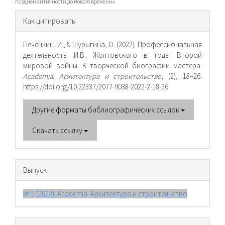
поздней античности до Нового времени».
Информация
Как цитировать
о статье
Печёнкин, И., & Шурыгина, О. (2022). Профессиональная
деятельность И.В. Жолтовского в годы Второй
мировой войны. К творческой биографии мастера.
Academia. Архитектура и строительство
, (2), 18–26.
https://doi.org/10.22337/2077-9038-2022-2-18-26
Другие форматы библиографических ссылок
Скачать ссылку
Выпуск
№ 2 (2022): Academia. Архитектура и строительство