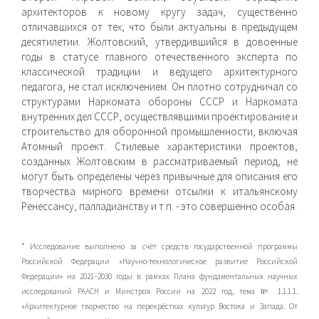
архитекторов к новому кругу задач, существенно
отличавшихся от тех, что были актуальны в предыдущем
десятилетии. Жолтовский, утвердившийся в довоенные
годы в статусе главного отече­ственного эксперта по
классической традиции и ведущего архитектурного
педагога, не стал исключением. Он плотно сотрудничал со
структурами Наркомата обороны СССР и Наркомата
внутренних дел СССР, осуществлявшими проекти­рование и
строительство для оборонной промышленности, включая
Атомный проект. Стилевые характеристики про­ектов,
созданных Жолтовским в рассматриваемый период, не
могут быть определены через привычные для описания его
творчества мирного времени отсылки к итальянскому
Ренессансу, палладианству и т.п. - это совершенно особая.
* Исследование выполнено за счёт средств государственной программы
Российской Федерации «Научно-технологическое развитие Российской
Федерации» на 2021–2030 годы в рамках Плана фундаментальных научных
исследований РААСН и Минстроя России на 2022 год, тема № 1.1.1.1.
«Архитектурное творчество на перекрёстках культур Востока и Запада. От