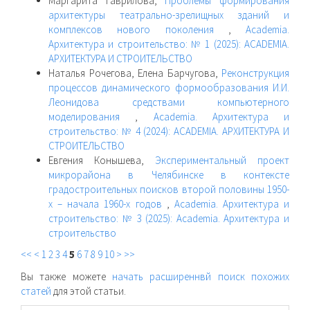
Маргарита Гаврилова,
Проблемы формирования
архитектуры театрально-зрелищных зданий и
комплексов нового поколения
,
Academia.
Архитектура и строительство: № 1 (2025): ACADEMIA.
АРХИТЕКТУРА И СТРОИТЕЛЬСТВО
Наталья Рочегова, Елена Барчугова,
Реконструкция
процессов динамического формообразования И.И.
Леонидова средствами компьютерного
моделирования
,
Academia. Архитектура и
строительство: № 4 (2024): ACADEMIA. АРХИТЕКТУРА И
СТРОИТЕЛЬСТВО
Евгения Конышева,
Экспериментальный проект
микрорайона в Челябинске в контексте
градостроительных поисков второй половины 1950-
х – начала 1960-х годов
,
Academia. Архитектура и
строительство: № 3 (2025): Academia. Архитектура и
строительство
<<
<
1
2
3
4
5
6
7
8
9
10
>
>>
Вы также можете
начать расширеннвй поиск похожих
статей
для этой статьи.