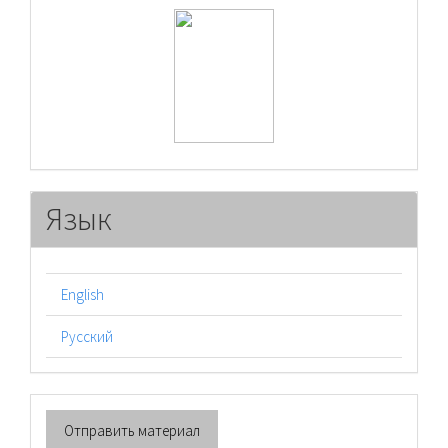
raasn
Язык
English
Русский
Отправить
Отправить материал
материал