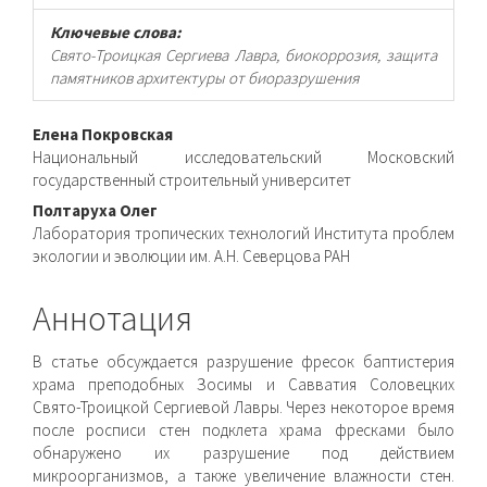
Ключевые слова:
Свято-Троицкая Сергиева Лавра, биокоррозия, защита
памятников архитектуры от биоразрушения
Основное
Елена Покровская
Национальный исследовательский Московский
содержимое
государственный строительный университет
статьи
Полтаруха Олег
Лаборатория тропических технологий Института проблем
экологии и эволюции им. А.Н. Северцова РАН
Аннотация
В статье обсуждается разрушение фресок баптистерия
храма преподобных Зосимы и Савватия Соловецких
Свято-Троицкой Сергиевой Лавры. Через некоторое время
после росписи стен подклета храма фресками было
обнаружено их разрушение под действием
микроорганизмов, а также увеличение влажности стен.