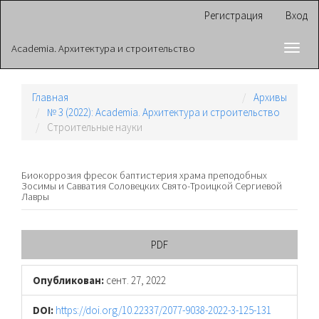
Главная
Регистрация
Вход
навигационная
панель
Academia. Архитектура и строительство
Toggl
Основное
navig
содержимое
Боковая
панель
Главная
Архивы
№ 3 (2022): Academia. Архитектура и строительство
Cтроительные науки
Биокоррозия фресок баптистерия храма преподобных
Зосимы и Савватия Соловецких Свято-Троицкой Сергиевой
Лавры
Боковая
PDF
панель
Опубликован:
сент. 27, 2022
статьи
DOI:
https://doi.org/10.22337/2077-9038-2022-3-125-131