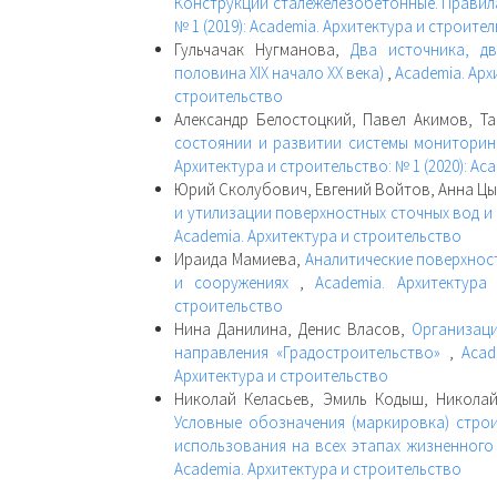
Конструкции сталежелезобетонные. Прави
№ 1 (2019): Academia. Архитектура и строите
Гульчачак Нугманова,
Два источника, д
половина XIX начало XX века)
,
Academia. Арх
строительство
Александр Белостоцкий, Павел Акимов, Т
состоянии и развитии системы монитори
Архитектура и строительство: № 1 (2020): Ac
Юрий Сколубович, Евгений Войтов, Анна Цы
и утилизации поверхностных сточных вод и
Academia. Архитектура и строительство
Ираида Мамиева,
Аналитические поверхнос
и сооружениях
,
Academia. Архитектура
строительство
Нина Данилина, Денис Власов,
Организац
направления «Градостроительство»
,
Acad
Архитектура и строительство
Николай Келасьев, Эмиль Кодыш, Николай
Условные обозначения (маркировка) стро
использования на всех этапах жизненног
Academia. Архитектура и строительство