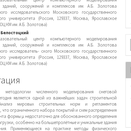
ржимое
х зданий, сооружений и комплексов им. А.Б. Золотова
ного исследовательского Московского государственного
и
ого университета (Россия, 129337, Москва, Ярославское
НОЦ КМ им. А.Б. Золотова)
 Белостоцкий
О
разовательный центр компьютерного моделирования
х зданий, сооружений и комплексов им. А.Б. Золотова
м
ого исследователь- ского Московского государственного
ого университета (Россия, 129337, Москва, Ярославское
НОЦ КМ им. А.Б. Золотова)
тация
а методологии численного моделирования снеговой
егодня является одной из важнейших задач строительной
 Анализ мировых строительных норм и регламентов
, что ограниченного набора покрытий и схем распределения
та формы μ недостаточно для обоснованного определения
агрузки, особенно на большепролётные и уникальные здания
ния. Применяющиеся на практике методы физического