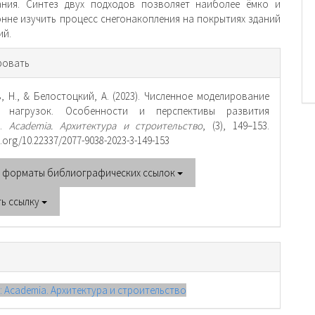
ания. Синтез двух подходов позволяет наиболее ёмко и
нне изучить процесс снегонакопления на покрытиях зданий
ий.
рмация
ровать
тье
, Н., & Белостоцкий, А. (2023). Численное моделирование
х нагрузок. Особенности и перспективы развития
и.
Academia. Архитектура и строительство
, (3), 149–153.
oi.org/10.22337/2077-9038-2023-3-149-153
е форматы библиографических ссылок
ть ссылку
): Academia. Архитектура и строительство