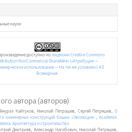
ьные науки
произведение доступно по
лицензии Creative Commons
Attribution-NonCommercial-ShareAlike» («Атрибуция —
ммерческое использование — На тех же условиях») 4.0
Всемирная
.
ого автора (авторов)
аймураз Кайтуков, Николай Петрашев, Сергей Петряшев,
О
нга инженерных конструкций башни «Эволюция»
,
Academia.
ademia. Архитектура и строительство
итрий Дмитриев, Александр Нагибович, Николай Петряшев,