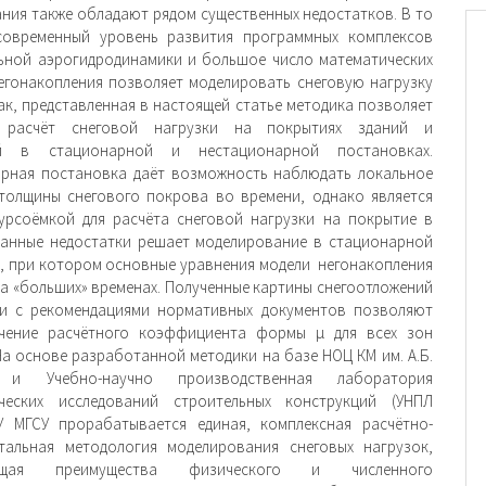
ния также обладают рядом существенных недостатков. В то
современный уровень развития программных комплексов
ьной аэрогидродинамики и большое число математических
егонакопления позволяет моделировать снеговую нагрузку
Так, представленная в настоящей статье методика позволяет
 расчёт снеговой нагрузки на покрытиях зданий и
ий в стационарной и нестационарной постановках.
рная постановка даёт возможность наблюдать локальное
толщины снегового покрова во времени, однако является
урсоёмкой для расчёта снеговой нагрузки на покрытие в
занные недостатки решает моделирование в стационарной
, при котором основные уравнения модели негонакопления
а «больших» временах. Полученные картины снегоотложений
ии с рекомендациями нормативных документов позволяют
ачение расчётного коэффициента формы μ для всех зон
На основе разработанной методики на базе НОЦ КМ им. А.Б.
 и Учебно-научно производственная лаборатория
ических исследований строительных конструкций (УНПЛ
У МГСУ прорабатывается единая, комплексная расчётно-
тальная методология моделирования снеговых нагрузок,
ющая преимущества физического и численного