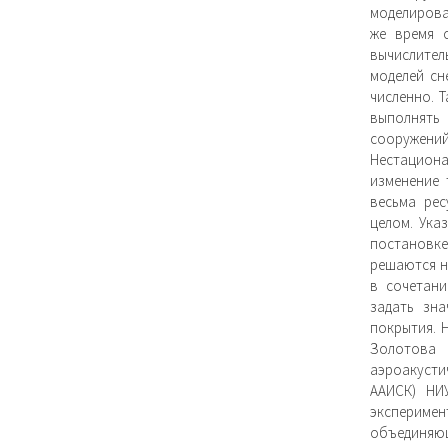
моделирова
же время 
вычислител
моделей сн
численно. 
выполнять
сооружен
Нестациона
изменение 
весьма рес
целом. Ука
постановке
решаются н
в сочетан
задать зн
покрытия. 
Золотова
аэроакуст
ААИСК) НИ
эксперимен
объединя