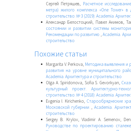
Сергей Петряшев,
Расчетное исследовани
метра) жилого комплекса «One Tower» в
строительство: № 3 (2019): Academia. Архите
Александр Белостоцкий, Павел Акимов, Т
состоянии и развитии системы монитори
Рекомендации по развитию
,
Academia. Архи
строительство
Похожие статьи
Margarita V. Perkova,
Методика выявления и 
развития на уровне муниципального ра
Academia. Архитектура и строительство
Olga A. Spiridonova, Sofia S. Gevorkyan,
Сказ
культурный проект. Архитектурно-тех
строительство: № 4 (2018): Academia. Архите
Evgenia I. Kirichenko,
Старообрядческие хра
Московской губернии
,
Academia. Архитек
строительство
Sergey B. Krylov, Vladimir A. Semenov, Den
Руководстве по проектированию сталежел