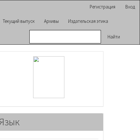
Регистрация
Вход
Текущий выпуск
Архивы
Издательская этика
Найти
raasn
Язык