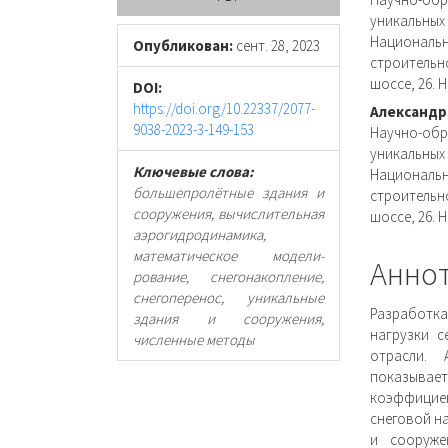
панель
соде
уникальны
Националь
статьи
стать
Опубликован:
сент. 28, 2023
строительн
шоссе, 26. 
DOI:
https://doi.org/10.22337/2077-
Александр
9038-2023-3-149-153
Научно-об
уникальны
Ключевые слова:
Национальн
большепролётные здания и
строительн
сооружения, вычислительная
шоссе, 26. 
аэрогидродинамика,
математическое модели-
Анно
рование, снегонакопление,
снегоперенос, уникальные
Разработк
здания и сооружения,
нагрузки с
численные методы
отрасли.
показывает
коэффициен
снеговой н
и сооруже