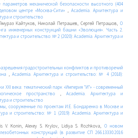
е параметров механической безопасности высотного (404
 деловом центре «Москва-Сити»
,
Academia. Архитектура и
ктура и строительство
аймураз Кайтуков, Николай Петрашев, Сергей Петрашов,
О
нга инженерных конструкций башни «Эволюция». Часть 2.
тектура и строительство: № 2 (2020): Academia. Архитектура и
разрешения градостроительных конфликтов и противоречий
йона
,
Academia. Архитектура и строительство: № 4 (2018):
ки XXI века: тематический парк «Империя "И"» - современный
нологическое пространство
,
Academia. Архитектура и
ктура и строительство
мы, сооруженные по проектам И.Е. Бондаренко в Москве и
тура и строительство: № 1 (2019): Academia. Архитектура и
is V. Konin, Alexey S. Krylov, Lidiya S. Rozhkova,
О новом
езобетонных конструкций (в развитие СП 266.13330.2016