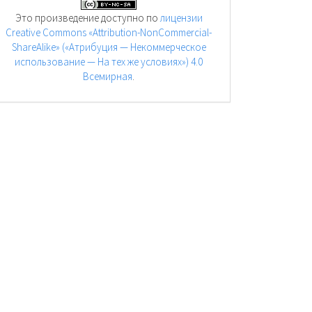
Это произведение доступно по
лицензии
Creative Commons «Attribution-NonCommercial-
ShareAlike» («Атрибуция — Некоммерческое
использование — На тех же условиях») 4.0
Всемирная
.