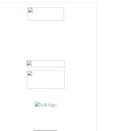
logos