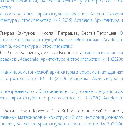
ла проектирования)
,
Academia. Архитектура и строительство:
льство
ве составляющие архитектурных практик Казани (вторая
итектура и строительство: № 2 (2019): Academia. Архитектура и
аймураз Кайтуков, Николай Петрашев, Сергей Петряшев,
О
нга инженерных конструкций башни «Эволюция»
,
Academia.
ademia. Архитектура и строительство
ба, Денис Балчугов, Дмитрий Белоногов,
Технология очистки
 осадков
,
Academia. Архитектура и строительство: № 1 (2020):
ти для параметрической архитектуры в современных зданиях
 и строительство: № 1 (2020): Academia. Архитектура и
ия непрерывного образования в подготовке специалистов
emia. Архитектура и строительство: № 3 (2020): Academia.
 Трекин, Иван Терехов, Сергей Шмаков, Алексей Чаганов,
ительных материалов и конструкций для информационного
о цикла
,
Academia. Архитектура и строительство: № 3 (2020):