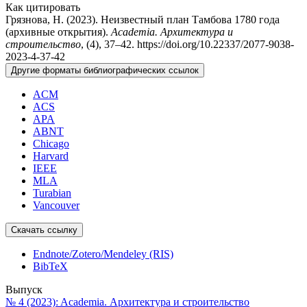
Как цитировать
Грязнова, Н. (2023). Неизвестный план Тамбова 1780 года
(архивные открытия).
Academia. Архитектура и
строительство
, (4), 37–42. https://doi.org/10.22337/2077-9038-
2023-4-37-42
Другие форматы библиографических ссылок
ACM
ACS
APA
ABNT
Chicago
Harvard
IEEE
MLA
Turabian
Vancouver
Скачать ссылку
Endnote/Zotero/Mendeley (RIS)
BibTeX
Выпуск
№ 4 (2023): Academia. Архитектура и строительство