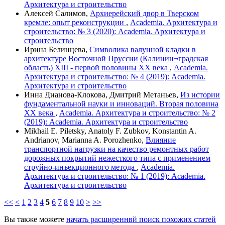
Архитектура и строительство
Алексей Салимов,
Архиерейский двор в Тверском
кремле: опыт реконструкции
,
Academia. Архитектура и
строительство: № 3 (2020): Academia. Архитектура и
строительство
Ирина Белинцева,
Символика валунной кладки в
архитектуре Восточной Пруссии (Калинин¬градская
область) XIII - первой половины XX века
,
Academia.
Архитектура и строительство: № 4 (2019): Academia.
Архитектура и строительство
Инна Дианова-Клокова, Дмитрий Метаньев,
Из истории
фундаментальной науки и инноваций. Вторая половина
ХХ века
,
Academia. Архитектура и строительство: № 2
(2019): Academia. Архитектура и строительство
Mikhail E. Piletsky, Anatoly F. Zubkov, Konstantin A.
Andrianov, Marianna A. Porozhenko,
Влияние
транспортной нагрузки на качество ремонтных работ
дорожных покрытий нежесткого типа с применением
струйно-инъекционного метода
,
Academia.
Архитектура и строительство: № 1 (2019): Academia.
Архитектура и строительство
<<
<
1
2
3
4
5
6
7
8
9
10
>
>>
Вы также можете
начать расширеннвй поиск похожих статей