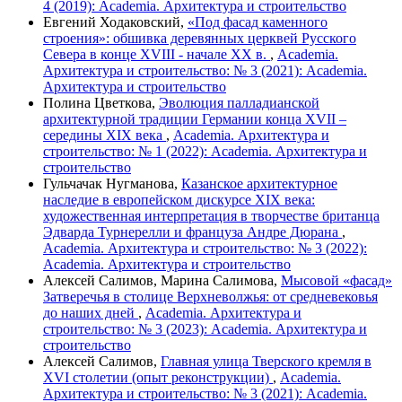
4 (2019): Academia. Архитектура и строительство
Евгений Ходаковский,
«Под фасад каменного
строения»: обшивка деревянных церквей Русского
Севера в конце XVIII - начале ХХ в.
,
Academia.
Архитектура и строительство: № 3 (2021): Academia.
Архитектура и строительство
Полина Цветкова,
Эволюция палладианской
архитектурной традиции Германии конца XVII –
середины XIX века
,
Academia. Архитектура и
строительство: № 1 (2022): Academia. Архитектура и
строительство
Гульчачак Нугманова,
Казанское архитектурное
наследие в европейском дискурсе XIX века:
художественная интерпретация в творчестве британца
Эдварда Турнерелли и француза Андре Дюрана
,
Academia. Архитектура и строительство: № 3 (2022):
Academia. Архитектура и строительство
Алексей Салимов, Марина Салимова,
Мысовой «фасад»
Затверечья в столице Верхневолжья: от средневековья
до наших дней
,
Academia. Архитектура и
строительство: № 3 (2023): Academia. Архитектура и
строительство
Алексей Салимов,
Главная улица Тверского кремля в
XVI столетии (опыт реконструкции)
,
Academia.
Архитектура и строительство: № 3 (2021): Academia.