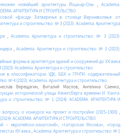
еномен новейшей архитектуры Йошкар-Олы
,
Academia.
ACADEMIA. АРХИТЕКТУРА И СТРОИТЕЛЬСТВО
совой «фасад» Затверечья в столице Верхневолжья: от
хитектура и строительство: № 3 (2023): Academia. Архитектура
туре
,
Academia. Архитектура и строительство: № 3 (2023):
андера
,
Academia. Архитектура и строительство: № 3 (2023):
йные формы в архитектуре зданий и сооружений до XXI века
 (2023): Academia. Архитектура и строительство
ние в классификаторах УДК, ББК и ГРНТИ: содержательный
во: № 4 (2023): Academia. Архитектура и строительство
чеслав Верещагин, Виталий Маслов, Ангелина Саенко,
укции исторической улицы Кёнигсберга времени И. Канта.
тура и строительство: № 1 (2024): ACADEMIA. АРХИТЕКТУРА И
к вопросу о конкурсе на проект и постройке (1925–1930)
,
 (2024): ACADEMIA. АРХИТЕКТУРА И СТРОИТЕЛЬСТВО
ый – европейско-азиатский», «татарская Москва», «город
екстах XIX века
,
Academia. Архитектура и строительство: № 1