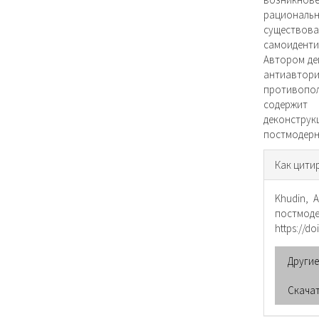
рациональ
существова
самоидент
Автором де
антиавто
противопо
содержит
деконстр
постмодерн
Инфо
Как цити
о ста
Khudin, 
постмод
https://do
Други
Скача