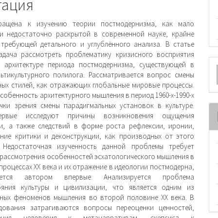
и
тация
ращена к изучению теории постмодернизма, как мало
и недостаточно раскрытой в современной на­уке, крайне
требующей детального и углублённого анализа. В статье
адача рассмотреть проблематику кризисного восприятия
О
в архитектуре периода постмодернизма, существующей в
ьтикультурно­го полилога. Рассматривается вопрос смены
м
ных стилей, как отражающих глобальные мировые процессы.
собенность архитектурного мышления в период 1960-х-1990-х
чки зрения смены парадигмальных установок в культуре.
ервые исследуют причины возникновения ощущения
и, а также следствий в форме роста рефлексии, иронии,
ие критики и деконструкции, как производных от этого
. Недо­статочная изученность данной проблемы требует
 рассмотрения особенностей эсхатологического мышления в
процессах ХХ века и их отражение в идеологии постмодерна,
ется автором впервые. Анализируется проблема
ояния культуры и цивилизации, что явля­ется одним из
ных феноменов мышления во второй половине ХХ века. В
едования затрагиваются вопросы переоценки ценностей,
вения недоверия к метанарра­тивам, скепсиса к