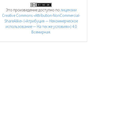
Это произведение доступно по
лицензии
Creative Commons «Attribution-NonCommercial-
ShareAlike» («Атрибуция — Некоммерческое
использование — На тех же условиях») 4.0
Всемирная
.