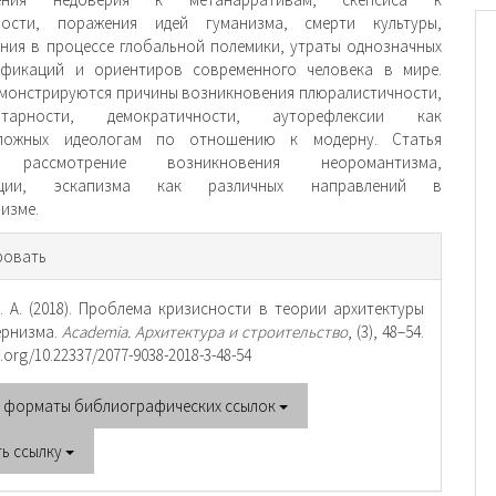
ности, поражения идей гуманизма, смерти культуры,
ния в процессе глобальной поле­мики, утраты однозначных
ификаций и ориентиров современного человека в мире.
монстрируются при­чины возникновения плюралистичности,
ритарности, демократичности, ауторефлексии как
ложных идео­логам по отношению к модерну. Статья
 рассмотрение возникновения неоромантизма,
укции, эскапизма как различных направлений в
изме.
рмация
ровать
тье
A. A. (2018). Проблема кризисности в теории архитектуры
ернизма.
Academia. Архитектура и строительство
, (3), 48–54.
i.org/10.22337/2077-9038-2018-3-48-54
е форматы библиографических ссылок
ть ссылку