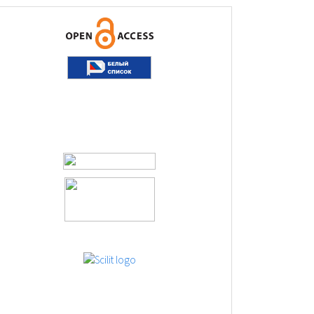
logos