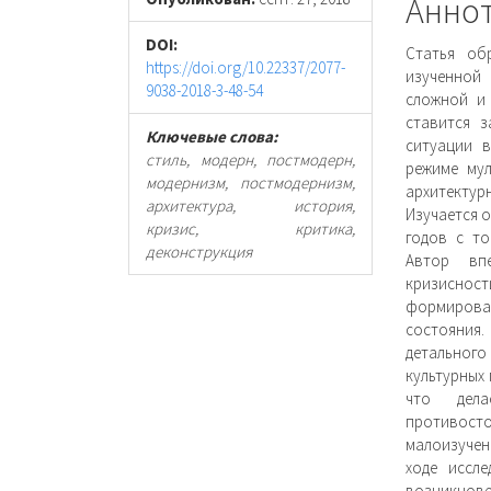
статьи
стать
Анно
DOI:
Статья об
https://doi.org/10.22337/2077-
изученной 
9038-2018-3-48-54
сложной и 
ставится з
Ключевые слова:
ситуации 
стиль, модерн, постмодерн,
режиме мул
модернизм, постмодернизм,
архитектур
архитектура, история,
Изучается о
кризис, критика,
годов с то
деконструкция
Автор вп
кризисност
формирован
состояния
детального
культурных 
что дела
противост
малоизучен
ходе иссл
возникно