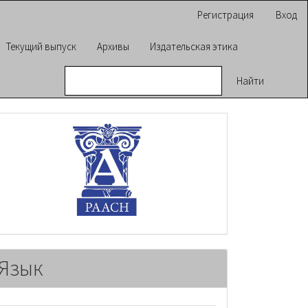
Регистрация
Вход
Текущий выпуск
Архивы
Издательская этика
Найти
raasn
Язык