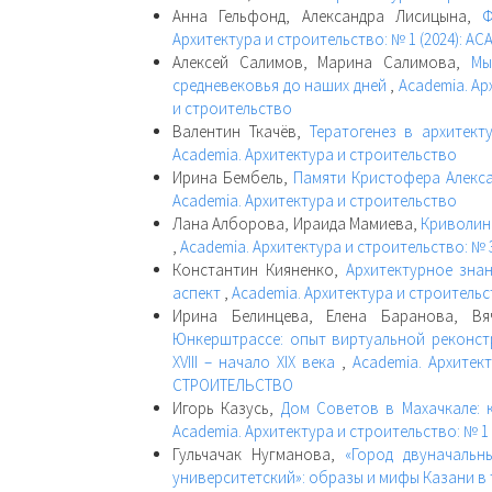
Анна Гельфонд, Александра Лисицына,
Ф
Архитектура и строительство: № 1 (2024): 
Алексей Салимов, Марина Салимова,
Мы
средневековья до наших дней
,
Academia. Ар
и строительство
Валентин Ткачёв,
Тератогенез в архитек
Academia. Архитектура и строительство
Ирина Бембель,
Памяти Кристофера Алекс
Academia. Архитектура и строительство
Лана Алборова, Ираида Мамиева,
Криволине
,
Academia. Архитектура и строительство: № 3
Константин Кияненко,
Архитектурное зна
аспект
,
Academia. Архитектура и строительст
Ирина Белинцева, Елена Баранова, Вя
Юнкерштрассе: опыт виртуальной реконстр
XVIII – начало XIX века
,
Academia. Архитек
СТРОИТЕЛЬСТВО
Игорь Казусь,
Дом Советов в Махачкале: 
Academia. Архитектура и строительство: № 1
Гульчачак Нугманова,
«Город двуначальн
университетский»: образы и мифы Казани в т