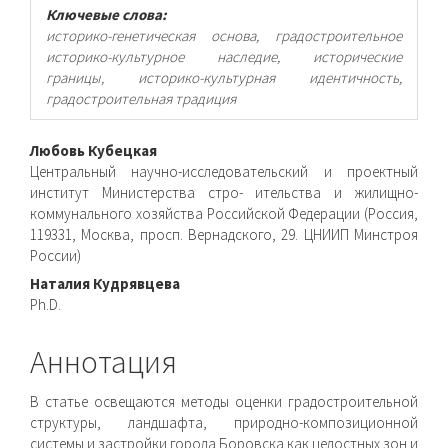
Ключевые слова:
историко-генетическая основа, градостроительное
историко-культурное наследие, исторические
границы, историко-культурная идентичность,
градостроительная традиция
Основное
Любовь Кубецкая
Центральный научно-исследовательский и проектный
содержимое
институт Министерства стро- ительства и жилищно-
коммунального хозяйства Российской Федерации (Россия,
статьи
119331, Москва, просп. Вернадского, 29. ЦНИИП Минстроя
России)
Наталия Кудрявцева
Ph.D.
Аннотация
В статье освещаются методы оценки градостроительной
структуры, ландшафта, природно-композиционной
системы и застройки города Боровска как целостных зон и