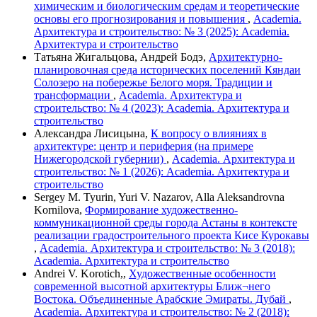
химическим и биологическим средам и теоретические
основы его прогнозирования и повышения
,
Academia.
Архитектура и строительство: № 3 (2025): Academia.
Архитектура и строительство
Татьяна Жигальцова, Андрей Бодэ,
Архитектурно-
планировочная среда исторических поселений Кяндаи
Солозеро на побережье Белого моря. Традиции и
трансформации
,
Academia. Архитектура и
строительство: № 4 (2023): Academia. Архитектура и
строительство
Александра Лисицына,
К вопросу о влияниях в
архитектуре: центр и периферия (на примере
Нижегородской губернии)
,
Academia. Архитектура и
строительство: № 1 (2026): Academia. Архитектура и
строительство
Sergey M. Tyurin, Yuri V. Nazarov, Alla Aleksandrovna
Kornilova,
Формирование художественно-
коммуникационной среды города Астаны в контексте
реализации градостроительного проекта Кисе Курокавы
,
Academia. Архитектура и строительство: № 3 (2018):
Academia. Архитектура и строительство
Andrei V. Korotich,,
Художественные особенности
современной высотной архитектуры Ближ¬него
Востока. Объединенные Арабские Эмираты. Дубай
,
Academia. Архитектура и строительство: № 2 (2018):