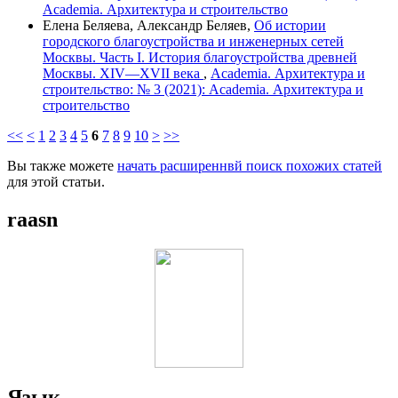
Academia. Архитектура и строительство
Елена Беляева, Александр Беляев,
Об истории
городского благоустройства и инженерных сетей
Москвы. Часть I. История благоустройства древней
Москвы. XIV—XVII века
,
Academia. Архитектура и
строительство: № 3 (2021): Academia. Архитектура и
строительство
<<
<
1
2
3
4
5
6
7
8
9
10
>
>>
Вы также можете
начать расширеннвй поиск похожих статей
для этой статьи.
raasn
Язык