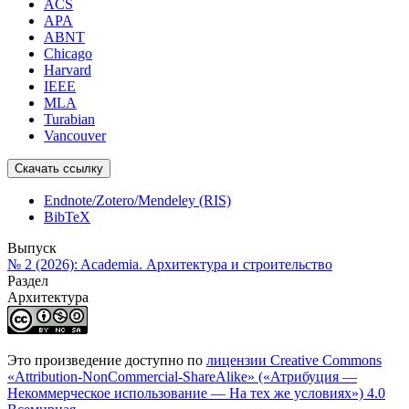
ACS
APA
ABNT
Chicago
Harvard
IEEE
MLA
Turabian
Vancouver
Скачать ссылку
Endnote/Zotero/Mendeley (RIS)
BibTeX
Выпуск
№ 2 (2026): Academia. Архитектура и строительство
Раздел
Архитектура
Это произведение доступно по
лицензии Creative Commons
«Attribution-NonCommercial-ShareAlike» («Атрибуция —
Некоммерческое использование — На тех же условиях») 4.0