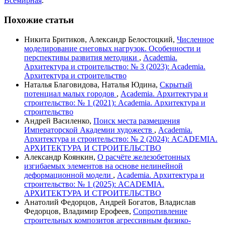
Всемирная
.
Похожие статьи
Никита Бритиков, Александр Белостоцкий,
Численное
моделирование снеговых нагрузок. Особенности и
перспективы развития методики
,
Academia.
Архитектура и строительство: № 3 (2023): Academia.
Архитектура и строительство
Наталья Благовидова, Наталья Юдина,
Скрытый
потенциал малых городов
,
Academia. Архитектура и
строительство: № 1 (2021): Academia. Архитектура и
строительство
Андрей Василенко,
Поиск места размещения
Императорской Академии художеств
,
Academia.
Архитектура и строительство: № 2 (2024): ACADEMIA.
АРХИТЕКТУРА И СТРОИТЕЛЬСТВО
Александр Коянкин,
О расчёте железобетонных
изгибаемых элементов на основе нелинейной
деформационной модели
,
Academia. Архитектура и
строительство: № 1 (2025): ACADEMIA.
АРХИТЕКТУРА И СТРОИТЕЛЬСТВО
Анатолий Федорцов, Андрей Богатов, Владислав
Федорцов, Владимир Ерофеев,
Сопротивление
строительных композитов агрессивным физико-