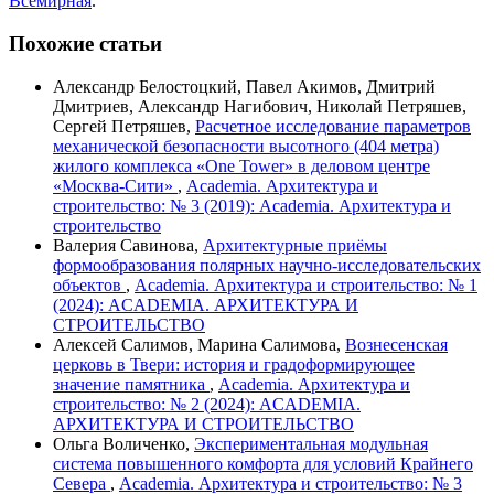
Всемирная
.
Похожие статьи
Александр Белостоцкий, Павел Акимов, Дмитрий
Дмитриев, Александр Нагибович, Николай Петряшев,
Сергей Петряшев,
Расчетное исследование параметров
механической безопасности высотного (404 метра)
жилого комплекса «One Tower» в деловом центре
«Москва-Сити»
,
Academia. Архитектура и
строительство: № 3 (2019): Academia. Архитектура и
строительство
Валерия Савинова,
Архитектурные приёмы
формообразования полярных научно-исследовательских
объектов
,
Academia. Архитектура и строительство: № 1
(2024): ACADEMIA. АРХИТЕКТУРА И
СТРОИТЕЛЬСТВО
Алексей Салимов, Марина Салимова,
Вознесенская
церковь в Твери: история и градоформирующее
значение памятника
,
Academia. Архитектура и
строительство: № 2 (2024): ACADEMIA.
АРХИТЕКТУРА И СТРОИТЕЛЬСТВО
Ольга Воличенко,
Экспериментальная модульная
система повышенного комфорта для условий Крайнего
Севера
,
Academia. Архитектура и строительство: № 3