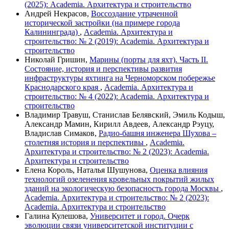
(2025): Academia. Архитектура и строительство
Андрей Некрасов,
Воссоздание утраченной
исторической застройки (на примере города
Калининграда)
,
Academia. Архитектура и
строительство: № 2 (2019): Academia. Архитектура и
строительство
Николай Гришин,
Марины (порты для яхт). Часть II.
Состояние, история и перспективы развития
инфраструктуры яхтинга на Черноморском побережье
Краснодарского края
,
Academia. Архитектура и
строительство: № 4 (2022): Academia. Архитектура и
строительство
Владимир Травуш, Станислав Белявский, Эмиль Кодыш,
Александр Мамин, Кирилл Авдеев, Александр Рэуцу,
Владислав Симаков,
Радио-башня инженера Шухова –
столетняя история и перспективы
,
Academia.
Архитектура и строительство: № 2 (2023): Academia.
Архитектура и строительство
Елена Король, Наталья Шушунова,
Оценка влияния
технологий озеленения кровельных покрытий жилых
зданий на экологическую безопасность города Москвы
,
Academia. Архитектура и строительство: № 2 (2023):
Academia. Архитектура и строительство
Галина Кулешова,
Университет и город. Очерк
эволюции связи университетской институции с