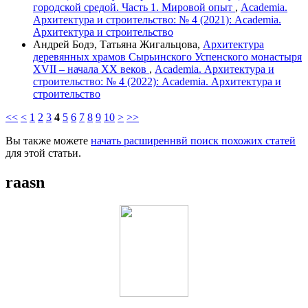
городской средой. Часть 1. Мировой опыт
,
Academia.
Архитектура и строительство: № 4 (2021): Academia.
Архитектура и строительство
Андрей Бодэ, Татьяна Жигальцова,
Архитектура
деревянных храмов Сырьинского Успенского монастыря
XVII – начала XX веков
,
Academia. Архитектура и
строительство: № 4 (2022): Academia. Архитектура и
строительство
<<
<
1
2
3
4
5
6
7
8
9
10
>
>>
Вы также можете
начать расширеннвй поиск похожих статей
для этой статьи.
raasn