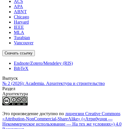
ACS
APA
ABNT
Chicago
Harvard
IEEE
MLA
Turabian
Vancouver
Скачать ссылку
Endnote/Zotero/Mendeley (RIS)
BibTeX
Выпуск
№ 2 (2026): Academia. Архитектура и строительство
Раздел
Архитектура
Это произведение доступно по
лицензии Creative Commons
«Attribution-NonCommercial-ShareAlike» («Атрибуция —
Некоммерческое использование — На тех же условиях») 4.0