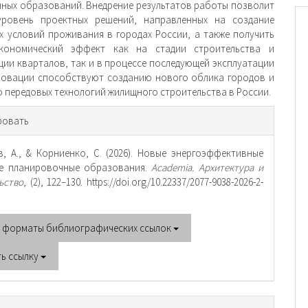
ных образований. Внедрение результатов работы позволит
уровень проектных решений, направленных на создание
 условий проживания в городах России, а также получить
кономический эффект как на стадии строительства и
ции кварталов, так и в процессе последующей эксплуатации
новации способствуют созданию нового облика городов и
 передовых технологий жилищного строительства в России.
рмация
ровать
тье
, А., & Корниенко, С. (2026). Новые энергоэффективные
ие планировочные образования.
Academia. Архитектура и
ьство
, (2), 122–130. https://doi.org/10.22337/2077-9038-2026-2-
е форматы библиографических ссылок
ть ссылку