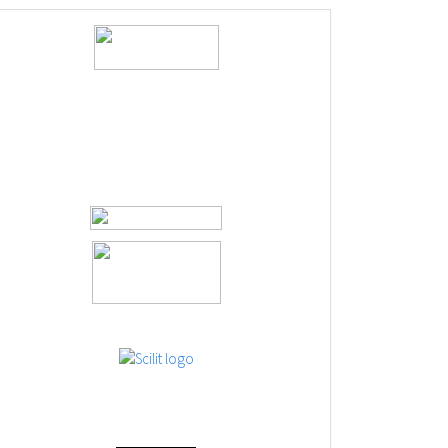
logos