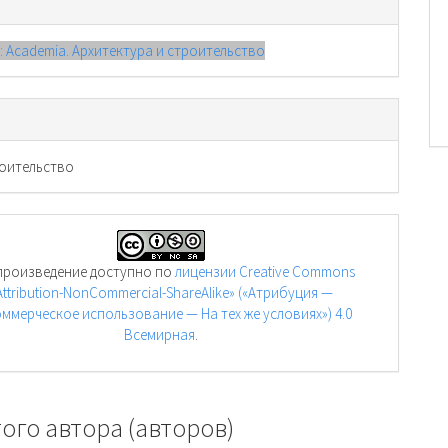
): Academia. Архитектура и строительство
оительство
произведение доступно по
лицензии Creative Commons
Attribution-NonCommercial-ShareAlike» («Атрибуция —
ммерческое использование — На тех же условиях») 4.0
Всемирная
.
ого автора (авторов)