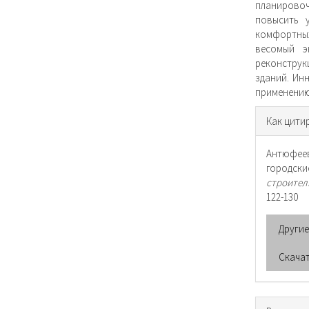
планировоч
повысить 
комфортных
весомый э
реконструк
зданий. Ин
применению
Инфо
Как цити
о ста
Антюфеев
городск
строител
122-130
Други
Скача