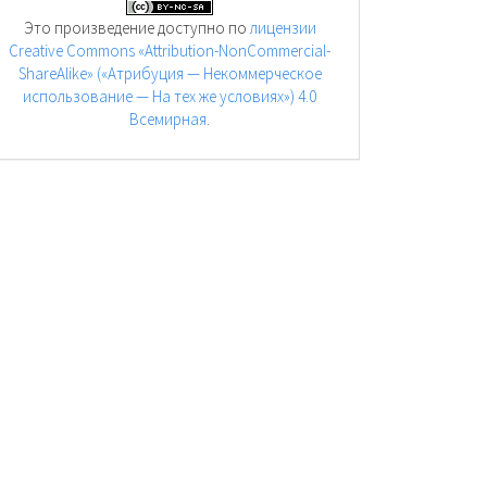
Это произведение доступно по
лицензии
Creative Commons «Attribution-NonCommercial-
ShareAlike» («Атрибуция — Некоммерческое
использование — На тех же условиях») 4.0
Всемирная
.