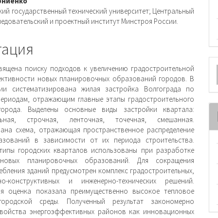
и
рниенко
кий государственный технический университет; Центральный
ледовательский и проектный институт Минстроя России.
тация
О
вящена поиску подходов к увеличению градостроительной
м
ктивности новых планировочных образований городов. В
нии систематизирована жилая застройка Волгограда по
ериодам, отражающим главные этапы градостроительного
города. Выделены основные виды застройки квартала:
льная, строчная, ленточная, точечная, смешанная.
ана схема, отражающая пространственное распределение
азований в зависимости от их периода строительства.
типы городских кварталов использованы при разработке
новых планировочных образований. Для сокращения
ебления зданий предусмотрен комплекс градостроительных,
рно-конструктивных и инженерно-технических решений.
ая оценка показала преимущественно высокое тепловое
городской среды. Полученный результат закономерно
свойства энергоэффективных районов как инновационных