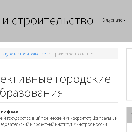
 и строительство
О журнале
итектура и строительство
Градостроительство
ективные городские
бразования
вное
Антюфеев
кий государственный технический университет; Центральный
ржимое
ледовательский и проектный институт Минстроя России