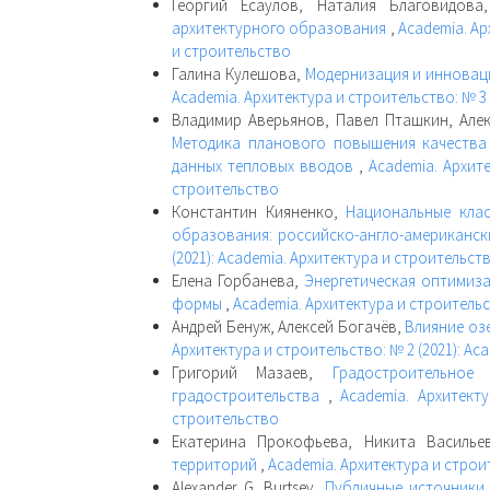
Георгий Есаулов, Наталия Благовидов
архитектурного образования
,
Academia. Ар
и строительство
Галина Кулешова,
Модернизация и инновац
Academia. Архитектура и строительство: № 3
Владимир Аверьянов, Павел Пташкин, Алек
Методика планового повышения качества
данных тепловых вводов
,
Academia. Архите
строительство
Константин Кияненко,
Национальные клас
образования: российско-англо-американс
(2021): Academia. Архитектура и строительст
Елена Горбанева,
Энергетическая оптимиз
формы
,
Academia. Архитектура и строительс
Андрей Бенуж, Алексей Богачёв,
Влияние оз
Архитектура и строительство: № 2 (2021): Ac
Григорий Мазаев,
Градостроительное
градостроительства
,
Academia. Архитект
строительство
Екатерина Прокофьева, Никита Василь
территорий
,
Academia. Архитектура и строит
Alexander G. Burtsev,
Публичные источники