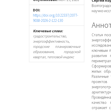
статьи
стать
Сергей Ко
Волгоградс
DOI:
научно-исс
https://doi.org/10.22337/2077-
9038-2026-2-122-130
Анно
Ключевые слова:
Статья пос
градостроительство,
энергоэффе
энергоэффективность,
исследова
городские планировочные
ключевым п
образования, городской
развития 
квартал, тепловой индекс
периметра
Сформиров
жилых обр
Различные 
проектов 
энергопотр
архитекту
Проведённ
качество 
отражает 