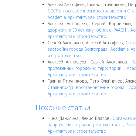
Алексей Антюфеев, Галина Птичникова, Пет
СССР в послевоенном восстановлении Ста
Academia. Архитектура и строительство
Алексей Антюфеев, Сергей Корниенко,
дворики»: к 30-летнему юбилею РААСН
,
Ac
Архитектура и строительство
Сергей Алексиков, Алексей Антюфеев,
Опти
застройке города Волгограда
,
Academia. Ар
и строительство
Алексей Антюфеев, Сергей Алексиков,
П
протяженных городских территорий
,
Acad
Архитектура и строительство
Галина Птичникова, Петр Олейников, Але
Сталинграда: восстановление города
,
Aca
Архитектура и строительство
Похожие статьи
Нина Данилина, Денис Власов,
Организац
направления «Градостроительство»
,
Acad
Архитектура и строительство