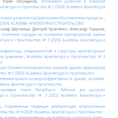
а, Юрий Табунщиков,
Устойчивое развитие в повестке
хитектура и строительство: № 1 (2020): Academia. Архитектура
ионное развитие городов:взаимообусловленные процессы
,
 (2024): ACADEMIA. АРХИТЕКТУРА И СТРОИТЕЛЬСТВО
сандр Дерговица, Дмитрий Кравченко, Александр Горшков,
 отопления городов на основании критериальной оценки
ктура и строительство: № 3 (2025): Academia. Архитектура и
сификаторы специальностей и структуры архитектурного
кие сравнения
,
Academia. Архитектура и строительство: № 3
во
ация объемно-планировочных решений зданий сферической
тво: № 1 (2023): Academia. Архитектура и строительство
еленения кровли на энергоэффективность здания
,
Academia.
ademia. Архитектура и строительство
 наследие плана Петербурга Леблона для русского
ура и строительство: № 3 (2021): Academia. Архитектура и
ев,
Современные тенденции реабилитации антропогенных
ельство: № 4 (2019): Academia. Архитектура и строительство
 в оценке криминогенных характеристик городской среды
,