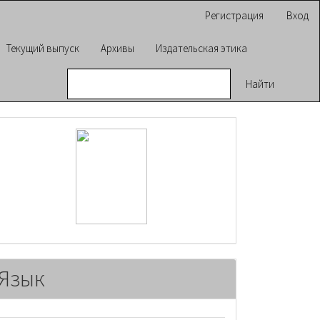
Регистрация
Вход
Текущий выпуск
Архивы
Издательская этика
Найти
raasn
Язык