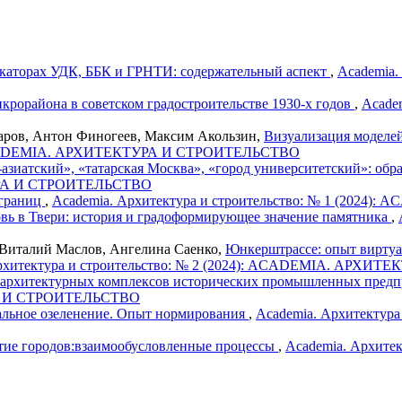
икаторах УДК, ББК и ГРНТИ: содержательный аспект
,
Academia.
рорайона в советском градостроительстве 1930-х годов
,
Academ
аров, Антон Финогеев, Максим Акользин,
Визуализация моделе
4): ACADEMIA. АРХИТЕКТУРА И СТРОИТЕЛЬСТВО
азиатский», «татарская Москва», «город университетский»: обр
ТУРА И СТРОИТЕЛЬСТВО
 границ
,
Academia. Архитектура и строительство: № 1 (20
овь в Твери: история и градоформирующее значение памятника
,
 Виталий Маслов, Ангелина Саенко,
Юнкерштрассе: опыт виртуа
Архитектура и строительство: № 2 (2024): ACADEMIA. АРХ
архитектурных комплексов исторических промышленных предп
РА И СТРОИТЕЛЬСТВО
альное озеленение. Опыт нормирования
,
Academia. Архитектур
тие городов:взаимообусловленные процессы
,
Academia. Архитек