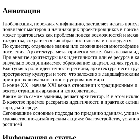
Аннотация
Глобализация, порождая унификацию, заставляет искать прис
подвигают мастеров и начинающих проектировщиков в поисках
может трактоваться как проблема поиска возможностей и меха
тождества, сохраняется как образ постоянства и наследуется.
По существу, отдельные здания или сложившееся многооб­разие 
поселения. Архитектура метафорически может быть названа и
При анализе архитектуры как идентичности или её ресурса в ка
визуально воспринимаемое образование: квартал, жилая груп­п
Выступая в роли идентичности региона, архитектура несёт гру
пространству культуры и того, что заложено в ландшафтно­кл
принципах визуального конструирования мира.
В конце XX - начале XXI века в отношении к традиционным и р
вектор отрицания архаики и консерватизма.
Каким быть самим зданиям, решает архитектор. И в этом исклю
В качестве приёмов раскрытия идентичности в практике активн
городской среде.
Сегодняшние основные подходы по приданию зданиям, улицам, к
художественно-дизайнерским акциям: благоустройству, устано
росписей.
Информация о статье