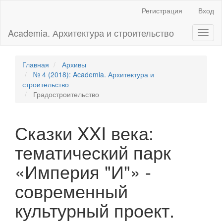
Главная
Регистрация
Вход
навигационная
панель
Academia. Архитектура и строительство
Toggl
Основное
naviga
содержимое
Боковая
панель
Главная
Архивы
№ 4 (2018): Academia. Архитектура и
строительство
Градостроительство
Сказки XXI века:
тематический парк
«Империя "И"» -
современный
культурный проект.