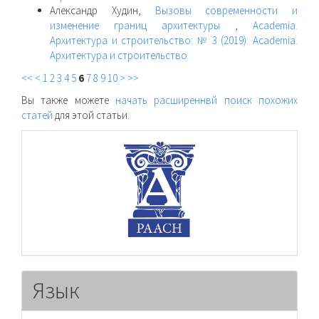
Александр Худин,
Вызовы современности и
изменение границ архитектуры
,
Academia.
Архитектура и строительство: № 3 (2019): Academia.
Архитектура и строительство
<<
<
1
2
3
4
5
6
7
8
9
10
>
>>
Вы также можете
начать расширеннвй поиск похожих
статей
для этой статьи.
raasn
Язык