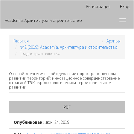
Главная
Регистрация
Вход
навигационная
панель
Academia. Архитектура и строительство
Toggl
Основное
navig
содержимое
Боковая
панель
Главная
Архивы
№ 2 (2019): Academia. Архитектура и строительство
Градостроительство
О новой энергетической идеологии в пространственном
развитии территорий: инновационное совершенствование
отраслей ТЭК в урбоэкологическом территориальном
развитии
Боковая
PDF
панель
Опубликован:
июн. 24, 2019
статьи