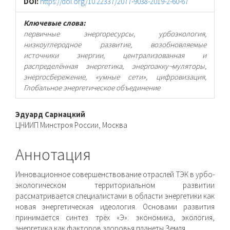
DOI:
https://doi.org/10.22337/2077-9038-2019-2-60-67
Ключевые слова:
первичные энергоресурсы, урбоэкология,
низкоуглеродное развитие, возобновляемые
источники энергии, централизованная и
распределённая энергетика, энергоакку¬муляторы,
энергосбережение, «умные сети», цифровизация,
Глобальное энергетическое объединение
Основное
Эдуард Сарнацкий
ЦНИИП Минстроя России, Москва
содержимое
статьи
Аннотация
Инновационное совершенствование отраслей ТЭК в урбо-
экологическом территориальном развитии
рассматривается специалистами в области энергетики как
новая энергетиче­ская идеология. Основами развития
принимается синтез трёх «Э»: экономика, экология,
энергетика как факторов здоровья планеты Земля.