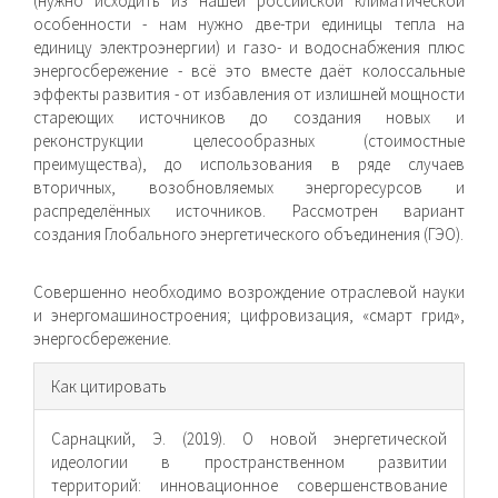
(нужно исходить из нашей российской климатической
особенности - нам нужно две-три единицы тепла на
единицу электроэнергии) и газо- и водоснаб­жения плюс
энергосбережение - всё это вместе даёт колоссаль­ные
эффекты развития - от избавления от излишней мощности
стареющих источников до создания новых и
реконструкции целесообразных (стоимостные
преимущества), до использова­ния в ряде случаев
вторичных, возобновляемых энергоресурсов и
распределённых источников. Рассмотрен вариант
создания Глобального энергетического объединения (ГЭО).
Совершенно необходимо возрождение отраслевой науки
и энергомашиностроения; цифровизация, «смарт грид»,
энергосбережение.
Информация
Как цитировать
о статье
Сарнацкий, Э. (2019). О новой энергетической
идеологии в пространственном развитии
территорий: инновационное совершенствование