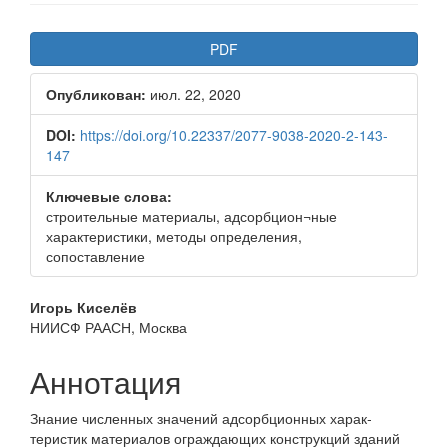
Боковая
PDF
панель
Опубликован:
июл. 22, 2020
статьи
DOI:
https://doi.org/10.22337/2077-9038-2020-2-143-
147
Ключевые слова:
строительные материалы, адсорбцион¬ные
характеристики, методы определения,
сопоставление
Основное
Игорь Киселёв
НИИСФ РААСН, Москва
содержимое
статьи
Аннотация
Знание численных значений адсорбционных харак­
теристик материалов ограждающих конструкций зданий