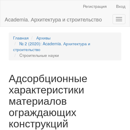
Главная
Регистрация
Вход
навигационная
панель
Academia. Архитектура и строительство
Toggl
Основное
naviga
содержимое
Боковая
панель
Главная
Архивы
№ 2 (2020): Academia. Архитектура и
строительство
Cтроительные науки
Адсорбционные
характеристики
материалов
ограждающих
конструкций