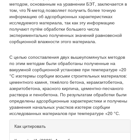
методом, основанным на уравнении БЭТ, заключается в
том, что N-метод позволяет получить более точную
информацию об адсорбционных характеристиках
исследуемого материала, так как эту информацию
получают путём обработки большего числа
экспериментально полу­ченных значений равновесной
сорбционной влажности этого материала.
С целью сопоставления двух вышеупомянутых методов
по этим методам были обработаны полученные на
вакуумной сорбционной установке при температуре +20
°С изотермы сорбции восьми строительных материалов:
цементного камня, тяжёлого бетона, керамзитобетона,
азеритобетона, красного кирпича, цементно-песчаного
раствора и пенобетона. По ре­зультатам обработки были
определены адсорбционные харак­теристики и получены
уравнения начальных участков изотерм сорбции
исследованных материалов при температуре +20 °С.
Информация
Как цитировать
о статье