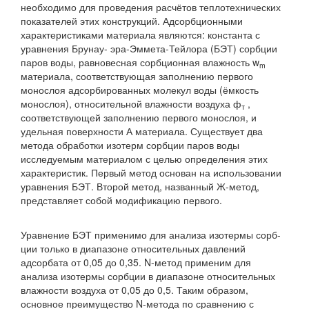
необходимо для проведения расчётов теплотехнических
показателей этих конструкций. Адсорбционными
характери­стиками материала являются: константа с
уравнения Брунау- эра-Эммета-Тейлора (БЭТ) сорбции
паров воды, равновесная сорбционная влажность w
m
материала, соответствующая за­полнению первого
монослоя адсорбированных молекул воды (ёмкость
монослоя), относительной влажности воздуха ф
,
т
соответствующей заполнению первого монослоя, и
удельная поверхности А материала. Существует два
метода обработки изотерм сорбции паров воды
исследуемым материалом с це­лью определения этих
характеристик. Первый метод основан на использовании
уравнения БЭТ. Второй метод, названный Ж-метод,
представляет собой модификацию первого.
Уравнение БЭТ применимо для анализа изотермы сорб­
ции только в диапазоне относительных давлений
адсорбата от 0,05 до 0,35. N-метод применим для
анализа изотермы сорбции в диапазоне относительных
влажности воздуха от 0,05 до 0,5. Таким образом,
основное преимущество N-метода по сравнению с