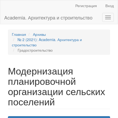
Главная
Регистрация
Вход
навигационная
панель
Academia. Архитектура и строительство
Toggl
Основное
naviga
содержимое
Боковая
панель
Главная
Архивы
№ 2 (2021): Academia. Архитектура и
строительство
Градостроительство
Модернизация
планировочной
организации сельских
поселений