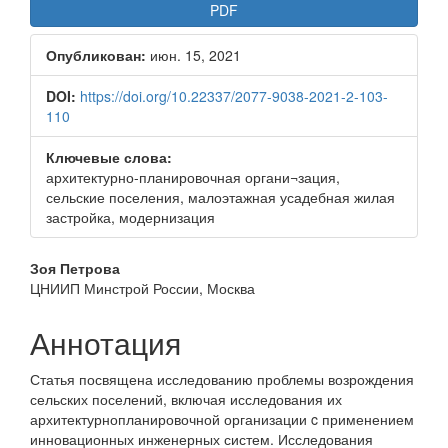
Боковая
PDF
панель
Опубликован:
июн. 15, 2021
статьи
DOI:
https://doi.org/10.22337/2077-9038-2021-2-103-
110
Ключевые слова:
архитектурно-планировочная органи¬зация,
сельские поселения, малоэтажная усадебная жилая
застройка, модернизация
Основное
Зоя Петрова
ЦНИИП Минстрой России, Москва
содержимое
статьи
Аннотация
Статья посвящена исследованию проблемы возрождения
сельских поселений, включая исследования их
архитектурно­планировочной организации c применением
инновационных инженерных систем. Исследования