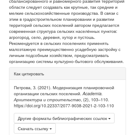
сбалансированного и равномерного развития территорий
об­ласти следует создавать как крупные, так средние и
мелкие сельскохозяйственные производства. В связи с
этим в градо­строительном планировании и развитии
территорий сельских поселений автором предлагается
современная структура сельских населённых пунктов:
агрогород, село, деревня, хутор и пустошь.
Рекомендуется в сельских поселениях применять
малоэтажную преимущественно усадебную застройку с
лич­ным подсобным хозяйством, предусматривать
организацию системы культурно-бытового обслуживания.
Информация
Как цитировать
о статье
Петрова, З. (2021). Модернизация планировочной
организации сельских поселений.
Academia.
Архитектура и строительство
, (2), 103–110.
https://doi.org/10.22337/2077-9038-2021-2-103-110
Другие форматы библиографических ссылок
Скачать ссылку