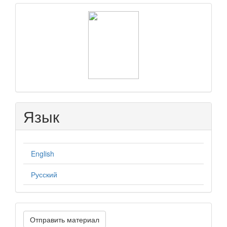
raasn
Язык
English
Русский
Отправить
Отправить материал