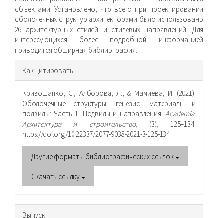
объектами. Установлено, что всего при про­ектировании
оболочечных структур архитекторами было использовано
26 архитектурных стилей и стилевых направ­лений. Для
интересующихся более подробной информацией
приводится обширная библиография.
Информация
Как цитировать
о статье
Кривошапко, С., Алборова, Л., & Мамиева, И. (2021).
Оболочечные структуры: генезис, материалы и
подвиды: Часть 1. Подвиды и направления.
Academia.
Архитектура и строительство
, (3), 125–134.
https://doi.org/10.22337/2077-9038-2021-3-125-134
Другие форматы библиографических ссылок
Скачать ссылку
Выпуск