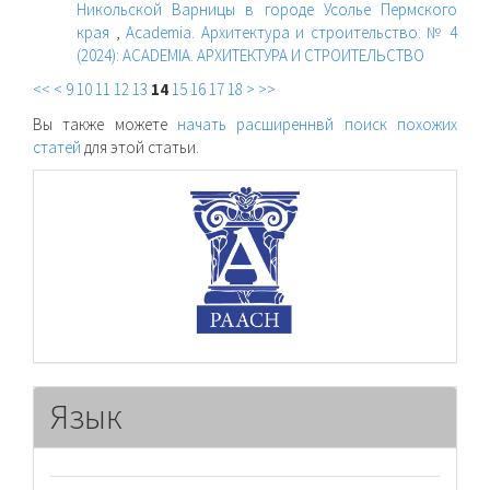
Никольской Варницы в городе Усолье Пермского
края
,
Academia. Архитектура и строительство: № 4
(2024): ACADEMIA. АРХИТЕКТУРА И СТРОИТЕЛЬСТВО
<<
<
9
10
11
12
13
14
15
16
17
18
>
>>
Вы также можете
начать расширеннвй поиск похожих
статей
для этой статьи.
raasn
Язык