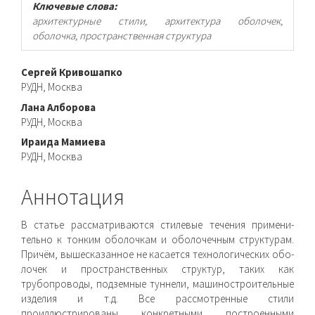
Ключевые слова:
архитектурные стили, архитектура оболочек,
оболочка, пространственная структура
Основное
Сергей Кривошапко
РУДН, Москва
содержимое
Лана Алборова
статьи
РУДН, Москва
Ираида Мамиева
РУДН, Москва
Аннотация
В статье рассматриваются стилевые течения примени­
тельно к тонким оболочкам и оболочечным структурам.
Причём, вышесказанное не касается технологических обо­
лочек и пространственных структур, таких как
трубопроводы, подземные туннели, машиностроительные
изделия и т.д. Все рассмотренные стили
проиллюстрированы конкретными построенными