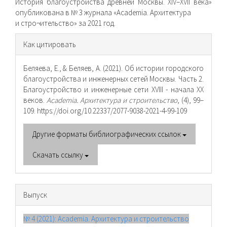
История благоустройства древней Москвы. XIV–XVII века»
опубликована в № 3 журнала «Academia. Архитектура
и стро¬ительство» за 2021 год.
Информация
Как цитировать
о статье
Беляева, Е., & Беляев, А. (2021). Об истории городского
благоустройства и инженерных сетей Москвы. Часть 2.
Благоустройство и инженерные сети XVIII - начала XX
веков.
Academia. Архитектура и строительство
, (4), 99–
109. https://doi.org/10.22337/2077-9038-2021-4-99-109
Другие форматы библиографических ссылок
Скачать ссылку
Выпуск
№ 4 (2021): Academia. Архитектура и строительство