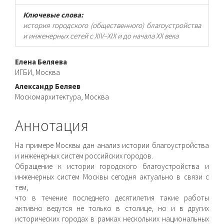
Ключевые слова:
история городского (общественного) благоустройства
и инженерных сетей с XIV–XIX и до начала XX века
Основное
Елена Беляева
ИГБИ, Москва
содержимое
Александр Беляев
статьи
Москомархитектура, Москва
Аннотация
На примере Москвы дан анализ истории благоустройства
и инженерных систем российских городов.
Обращение к истории городского благоустройства и
инженерных систем Москвы сегодня актуально в связи с
тем,
что в течение последнего десятилетия такие работы
активно ведутся не только в столице, но и в других
исторических городах в рамках нескольких национальных