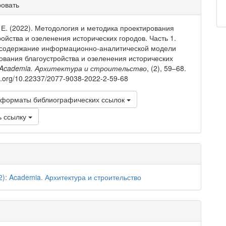
рмация
ровать
тье
 Е. (2022). Методология и методика проектирования
ройства и озеленения исторических городов. Часть 1.
 содержание информационно-аналитической модели
ования благоустройства и озеленения исторических
Academia. Архитектура и строительство
, (2), 59–68.
oi.org/10.22337/2077-9038-2022-2-59-68
 форматы библиографических ссылок
ь ссылку
2): Academia. Архитектура и строительство