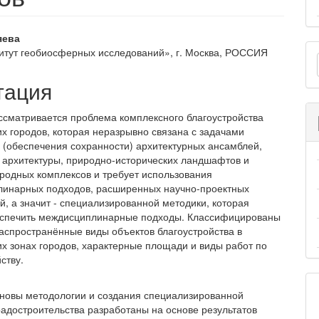
вное
яева
О
тут геобиосферных исследований», г. Москва, РОССИЯ
ржимое
м
и
тация
ассматривается проблема комплексного благо­устройства
их городов, которая неразрывно связана с задачами
 (обеспечения сохранности) архитектур­ных ансамблей,
 архитектуры, природно-историче­ских ландшафтов и
родных комплексов и требует использования
инарных подходов, расширенных научно-проектных
й, а значит - специализированной методики, которая
спечить междисциплинарные подходы. Классифицированы
аспространённые виды объектов благоустройства в
их зонах городов, характерные площади и виды работ по
ству.
новы методологии и создания специализиро­ванной
радостроительства разработаны на основе результатов