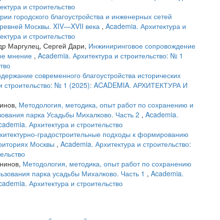
тектура и строительство
рии городского благоустройства и инженерных сетей
 древней Москвы. XIV—XVII века
,
Academia. Архитектура и
тектура и строительство
др Маргулец, Сергей Дари,
Инжиниринговое сопровождение
ное мнение
,
Academia. Архитектура и строительство: № 1
ство
одержание современного благоустройства исторических
 и строительство: № 1 (2025): ACADEMIA. АРХИТЕКТУРА И
гинов,
Методология, методика, опыт работ по сохранению и
ования парка Усадьбы Михалково. Часть 2
,
Academia.
Academia. Архитектура и строительство
хитектурно-градостроительные подходы к формированию
рриториях Москвы
,
Academia. Архитектура и строительство:
тельство
гнинов,
Методология, методика, опыт работ по сохранению
ьзования парка усадьбы Михалково. Часть 1
,
Academia.
Academia. Архитектура и строительство