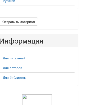
Русский
тправить
Отправить материал
атериал
Информация
Для читателей
Для авторов
Для библиотек
logos