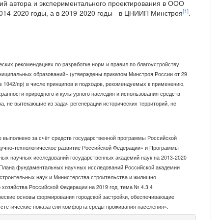
ий автора и экспериментального про­ектирования в ООО
[1]
014-2020 годы, а в 2019-2020 годы - в ЦНИИП Минстроя
.
еских рекомендациях по разработке норм и правил по благоустройству
ниципальных образований» (утверждены приказом Минстроя России от 29
№ 1042/пр) в числе принципов и подходов, рекомендуемых к применению,
ранности при­родного и культурного наследия и использования средств
а, не вытекающие из задач регенерации исторических территорий, не
е выполнено за счёт средств государственной программы Российской
учно-технологическое развитие Российской Федерации» и Программы
ых научных исследований государственных академий наук на 2013-2020
 Плана фундаментальных научных исследований Российской академии
 строительных наук и Министерства стро­ительства и жилищно-
 хозяйства Российской Федерации на 2019 год, тема № 4.3.4
ческие основы фор­мирования городской застройки, обеспечивающие
эстетические показатели комфорта среды проживания населения».