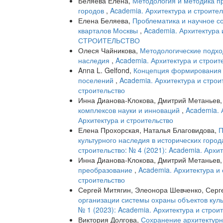
Беляева Елена,
Методология и методика пр
городов
,
Academia. Архитектура и строител
Елена Беляева,
Проблематика и научное с
кварталов Москвы
,
Academia. Архитектура
СТРОИТЕЛЬСТВО
Олеся Чайникова,
Методологические подход
наследия
,
Academia. Архитектура и строите
Anna L. Gelfond,
Концепция формирования 
поселений
,
Academia. Архитектура и строи
строительство
Инна Дианова-Клокова, Дмитрий Метаньев
комплексов науки и инноваций
,
Academia. 
Архитектура и строительство
Елена Прохорская, Наталья Благовидова,
П
культурного наследия в исторических горо
строительство: № 4 (2021): Academia. Архи
Инна Дианова-Клокова, Дмитрий Метаньев
преобразование
,
Academia. Архитектура и 
строительство
Сергей Митягин, Элеонора Шевченко, Сер
организации системы охраны объектов кул
№ 1 (2023): Academia. Архитектура и строи
Виктория Долгова,
Сохранение архитектурн