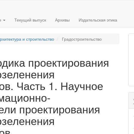
е
Текущий выпуск
Архивы
Издательская этика
рхитектура и строительство
Градостроительство
одика проектирования
озеленения
ов. Часть 1. Научное
мационно-
ели проектирования
озеленения
ов