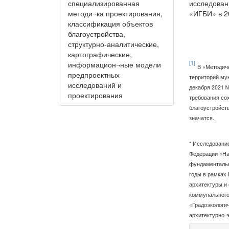
специализированная
исследован
методи¬ка проектирования,
«ИГБИ» в 2
классификация объектов
благоустройства,
структурно-аналитические,
картографические,
[1]
информацион¬ные модели
В «Методич
предпроектных
территорий му
исследований и
декабря 2021 
проектирования
требования сох
благоустройств
значатся.
* Исследовани
Федерации «На
фундаментальн
годы в рамках
архитектуры и
коммунального
«Градоэкологи
архитектурно-