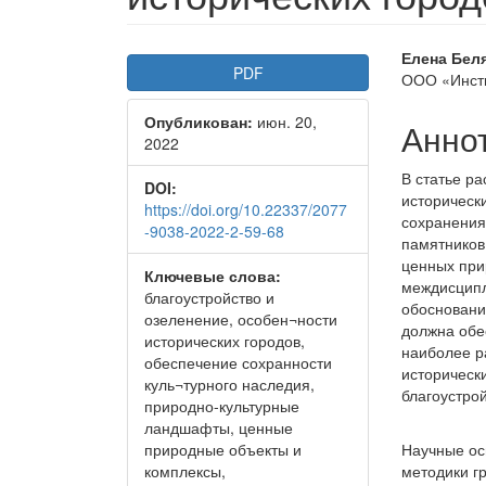
Боковая
Осно
Елена Бел
PDF
ООО «Инсти
панель
соде
Опубликован:
июн. 20,
статьи
стать
Анно
2022
В статье р
DOI:
историческ
https://doi.org/10.22337/2077
сохранения
-9038-2022-2-59-68
памятников
ценных при
Ключевые слова:
междисципл
благоустройство и
обосновани
озеленение, особен¬ности
должна обе
исторических городов,
наиболее р
обеспечение сохранности
историческ
куль¬турного наследия,
благоустрой
природно-культурные
ландшафты, ценные
природные объекты и
Научные ос
комплексы,
методики г