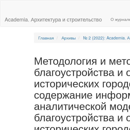
Главная
навигационная
панель
Academia. Архитектура и строительство
О журнал
Основное
содержимое
Боковая
панель
Главная
Архивы
№ 2 (2022): Academia. А
Методология и мет
благоустройства и 
исторических город
содержание инфор
аналитической мод
благоустройства и 
исторических город