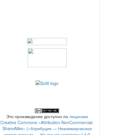
Это произведение доступно по
лицензии
Creative Commons «Attribution-NonCommercial-
ShareAlike» («Атрибуция — Некоммерческое
использование — На тех же условиях») 4.0