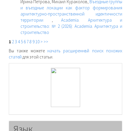
Ирина Петрова, Михаил Кураколов,
Въездные группы
и въездные локации как фактор формирования
архитектурно-пространственной идентичности
территории
,
Academia. Архитектура и
строительство: № 2 (2026): Academia. Архитектура и
строительство
1
2
3
4
5
6
7
8
9
10
>
>>
Вы также можете
начать расширеннвй поиск похожих
статей
для этой статьи.
raasn
Язык