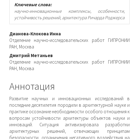
Ключевые слова:
научно-инновационные комплексы, особенности,
устойчивость решений, архитектура Ричарда Роджерса
Основное
Дианова-Клокова Инна
Отделение научно-исследовательских работ ГИПРОНИИ
содержимое
РАН, Москва
статьи
Дмитрий Метаньев
Отделение научно-исследовательских работ ГИПРОНИИ
РАН, Москва
Аннотация
Развитие научных и инновационных иссле­дований в
последние десятилетия породили в архитектурной науке и
практике осознание необходимости особого отноше­ния к
вопросам устойчивости архитектуры объектов науки и
инноваций. Ситуация активизировала разработки
архитектур­ных решений, отвечающих принципам
безопасности, ограни­чения негативного воздействия на