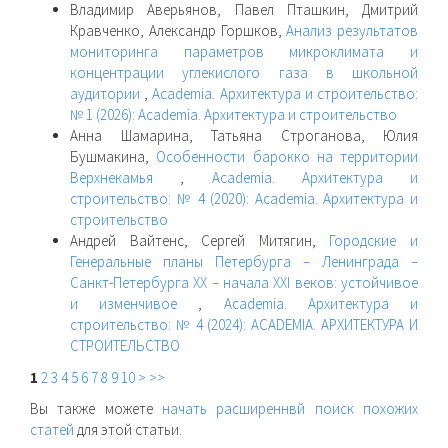
Владимир Аверьянов, Павел Пташкин, Дмитрий
Кравченко, Александр Горшков,
Анализ результатов
мониторинга параметров микроклимата и
концентрации углекислого газа в школьной
аудитории
,
Academia. Архитектура и строительство:
№ 1 (2026): Academia. Архитектура и строительство
Анна Шамарина, Татьяна Строганова, Юлия
Бушмакина,
Особенности барокко на территории
Верхнекамья
,
Academia. Архитектура и
строительство: № 4 (2020): Academia. Архитектура и
строительство
Андрей Вайтенс, Сергей Митягин,
Городские и
Генеральные планы Петербурга – Ленинграда –
Санкт-Петербурга XX – начала XXI веков: устойчивое
и изменчивое
,
Academia. Архитектура и
строительство: № 4 (2024): ACADEMIA. АРХИТЕКТУРА И
СТРОИТЕЛЬСТВО
1
2
3
4
5
6
7
8
9
10
>
>>
Вы также можете
начать расширеннвй поиск похожих
статей
для этой статьи.