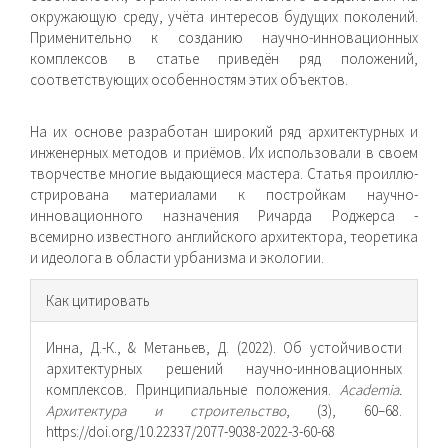
окружающую среду, учёта интересов будущих поколений.
Применительно к созданию научно-инновационных
комплексов в статье приведён ряд положений,
соответствующих особенностям этих объектов.
На их основе разработан широкий ряд архитектурных и
инженерных методов и приёмов. Их использовали в своем
творчестве многие выдающиеся мастера. Статья проиллю­
стрирована материалами к постройкам научно-
инновацион­ного назначения Ричарда Роджерса -
всемирно известного английского архитектора, теоретика
и идеолога в области урбанизма и экологии.
Информация
Как цитировать
о статье
Инна, Д.-К., & Метаньев, Д. (2022). Об устойчивости
архитектурных решений научно-инновационных
комплексов. Принципиальные положения.
Academia.
Архитектура и строительство
, (3), 60–68.
https://doi.org/10.22337/2077-9038-2022-3-60-68