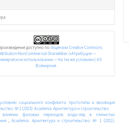
ура
произведение доступно по
лицензии Creative Commons
Attribution-NonCommercial-ShareAlike» («Атрибуция —
ммерческое использование — На тех же условиях») 4.0
Всемирная
.
условиях социального конфликта: прототипы и эволюция
льство: № 2 (2023): Academia. Архитектура и строительство
 влиянии фазовых переходов вода–лёд в глинистых
ания
,
Academia. Архитектура и строительство: № 1 (2021):