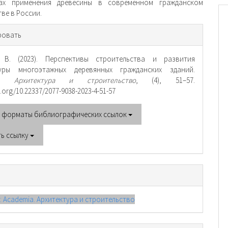
вах применения древесины в современном гражданском
ве в России.
рмация
ровать
тье
 В. (2023). Перспективы строительства и развития
туры многоэтажных деревянных гражданских зданий.
ia. Архитектура и строительство
, (4), 51–57.
i.org/10.22337/2077-9038-2023-4-51-57
е форматы библиографических ссылок
ть ссылку
): Academia. Архитектура и строительство