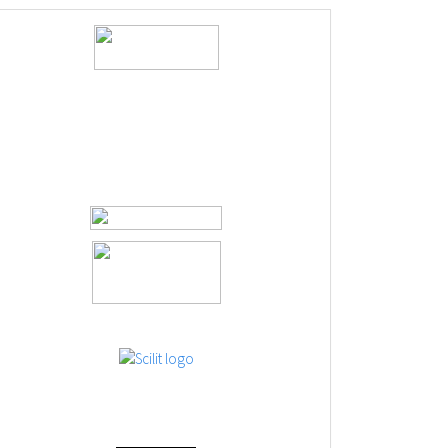
logos