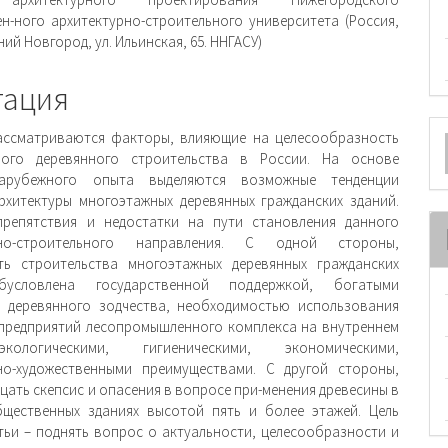
ржимое
ен-ного архитектурно-строительного университета (Россия,
ний Новгород, ул. Ильинская, 65. ННГАСУ)
и
тация
О
ассматриваются факторы, влияющие на целесообразность
ного деревянного строительства в России. На основе
м
арубежного опыта выделяются возможные тенденции
рхитектуры многоэтажных деревянных гражданских зданий.
препятствия и недостатки на пути становления данного
рно-строительного направления. С одной стороны,
ть строительства многоэтажных деревянных гражданских
бусловлена государственной поддержкой, богатыми
 деревянного зодчества, необходимостью использования
предприятий лесопромышленного комплекса на внутреннем
кологическими, гигиеническими, экономическими,
но-художественными преимуществами. С другой стороны,
цать скепсис и опасения в вопросе при-менения древесины в
щественных зданиях высотой пять и более этажей. Цель
тьи – поднять вопрос о актуальности, целесообразности и