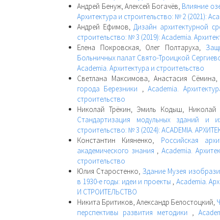
Андрей Бенуж, Алексей Богачёв,
Влияние оз
Архитектура и строительство: № 2 (2021): Ac
Андрей Ефимов,
Дизайн архитектурной с
строительство: № 3 (2019): Academia. Архите
Елена Покровская, Олег Полтаруха,
Защ
Больничных палат Свято-Троицкой Сергие
Academia. Архитектура и строительство
Светлана Максимова, Анастасия Сёмина
города Березники
,
Academia. Архитекту
строительство
Николай Трёкин, Эмиль Кодыш, Николай 
Стандартизация модульных зданий и 
строительство: № 3 (2024): ACADEMIA. АРХИ
Константин Кияненко,
Российская арх
академического знания
,
Academia. Архите
строительство
Юлия Старостенко,
Здание Музея изобрази
в 1930-е годы: идеи и проекты
,
Academia. Арх
И СТРОИТЕЛЬСТВО
Никита Бритиков, Александр Белостоцкий,
перспективы развития методики
,
Acade