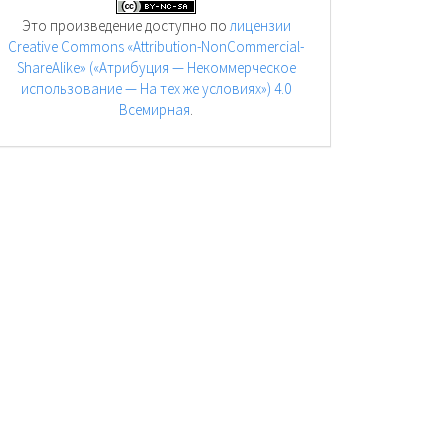
Это произведение доступно по
лицензии
Creative Commons «Attribution-NonCommercial-
ShareAlike» («Атрибуция — Некоммерческое
использование — На тех же условиях») 4.0
Всемирная
.