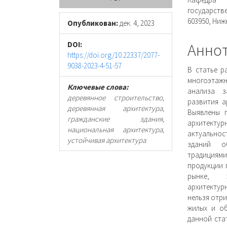
панель
соде
государств
603950, Ниж
статьи
стать
Опубликован:
дек. 4, 2023
DOI:
Анно
https://doi.org/10.22337/2077-
9038-2023-4-51-57
В статье р
многоэтаж
Ключевые слова:
анализа з
деревянное строительство,
развития а
деревянная архитектура,
Выявлены 
гражданские здания,
архитекту
национальная архитектура,
актуальнос
устойчивая архитектура
зданий о
традициями
продукции 
рынке, э
архитектур
нельзя отри
жилых и об
данной ста