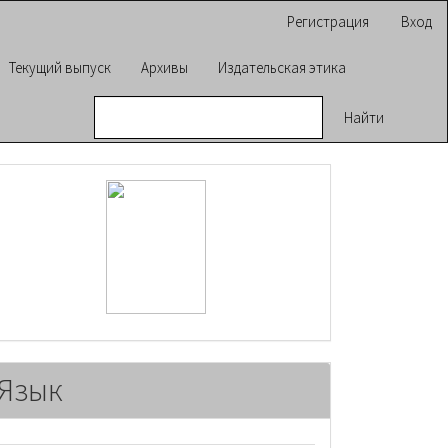
Регистрация
Вход
Текущий выпуск
Архивы
Издательская этика
Найти
raasn
Язык