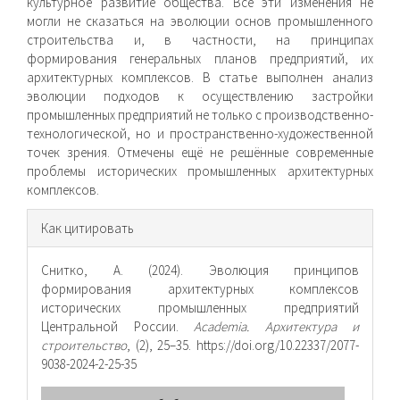
культурное развитие общества. Все эти изменения не
могли не сказаться на эволюции основ промышленного
строительства и, в частности, на принципах
формирования генеральных планов предприятий, их
архитектурных комплексов. В статье выполнен анализ
эволюции подходов к осуществлению застройки
промышленных предприятий не только с производственно-
технологической, но и пространственно-художественной
точек зрения. Отмечены ещё не решённые современные
проблемы исторических промышленных архитектурных
комплексов.
Информация
Как цитировать
о статье
Снитко, А. (2024). Эволюция принципов
формирования архитектурных комплексов
исторических промышленных предприятий
Центральной России.
Academia. Архитектура и
строительство
, (2), 25–35. https://doi.org/10.22337/2077-
9038-2024-2-25-35