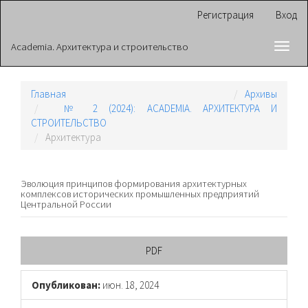
Главная
Регистрация
Вход
навигационная
панель
Academia. Архитектура и строительство
Toggl
Основное
navig
содержимое
Боковая
панель
Главная
Архивы
№ 2 (2024): ACADEMIA. АРХИТЕКТУРА И
СТРОИТЕЛЬСТВО
Архитектура
Эволюция принципов формирования архитектурных
комплексов исторических промышленных предприятий
Центральной России
Боковая
PDF
панель
Опубликован:
июн. 18, 2024
статьи