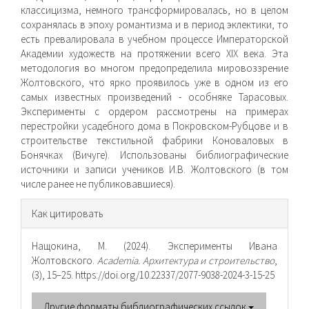
классицизма, немного трансформировалась, но в целом
сохранялась в эпоху романтизма и в период эклектики, то
есть превалировала в учебном процессе Императорской
Академии худо­жеств на протяжении всего XIX века. Эта
методология во многом предопределила мировоззрение
Жолтовского, что ярко проявилось уже в одном из его
самых известных произведений - особняке Тарасовых.
Эксперименты с ордером рассмотрены на примерах
перестройки усадебного дома в Покровском-Рубцове и в
строительстве текстильной фабрики Коноваловых в
Бонячках (Вичуге). Использованы библиографические
источники и записи учеников И.В. Жолтовского (в том
числе ранее не публиковавшиеся).
Информация
Как цитировать
о статье
Нащокина, М. (2024). Эксперименты Ивана
Жолтовского.
Academia. Архитектура и строительство
,
(3), 15–25. https://doi.org/10.22337/2077-9038-2024-3-15-25
Другие форматы библиографических ссылок