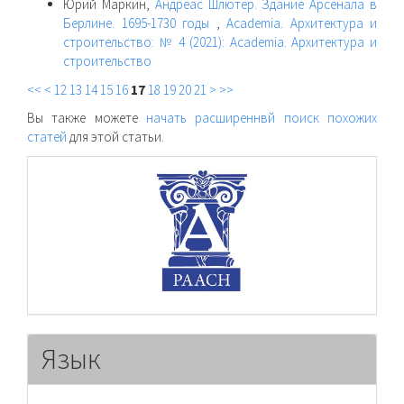
Юрий Маркин,
Андреас Шлютер. Здание Арсенала в
Берлине. 1695-1730 годы
,
Academia. Архитектура и
строительство: № 4 (2021): Academia. Архитектура и
строительство
<<
<
12
13
14
15
16
17
18
19
20
21
>
>>
Вы также можете
начать расширеннвй поиск похожих
статей
для этой статьи.
raasn
Язык