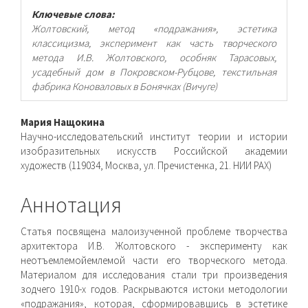
Ключевые слова:
Жолтовский, метод «подражания», эстетика
классицизма, эксперимент как часть творческого
метода И.В. Жолтовского, особняк Тарасовых,
усадебный дом в Покровском-Рубцове, текстильная
фабрика Коноваловых в Бонячках (Вичуге)
Основное
Мария Нащокина
Научно-исследовательский институт теории и истории
содержимое
изобразительных искусств Российской академии
художеств (119034, Москва, ул. Пречистенка, 21. НИИ РАХ)
статьи
Аннотация
Статья посвящена малоизученной проблеме творчества
архитектора И.В. Жолтовского - эксперименту как
неотъемлемой­емлемой части его творческого метода.
Материалом для исследования стали три произведения
зодчего 1910-х годов. Раскрываются истоки методологии
«подражания», которая, сформировавшись в эстетике