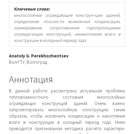
Ключевые слова:
многослойные ограждающие конструк¬ции зданий,
определение плоскости возможной конденсации,
нормирование сопротивления паропроницанию
огражда¬ющих конструкций, ненакопление влаги в
конструкции в холодный период года
Основное
Anatoly G. Perekhozhentsev
ВолгГТУ, Волгоград
содержимое
статьи
Аннотация
В данной работе рассмотрена актуальная проблема
тепло­влажностного состояния многослойных
ограждающих кон­струкций зданий. Очень важно
запроектировать многослойную конструкцию таким
образом, чтобы исключить конденсацию и накопление
влаги в конструкции в холодный период года. Ниже
приводится оригинальная методика расчёта характери­