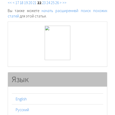
<<
<
17
18
19
20
21
22
23
24
25
26
>
>>
Вы также можете
начать расширеннвй поиск похожих
статей
для этой статьи.
raasn
Язык
English
Русский