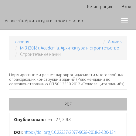
Главная
Регистрация
Вход
навигационная
панель
Academia. Архитектура и строительство
Toggl
Основное
navig
содержимое
Боковая
панель
Главная
Архивы
№ 3 (2018): Academia. Архитектура и строительство
Cтроительные науки
Нормирование и расчет паропроницаемости многослойных
ограждающих конструкций зданий (Рекомендации по
совершенствованию СП 50.13330.2012 «Теплозащита зданий»)
Боковая
PDF
панель
Опубликован:
сент. 27, 2018
статьи
DOI:
https://doi.org/10.22337/2077-9038-2018-3-130-134