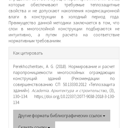
которые обеспечивают требуемые теплозащитные
свойства и не допускают накопления конденсационной
влаги в конструкции в холодный период года.
Преимущество данной методики заключается в том, что
слои в многослойной конструк­ции подбираются не
интуитивно, а путем расчёта на соответствие
нормативным требованиям.
Информация
Как цитировать
о статье
Perekhozhentsev, A. G. (2018). Нормирование и расчет
паропроницаемости многослойных ограждающих
конструкций зданий (Рекомендации по
совершенствованию СП 50.13330.2012 «Теплозащита
зданий»).
Academia. Архитектура и строительство
, (3),
130–134. https://doi.org/10.22337/2077-9038-2018-3-130-
134
Другие форматы библиографических ссылок
Скачать ссылку