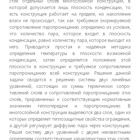
стик отдельных слоёв многослойной конструкции, в
которой допускается лишь плоскость конденсации, то
есть конструкция работает на пределе, но накопление
влаги не происходит, так как требуемое (нормируемое)
сопротивление паропроницанию определено из условия,
что количество пара, которое входит в плоскость
конденсации, равно количеству пара, которое выходит из
него. Приводится простая и надёжная методика
определения температуры в плоскости возможной
конденсации, затем определяется положение этой
плоскости в конструкции и требуемое сопротивление
паропроницанию всей конструкции. Решение данной
задачи сводится к решению системы двух линейных
уравнений, состоящих из суммы термических сопро­
тивлений слоёв и сопротивлений паропроницанию этих
слоёв, приравненных к соответствующим нормативным
значениям теплопередаче и паропроницанию. В
многослойной конструкции выделяются два слоя, один из
которых определяет теплоза­щитные свойства ограждения,
а другой регулирует диффузию пара через конструкцию.
Решая систему двух уравнений с двумя неизвестными
определяем соответствующие характеристики этих слоев,