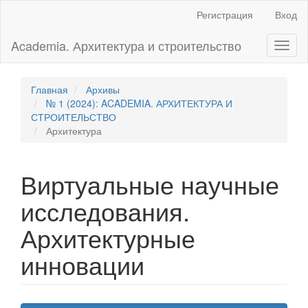
Главная
Регистрация
Вход
навигационная
панель
Academia. Архитектура и строительство
Toggl
Основное
naviga
содержимое
Боковая
панель
Главная
Архивы
№ 1 (2024): ACADEMIA. АРХИТЕКТУРА И
СТРОИТЕЛЬСТВО
Архитектура
Виртуальные научные
исследования.
Архитектурные
инновации