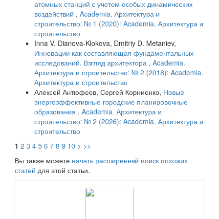
атомных станций с учетом особых динамических
воздействий
,
Academia. Архитектура и
строительство: № 1 (2020): Academia. Архитектура и
строительство
Inna V. Dianova-Klokova, Dmitriy D. Metaniev,
Инновации как составляющая фундаментальных
исследований. Взгляд архитектора
,
Academia.
Архитектура и строительство: № 2 (2018): Academia.
Архитектура и строительство
Алексей Антюфеев, Сергей Корниенко,
Новые
энергоэффективные городские планировочные
образования
,
Academia. Архитектура и
строительство: № 2 (2026): Academia. Архитектура и
строительство
1
2
3
4
5
6
7
8
9
10
>
>>
Вы также можете
начать расширеннвй поиск похожих
статей
для этой статьи.
raasn