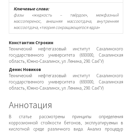
Ключевые слова:
фазы «жидкость – твёрдое», межфазный
массоперенос, внешняя массоотдача, внутренняя
массоотдача, «теория сокращающегося ядра»
Основное
Константин Строкин
Технический нефтегазовый институт Сахалинского
содержимое
государственного университета (693000, Сахалинская
область, Южно-Сахалинск, ул. Ленина, 290. СахГУ)
статьи
Денис Новиков
Технический нефтегазовый институт Сахалинского
государственного университета (693000, Сахалинская
область, Южно-Сахалинск, ул. Ленина, 290. СахГУ)
Аннотация
В статье рассмотрены принципы определения
коррозионной стойкости бетонов, эксплуатируемых в
кислотной среде различного вида. Анализ процедур