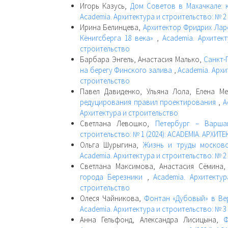
Игорь Казусь,
Дом Советов в Махачкале: 
Academia. Архитектура и строительство: № 2
Ирина Белинцева,
Архитектор Фридрих Ларс
Кёнигсберга 18 века»
,
Academia. Архитект
строительство
Барбара Энгель, Анастасия Малько,
Санкт-
на берегу Финского залива
,
Academia. Архи
строительство
Павел Давиденко, Ульяна Лола, Елена 
редуцирования правил проектирования
,
A
Архитектура и строительство
Светлана Левошко,
Петербург – Варша
строительство: № 1 (2024): ACADEMIA. АРХИ
Ольга Шурыгина,
Жизнь и труды московс
Academia. Архитектура и строительство: № 2 
Светлана Максимова, Анастасия Сёмина
города Березники
,
Academia. Архитекту
строительство
Олеся Чайникова,
Фонтан «Дубовый» в Ве
Academia. Архитектура и строительство: № 3 
Анна Гельфонд, Александра Лисицына,
Ф