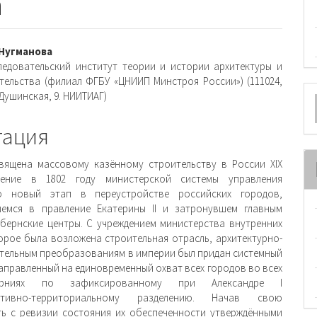
а
вное
 Нугманова
ледовательский институт теории и истории архитектуры и
ржимое
тельства (филиал ФГБУ «ЦНИИП Минстроя России») (111024,
О
 Душинская, 9. НИИТИАГ)
и
м
тация
вящена массовому казённому строительству в России XIX
дение в 1802 году министерской системы управления
о новый этап в переустройстве российских городов,
шемся в правление Екатерины II и затронувшем главным
бернские центры. С учреждением министерства внутренних
торое была возложена строительная отрасль, архитектурно-
тельным преобразованиям в империи был придан системный
направленный на единовременный охват всех городов во всех
ерниях по зафиксированному при Александре I
ративно-территориальному разделению. Начав свою
ть с ревизии состояния их обеспеченности утверждёнными