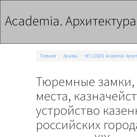
Главная
навигационная
Academia. Архитектура
панель
Основное
содержимое
Боковая
панель
Главная
Архивы
№ 1 (2026): Academia. Арх
Тюремные замки,
места, казначейст
устройство казен
российских город