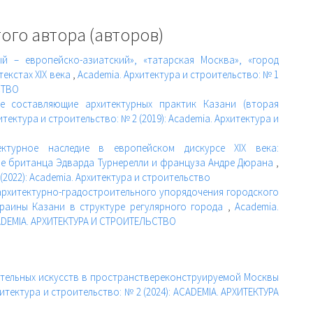
ого автора (авторов)
ый – европейско-азиатский», «татарская Москва», «город
екстах XIX века
,
Academia. Архитектура и строительство: № 1
СТВО
ве составляющие архитектурных практик Казани (вторая
итектура и строительство: № 2 (2019): Academia. Архитектура и
ектурное наследие в европейском дискурсе XIX века:
ве британца Эдварда Турнерелли и француза Андре Дюрана
,
(2022): Academia. Архитектура и строительство
архитектурно-градостроительного упорядочения городского
раины Казани в структуре регулярного города
,
Academia.
ACADEMIA. АРХИТЕКТУРА И СТРОИТЕЛЬСТВО
тельных искусств в пространствереконструируемой Москвы
итектура и строительство: № 2 (2024): ACADEMIA. АРХИТЕКТУРА