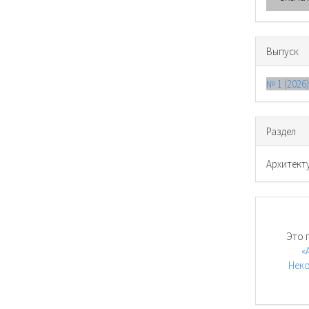
Выпуск
№ 1 (2026
Раздел
Архитект
Это 
«
Неко