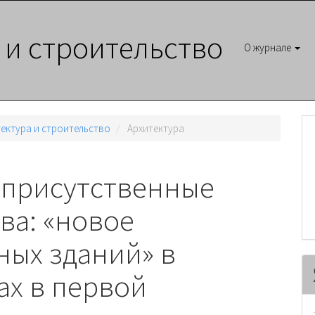
 и строительство
О журнале
итектура и строительство
Архитектура
 присутственные
ва: «новое
ных зданий» в
ах в первой