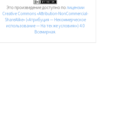
Это произведение доступно по
лицензии
Creative Commons «Attribution-NonCommercial-
ShareAlike» («Атрибуция — Некоммерческое
использование — На тех же условиях») 4.0
Всемирная
.