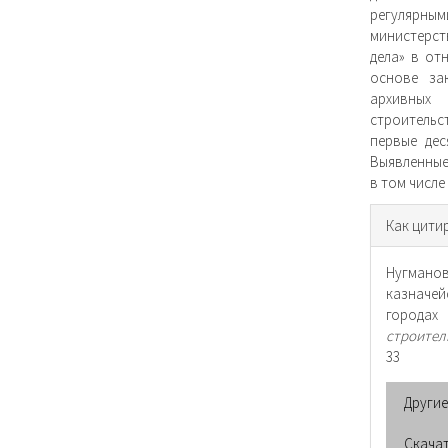
регулярным
министерс
дела» в от
основе за
архивных 
строитель
первые дес
Выявленные
в том числе
Инфо
Как цити
о ста
Нугманов
казначей
городах
строител
33
Други
Скача