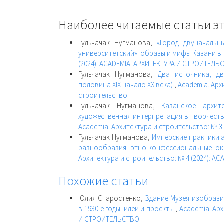
Наиболее читаемые статьи эт
Гульчачак Нугманова,
«Город двуначальн
университетский»: образы и мифы Казани в т
(2024): ACADEMIA. АРХИТЕКТУРА И СТРОИТЕЛЬ
Гульчачак Нугманова,
Два источника, д
половина XIX начало XX века)
,
Academia. Арх
строительство
Гульчачак Нугманова,
Казанское архит
художественная интерпретация в творчест
Academia. Архитектура и строительство: № 3 
Гульчачак Нугманова,
Имперские практики 
разнообразия: этно-конфессиональные ок
Архитектура и строительство: № 4 (2024): 
Похожие статьи
Юлия Старостенко,
Здание Музея изобрази
в 1930-е годы: идеи и проекты
,
Academia. Арх
И СТРОИТЕЛЬСТВО