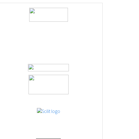
logos