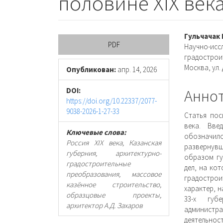
половине XIX век
Боковая
Осно
Гульчачак
PDF
Научно-исс
панель
соде
градострои
Москва, ул.
статьи
стать
Опубликован:
апр. 14, 2026
DOI:
Анно
https://doi.org/10.22337/2077-
9038-2026-1-27-33
Статья пос
века. Вве
Ключевые слова:
обозначил
Россия XIX века, Казанская
развернув
губерния, архитектурно-
образом гу
градостроительные
дел, на ко
преобразования, массовое
градострои
казённое строительство,
характер, 
образцовые проекты,
33-х губ
архитектор А.Д. Захаров
админист
деятельнос