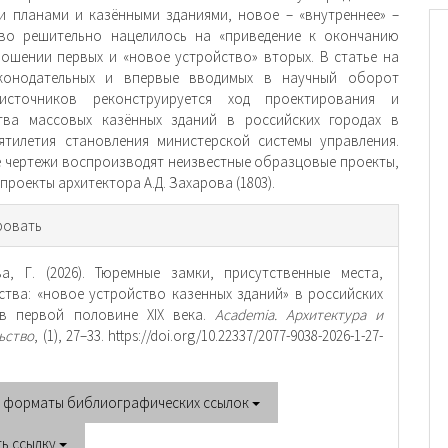
и планами и казёнными зданиями, новое – «внутреннее» –
тво решительно нацелилось на «приведение к окончанию
ношении первых и «новое устройство» вторых. В статье на
конодательных и впервые вводимых в научный оборот
источников реконструируется ход проектирования и
ства массовых казённых зданий в российских городах в
ятилетия становления министерской системы управления.
 чертежи воспроизводят неизвестные образцовые проекты,
 проекты архитектора А.Д. Захарова (1803).
рмация
ровать
тье
а, Г. (2026). Тюремные замки, присутственные места,
ства: «новое устройство казенных зданий» в российских
 в первой половине XIX века.
Academia. Архитектура и
ьство
, (1), 27–33. https://doi.org/10.22337/2077-9038-2026-1-27-
е форматы библиографических ссылок
ть ссылку