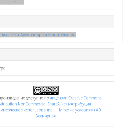
): Academia. Архитектура и строительство
ура
произведение доступно по
лицензии Creative Commons
Attribution-NonCommercial-ShareAlike» («Атрибуция —
ммерческое использование — На тех же условиях») 4.0
Всемирная
.