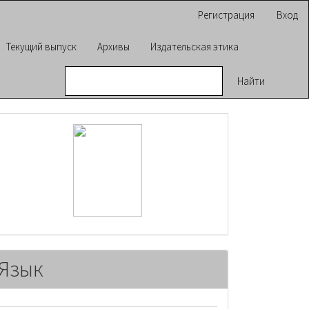
Регистрация
Вход
Текущий выпуск
Архивы
Издательская этика
Найти
raasn
Язык