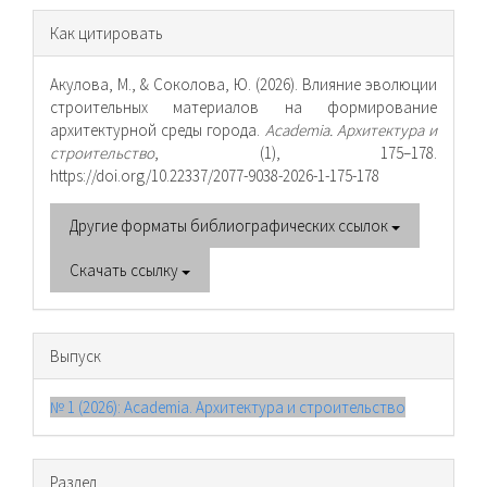
Информация
Как цитировать
о статье
Акулова, М., & Соколова, Ю. (2026). Влияние эволюции
строительных материалов на формирование
архитектурной среды города.
Academia. Архитектура и
строительство
, (1), 175–178.
https://doi.org/10.22337/2077-9038-2026-1-175-178
Другие форматы библиографических ссылок
Скачать ссылку
Выпуск
№ 1 (2026): Academia. Архитектура и строительство
Раздел