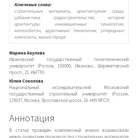
Ключевые слова:
строительные материалы, архитектурная среда,
урбанистика, градостроительство, история
архитектуры, инновационные технологии,
железобетон, аддитивные технологии, углеродные
композиты, малые города
Основное
Марина Акулова
Ивановский государственный политехнический
содержимое
университет (Россия, 153000, Иваново, Шереметевский
просп., 21. ИвГПУ)
статьи
Юлия Соколова
Национальный исследовательский Московский
государственный строительный университет (Россия,
129337, Москва, Ярославское шоссе, 26. НИУ МГСУ)
Аннотация
В статье проведён комплексный анализ взаимосвязи
между развитием производства строительных материалов