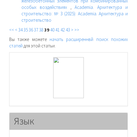
железобетонных элементов при комбинированных
особых воздействиях
,
Academia. Архитектура и
строительство: № 3 (2025): Academia. Архитектура и
строительство
<<
<
34
35
36
37
38
39
40
41
42
43
>
>>
Вы также можете
начать расширеннвй поиск похожих
статей
для этой статьи.
raasn
Язык