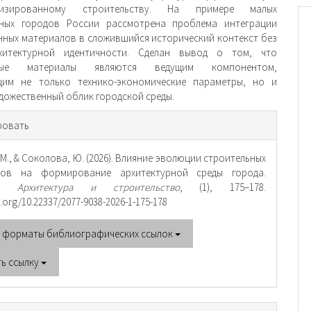
ализированному строительству. На примере малых
ных городов России рассмотрена проблема интеграции
ных материалов в сложившийся исторический контекст без
хитектурной идентичности. Сделан вывод о том, что
ьные материалы являются ведущим компонентом,
щим не только технико-экономические параметры, но и
удожественный облик городской среды.
рмация
ровать
тье
М., & Соколова, Ю. (2026). Влияние эволюции строительных
лов на формирование архитектурной среды города.
a. Архитектура и строительство
, (1), 175–178.
oi.org/10.22337/2077-9038-2026-1-175-178
е форматы библиографических ссылок
ть ссылку