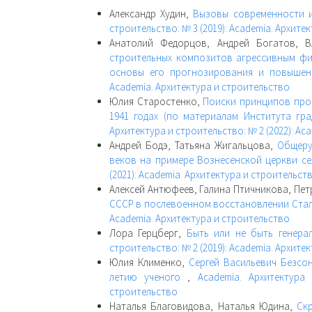
Александр Худин,
Вызовы современности и
строительство: № 3 (2019): Academia. Архите
Анатолий Федорцов, Андрей Богатов, 
строительных композитов агрессивным фи
основы его прогнозирования и повыше
Academia. Архитектура и строительство
Юлия Старостенко,
Поиски принципов про
1941 годах (по материалам Института гр
Архитектура и строительство: № 2 (2022): Ac
Андрей Бодэ, Татьяна Жигальцова,
Общерус
веков на примере Вознесенской церкви с
(2021): Academia. Архитектура и строительст
Алексей Антюфеев, Галина Птичникова, Пет
СССР в послевоенном восстановлении Ста
Academia. Архитектура и строительство
Лора Герцберг,
Быть или не быть генер
строительство: № 2 (2019): Academia. Архите
Юлия Клименко,
Сергей Васильевич Безсон
летию ученого
,
Academia. Архитектура
строительство
Наталья Благовидова, Наталья Юдина,
Ск