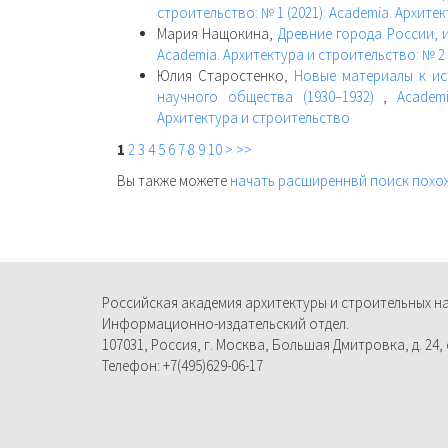
строительство: № 1 (2021): Academia. Архите
Мария Нащокина,
Древние города России, 
Academia. Архитектура и строительство: № 2 
Юлия Старостенко,
Новые материалы к ис
научного общества (1930–1932)
,
Academ
Архитектура и строительство
1
2
3
4
5
6
7
8
9
10
>
>>
Вы также можете
начать расширеннвй поиск похо
Российская академия архитектуры и строительных н
Информационно-издательский отдел.
107031, Россия, г. Москва, Большая Дмитровка, д. 24, с
Телефон: +7(495)629-06-17