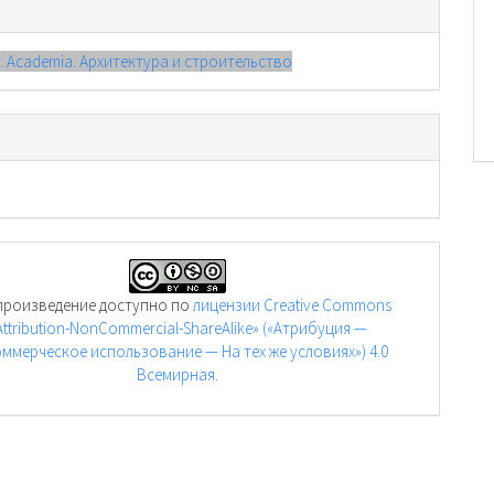
): Academia. Архитектура и строительство
произведение доступно по
лицензии Creative Commons
Attribution-NonCommercial-ShareAlike» («Атрибуция —
ммерческое использование — На тех же условиях») 4.0
Всемирная
.