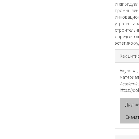
индивиду
промышлен
инновацион
утраты ар
строител
определяю
эстетико-х
Инфо
Как цити
о ста
Акулова, 
материа
Academi
https://d
Други
Скача