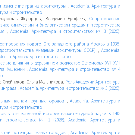
 изменение границ архитектуры
,
Academia. Архитектура и
ктура и строительство
Владислав Федорцов, Владимир Ерофеев,
Сопротивление
зико-химическим и биологическим средам и теоретические
ния
,
Academia. Архитектура и строительство: № 3 (2025):
ектирования нового Юго-западного района Москвы в 1935-
адостроительства Академии архитектуры СССР)
,
Academia.
ademia. Архитектура и строительство
ские влияния в деревянном зодчестве Беломорья XVII–XVIII
ела Кушереки
,
Academia. Архитектура и строительство: № 4
во
р Олейников, Ольга Мельникова,
Роль Академии Архитектуры
линграда
,
Academia. Архитектура и строительство: № 3 (2025):
альным планам крупных городов
,
Academia. Архитектура и
ктура и строительство
ов в отечественной историко-архитектурной науке. К 140-
 и строительство: № 1 (2026): Academia. Архитектура и
рытый потенциал малых городов
,
Academia. Архитектура и