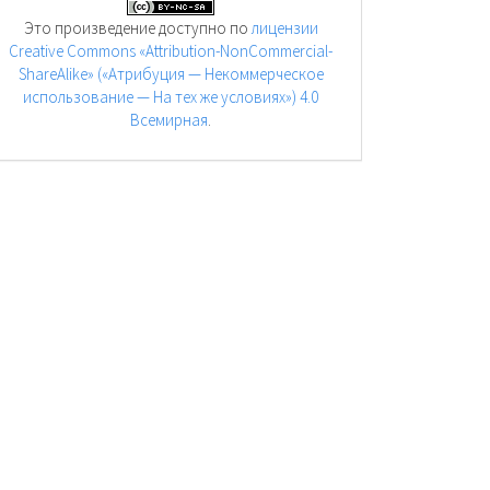
Это произведение доступно по
лицензии
Creative Commons «Attribution-NonCommercial-
ShareAlike» («Атрибуция — Некоммерческое
использование — На тех же условиях») 4.0
Всемирная
.