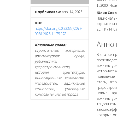
панель
соде
153000, Ива
статьи
стать
Опубликован:
апр. 14, 2026
Юлия Соко
Националь
DOI:
строительны
https://doi.org/10.22337/2077-
26. НИУ МГСУ
9038-2026-1-175-178
Анно
Ключевые слова:
строительные материалы,
В статье п
архитектурная среда,
производ
урбанистика,
архитект
градостроительство,
историческ
история архитектуры,
появление
инновационные технологии,
сталь, же
железобетон, аддитивные
градостро
технологии, углеродные
новые ар
композиты, малые города
архитекту
тенденция
высокоэффе
которые оп