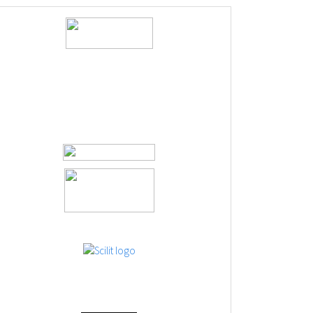
logos