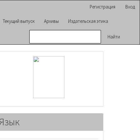
Регистрация
Вход
Текущий выпуск
Архивы
Издательская этика
Найти
raasn
Язык