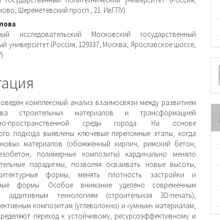
ржимое
ново, Шереметевский просп., 21. ИвГПУ)
и
лова
ный исследовательский Московский государственный
й университет (Россия, 129337, Москва, Ярославское шоссе,
)
О
тация
м
роведён комплексный анализ взаимосвязи между развитием
ства строительных материалов и трансформацией
урно-пространственной среды города. На основе
ого подхода выявлены ключевые переломные этапы, когда
 новых материалов (обожжённый кирпич, римский бетон,
лезобетон, полимерные композиты) кардинально меняло
ительные парадигмы, позволяя осваивать новые высоты,
хитектурные формы, менять плотность застройки и
рные формы. Особое внимание уделено современным
м: аддитивным технологиям (строительная 3D-печать),
ктивным композитам (углеволокно) и «умным» материалам,
ределяют переход к устойчивому, ресурсоэффективному и