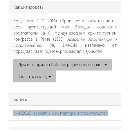
Информация
Как цитировать
о статье
Konysheva, E. V. (2018). «Произвести впечатление на
весь архитектурный мир Запада»: советские
архитекторы на XIII Международном архитектурном
конгрессе в Риме (1935).
Academia. Архитектура и
строительство
, (4), 144–149. извлечено от
https://aac.raasn.ru/index.php/aac/article/view/94
Другие форматы библиографических ссылок
Скачать ссылку
Выпуск
№ 4 (2018): Academia. Архитектура и строительство