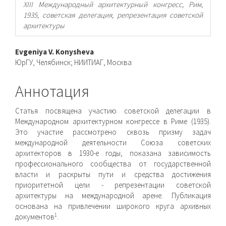
XIII Международный архитектурный конгресс, Рим,
1935, советская делегация, репрезентация советской
архитектуры
Основное
Evgeniya V. Konysheva
ЮрГУ, Челябинск; НИИТИАГ, Москва
содержимое
статьи
Аннотация
Статья посвящена участию советской делегации в
Международном архитектурном конгрессе в Риме (1935).
Это участие рассмотрено сквозь призму задач
международной деятельности Союза советских
архитекторов в 1930-е годы, показана зависимость
профессионального сообщества от государственной
власти и раскрыты пути и средства достижения
приоритетной цели - репрезентации советской
архитектуры на международной арене. Публикация
основана на привлечении широкого круга архивных
1
документов
.