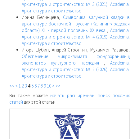
Архитектура и строительство: № 3 (2021): Academia.
Архитектура и строительство
Ирина Белинцева,
Символика валунной кладки в
архитектуре Восточной Пруссии (Калинин¬градская
область) XIII - первой половины XX века
,
Academia.
Архитектура и строительство: № 4 (2019): Academia.
Архитектура и строительство
Игорь Шубин, Андрей Стронгин, Мухаммет Разаков,
Обеспечение микроклимата фондохранилищ
экспонатов культурного наследия
,
Academia.
Архитектура и строительство: № 2 (2026): Academia.
Архитектура и строительство
<<
<
1
2
3
4
5
6
7
8
9
10
>
>>
Вы также можете
начать расширеннвй поиск похожих
статей
для этой статьи.
raasn