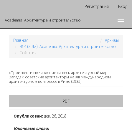
Главная
Регистрация
Вход
навигационная
панель
Academia. Архитектура и строительство
Toggl
Основное
navig
содержимое
Боковая
панель
Главная
Архивы
№ 4 (2018): Academia. Архитектура и строительство
События
«Произвести впечатление на весь архитектурный мир
Запада»: советские архитекторы на XIII Международном
архитектурном конгрессе в Риме (1935)
Боковая
PDF
панель
Опубликован:
дек. 26, 2018
статьи
Ключевые слова: