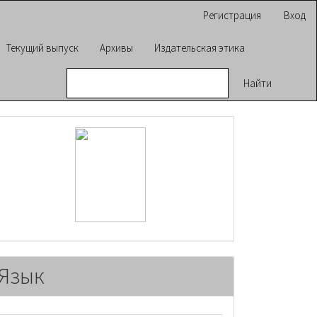
Регистрация
Вход
Текущий выпуск
Архивы
Издательская этика
Найти
raasn
Язык