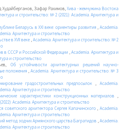
д Худайберганов, Зафар Рахимов,
Хива - жемчужина Востока
тектура и строительство: № 2 (2021): Academia. Архитектура и
ублике Беларусь в XXI веке: ориентиры развития
,
Academia.
ademia. Архитектура и строительство
стве в XVII веке
,
Academia. Архитектура и строительство: № 2
во
ов в СССР и Российской Федерации
,
Academia. Архитектура и
ктура и строительство
ньев,
Об устойчивости архитектурных решений научно-
ные положения
,
Academia. Архитектура и строительство: № 3
во
рмирование градостроительных предпосылок
,
Academia.
ademia. Архитектура и строительство
мические характеристики конструкционных материалов
,
(2022): Academia. Архитектура и строительство
я советского архитектора Сергея Капачинского
,
Academia.
ademia. Архитектура и строительство
кий метод зодчих Армянского царства Багратидов
,
Academia.
ademia. Архитектура и строительство