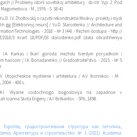
gach // Problemy istorii sovetskoj arhitektury : sb.n.tr. Vyp. 2. Pod
- Magomedova. - M., 1976. - S. 38-41 .
u.D. I.V. Zholtovskij o razvitii rekonstruktsii Moskvy: proekty i mysli
0-h gg [Elektronnyj resurs] / Yu.D. Starostenko // Architecture and
ation Technologies. - 2018. - № 3 (44). - Rezhim dostupa: - http://
IT/2018/3 kvart 18/PDF/03 starostenko.pdf (data obrashheniya
 I.A. Karkas i tkan' goroda: mezhdu tverdym poryadkom i
m haosom / I.A. Bonadarenko // Gradostroitel'stvo. - 2015. - № 5
9.
V. Utopicheskoe myshlenie i arhitektura / A.V. Ikonnikov. - M. :
 2004. - 400 s.
v A.I. Vliyanie vostochnogo bogosloviya na zapadnoe v
h Ioanna Skota Erigeny / A.I. Brilliantov. - SPb, 1898.
я,
Торопец: градостроительная структура как летопись,
demia. Архитектура и строительство: № 1 (2021): Academia.