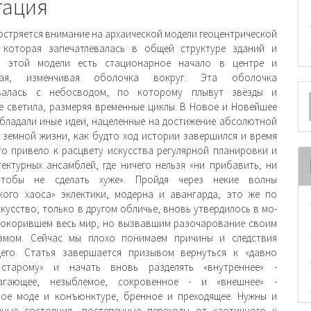
и
тация
аостряется внимание на архаической модели геоцентрической
, которая запечатлевалась в общей структуре зданий и
В этой модели есть стационарное начало в центре и
ская, изменчивая оболочка вокруг. Эта оболочка
О
валась с небосводом, по которому плы­вут звёзды и
 светила, размеряя временные циклы. В Новое и Новейшее
м
бладали иные идеи, нацеленные на достижение абсолютной
 земной жизни, как будто ход истории завершился и время
то привело к рас­цвету искусства регулярной планировки и
тектурных ансамблей, где ничего нельзя «ни прибавить, ни
чтобы не сделать хуже». Пройдя через некие волны
кого хаоса» эклектики, модерна и авангарда, это же по
кусство, только в другом обличье, вновь утвердилось в мо­
покорившем весь мир, но вызвавшим разочарование своим
измом. Сейчас мы плохо понимаем причины и следствия
его. Статья завершается призывом вер­нуться к «давно
старому» и начать вновь разделять «внутреннее» -
агающее, незыблемое, сокровенное - и «внешнее» -
ое моде и конъюнктуре, бренное и преходящее. Нужны и
чные состояния, постепенные переходы от хаотичного к