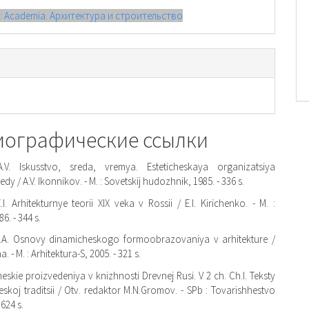
): Academia. Архитектура и строительство
иографические ссылки
.V. Iskusstvo, sreda, vremya. Esteticheskaya organizatsiya
dy / A.V. Ikonnikov. - M. : Sovetskij hudozhnik, 1985. - 336 s.
I. Arhitekturnye teorii XIX veka v Rossii / E.I. Kirichenko. - M. :
6. - 344 s.
.A. Osnovy dinamicheskogo formoobrazovaniya v arhitekture /
. - M. : Arhitektura-S, 2005. - 321 s.
skie proizvedeniya v knizhnosti Drevnej Rusi. V 2 ch. Ch.I. Teksty
eskoj traditsii / Otv. redaktor M.N.Gromov. - SPb : Tovarishhestvo
 624 s.