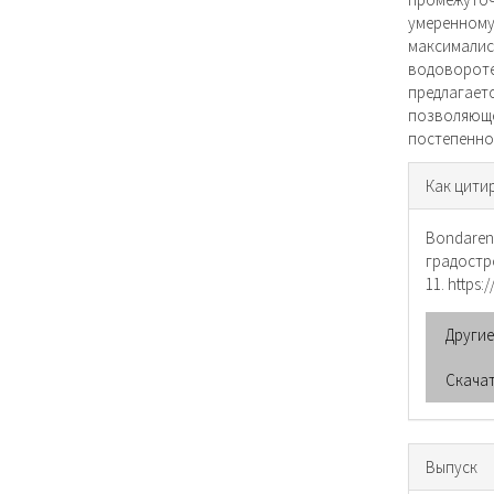
умеренном
максималис
водоворот
предлагае
позволяющ
постепенно
Инфо
Как цити
о ста
Bondaren
градостр
11. https:
Други
Скача
Выпуск