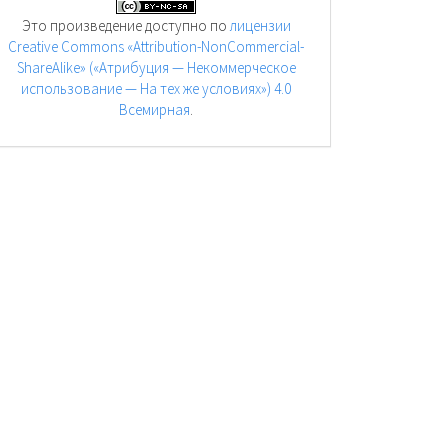
Это произведение доступно по
лицензии
Creative Commons «Attribution-NonCommercial-
ShareAlike» («Атрибуция — Некоммерческое
использование — На тех же условиях») 4.0
Всемирная
.