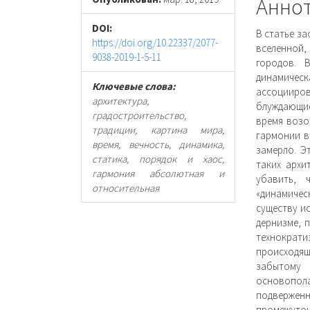
статьи
стать
Анно
DOI:
В статье з
https://doi.org/10.22337/2077-
вселенной
9038-2019-1-5-11
городов. 
динамиче
Ключевые слова:
ассоцииро
архитектура,
блуждающие
градостроительство,
время возо
традиции, картина мира,
гармонии в
время, вечность, динамика,
замерло. Э
статика, порядок и хаос,
таких архи
гармония абсолютная и
убавить, 
относительная
«динамичес
существу ис
дернизме, 
технократ
происходящ
забытому 
основопол
подверженн
промежуто