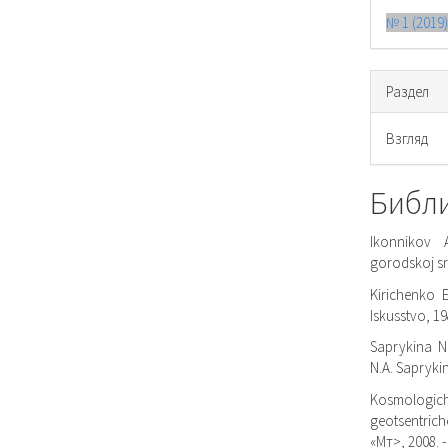
№ 1 (2019
Раздел
Взгляд
Библ
Ikonnikov A
gorodskoj sre
Kirichenko E.
Iskusstvo, 198
Saprykina N
N.A. Saprykina
Kosmologiche
geotsentrich
«Мт>, 2008. -