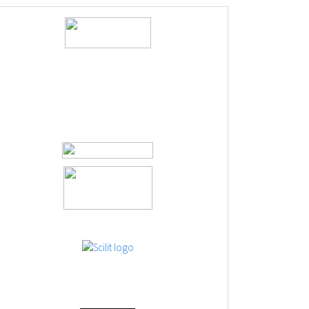
logos