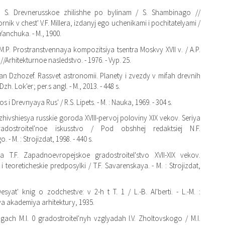
 S. Drevnerusskoe zhilishhe po bylinam / S. Shambinago //
ornik v chest' V.F. Millera, izdanyj ego uchenikami i pochitatelyami /
Yanchuka. - M., 1900.
.P. Prostranstvennaya kompozitsiya tsentra Moskvy XVII v. / A.P.
/Arhitekturnoe nasledstvo. - 1976. - Vyp. 25.
n Dzhozef. Rassvet astronomii. Planety i zvezdy v mifah drevnih
zh. Lok'er; per.s angl. - M., 2013. - 448 s.
os i Drevnyaya Rus' / R.S. Lipets. - M. : Nauka, 1969. - 304 s.
zhivshiesya russkie goroda XVIII-pervoj poloviny XIX vekov. Seriya
adostroitel'noe iskusstvo / Pod obshhej redaktsiej N.F.
 - M. : Strojizdat, 1998. - 440 s.
a T.F. Zapadnoevropejskoe gradostroitel'stvo XVII-XIX vekov.
 i teoreticheskie predposylki / T.F. Savarenskaya. - M. : Strojizdat,
Desyat' knig o zodchestve: v 2-h t T. 1 / L.-B. Al'berti. - L.-M. :
a akademiya arhitektury, 1935.
ugach M.I. 0 gradostroitel'nyh vzglyadah I.V. Zholtovskogo / M.I.