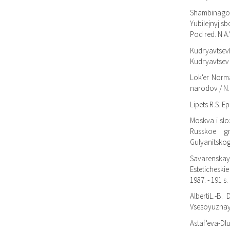
Shambinago
Yubilejnyj sb
Pod red. N.A.
KudryavtsevM
Kudryavtsev /
Lok'er Norma
narodov / N.D
Lipets R.S. Ep
Moskva i slo
Russkoe gr
Gulyanitskogo.
Savarenskay
Esteticheskie
1987. - 191 s.
AlbertiL.-B. 
Vsesoyuznay
Astaf'eva-Dl