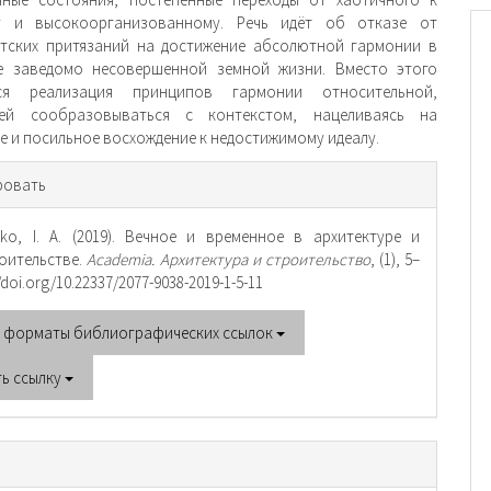
у и высокоорганизован­ному. Речь идёт об отказе от
тских притязаний на достижение абсолютной гармонии в
е заведомо несовершенной земной жизни. Вместо этого
тся реализация принципов гармонии относительной,
ей сообразовываться с контекстом, нацеливаясь на
е и посильное восхождение к недостижимому идеалу.
рмация
ровать
тье
ko, I. A. (2019). Вечное и временное в архитектуре и
оительстве.
Academia. Архитектура и строительство
, (1), 5–
//doi.org/10.22337/2077-9038-2019-1-5-11
е форматы библиографических ссылок
ть ссылку