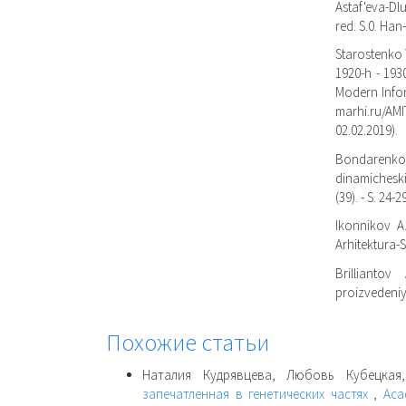
Astaf'eva-Dlu
red. S.0. Han
Starostenko Y
1920-h - 193
Modern Inform
marhi.ru/AM
02.02.2019).
Bondarenko
dinamicheski
(39). - S. 24-2
Ikonnikov A.
Arhitektura-S,
Brillianto
proizvedeniya
Похожие статьи
Наталия Кудрявцева, Любовь Кубецка
запечатленная в генетических частях
,
Aca