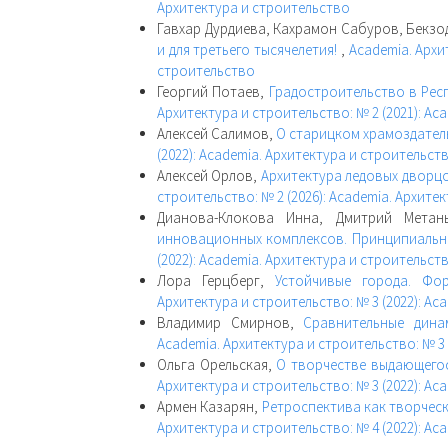
Архитектура и строительство
Гавхар Дурдиева, Кахрамон Сабуров, Бекзо
и для третьего тысячелетия!
,
Academia. Архи
строительство
Георгий Потаев,
Градостроительство в Респ
Архитектура и строительство: № 2 (2021): Ac
Алексей Салимов,
О старицком храмоздатель
(2022): Academia. Архитектура и строительст
Алексей Орлов,
Архитектура ледовых дворц
строительство: № 2 (2026): Academia. Архите
Дианова-Клокова Инна, Дмитрий Мета
инновационных комплексов. Принципиаль
(2022): Academia. Архитектура и строительст
Лора Герцберг,
Устойчивые города. Фо
Архитектура и строительство: № 3 (2022): Ac
Владимир Смирнов,
Сравнительные дина
Academia. Архитектура и строительство: № 3 
Ольга Орельская,
О творчестве выдающегос
Архитектура и строительство: № 3 (2022): Ac
Армен Казарян,
Ретроспектива как творчес
Архитектура и строительство: № 4 (2022): Ac