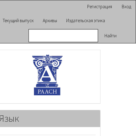
Регистрация
Вход
Текущий выпуск
Архивы
Издательская этика
Найти
raasn
Язык