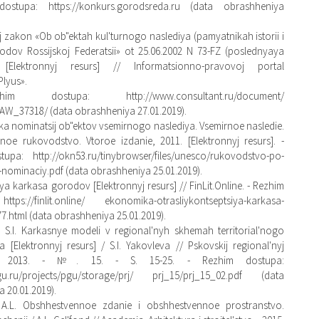
ostupa: https://konkurs.gorodsreda.ru (data obrashheniya
yj zakon «Ob ob"ektah kul'turnogo naslediya (pamyatnikah istorii i
rodov Rossijskoj Federatsii» ot 25.06.2002 N 73-FZ (poslednyaya
) [Elektronnyj resurs] // Informatsionno-pravovoj portal
Plyus».
 dostupa: http://www.consultant.ru/document/
W_37318/ (data obrashheniya 27.01.2019).
a nominatsij ob"ektov vsemirnogo naslediya. Vsemirnoe nasledie.
noe rukovodstvo. Vtoroe izdanie, 2011. [Elektronnyj resurs]. -
upa: http://okn53.ru/tinybrowser/files/unesco/rukovodstvo-po-
ominaciy.pdf (data obrashheniya 25.01.2019).
iya karkasa gorodov [Elektronnyj resurs] // FinLit.Online. - Rezhim
tps://finlit.online/ ekonomika-otrasliykontseptsiya-karkasa-
.html (data obrashheniya 25.01.2019).
 S.I. Karkasnye modeli v regional'nyh skhemah territorial'nogo
a [Elektronnyj resurs] / S.I. Yakovleva // Pskovskij regional'nyj
 - 2013. - №. 15. - S. 15-25. - Rezhim dostupa:
skgu.ru/projects/pgu/storage/prj/ prj_15/prj_15_02.pdf (data
 20.01.2019).
 A.L. Obshhestvennoe zdanie i obshhestvennoe prostranstvo.