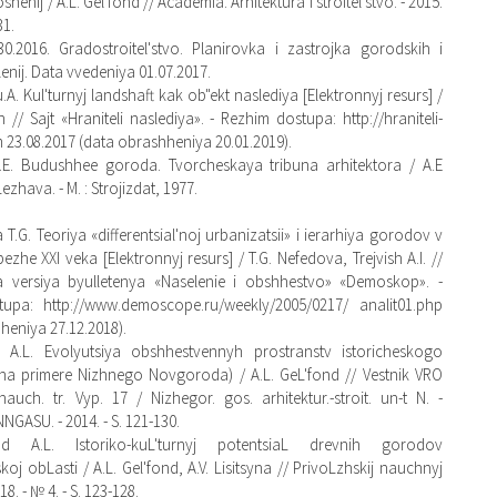
henij / A.L. Gel'fond // Academia. Arhitektura i stroitel'stvo. - 2015.
31.
30.2016. Gradostroitel'stvo. Planirovka i zastrojka gorodskih i
lenij. Data vvedeniya 01.07.2017.
.A. Kul'turnyj landshaft kak ob"ekt naslediya [Elektronnyj resurs] /
 // Sajt «Hraniteli naslediya». - Rezhim dostupa: http://hraniteli-
 23.08.2017 (data obrashheniya 20.01.2019).
.E. Budushhee goroda. Tvorcheskaya tribuna arhitektora / A.E
Lezhava. - M. : Strojizdat, 1977.
T.G. Teoriya «differentsial'noj urbanizatsii» i ierarhiya gorodov v
ezhe XXI veka [Elektronnyj resurs] / T.G. Nefedova, Trejvish A.I. //
a versiya byulletenya «Naselenie i obshhestvo» «Demoskop». -
upa: http://www.demoscope.ru/weekly/2005/0217/ analit01.php
heniya 27.12.2018).
d A.L. Evolyutsiya obshhestvennyh prostranstv istoricheskogo
(na primere Nizhnego Novgoroda) / A.L. GeL'fond // Vestnik VRO
auch. tr. Vyp. 17 / Nizhegor. gos. arhitektur.-stroit. un-t N. -
NGASU. - 2014. - S. 121-130.
nd A.L. Istoriko-kuL'turnyj potentsiaL drevnih gorodov
oj obLasti / A.L. Gel'fond, A.V. Lisitsyna // PrivoLzhskij nauchnyj
8. - № 4. - S. 123-128.