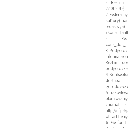
- Rezhim d
27.01.2019).
2. Federal'n
kul'tury) na
redaktsiya
«Konsul'tant
- Rezhim
cons_doc_LA
3. Podgotovk
Informatsion
Rezhim dost
podgotovke-n
4. Kontsepts
dostupa: ht
gorodov-7877
5. Yakovleva
planirovaniy
zhurnal.
http://uf.p
obrashheniya
6. Gel'fond