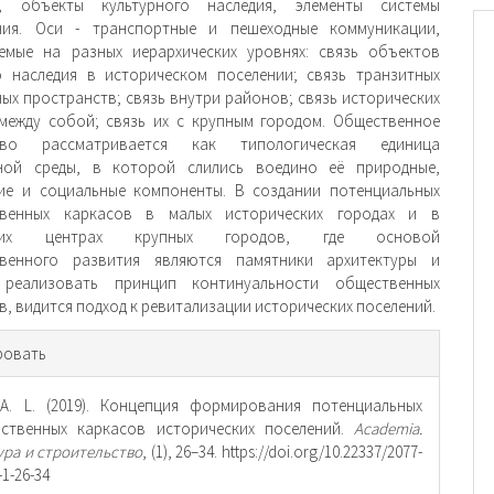
, объекты культурного наследия, элементы системы
ния. Оси - транспортные и пешеходные коммуникации,
емые на разных иерархических уровнях: связь объектов
о наследия в историческом поселении; связь транзитных
ых пространств; связь внутри районов; связь исторических
между собой; связь их с крупным городом. Общественное
ство рассматривается как типологическая единица
рной среды, в которой слились воедино её природные,
ие и социальные компоненты. В создании потенциальных
твенных каркасов в малых исторических городах и в
еских центрах крупных городов, где основой
твенного развития являются памятники архитектуры и
реализовать принцип континуальности общественных
, видится подход к ревитализации исторических поселений.
рмация
ровать
тье
 A. L. (2019). Концепция формирования потенциальных
нственных каркасов исторических поселений.
Academia.
ура и строительство
, (1), 26–34. https://doi.org/10.22337/2077-
-1-26-34