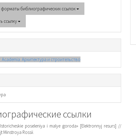
е форматы библиографических ссылок
ть ссылку
): Academia. Архитектура и строительство
ура
иографические ссылки
Istoricheskie poseleniya i malye goroda» [Elektronnyj resurs] //
ajt Minstroya Rossii.