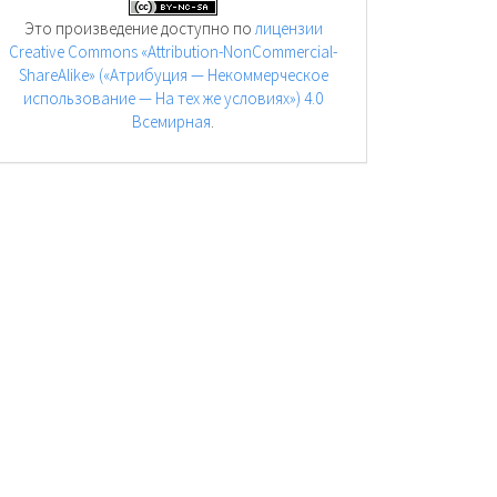
Это произведение доступно по
лицензии
Creative Commons «Attribution-NonCommercial-
ShareAlike» («Атрибуция — Некоммерческое
использование — На тех же условиях») 4.0
Всемирная
.