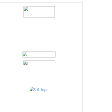
logos