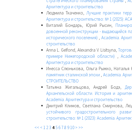
стратегического планирования страны
,
Ac
Архитектура и строительство
Людмила Ткаченко,
Лучшие практики тер
Архитектура и строительство: № 1 (2025): 
Виталий Бондарь, Юрий Рысин,
Планиро
довоенной реконструкции - выдающийся па
исторического поселения)
,
Academia. Архит
строительство
Anna L. Gelfond, Alexandra V. Lisitsyna,
Торгов
примере Нижегородской области)
,
Acade
Архитектура и строительство
Инесса Слюнькова, Ольга Рыжко, Наталья
памятник сталинской эпохи
,
Academia. Архи
СТРОИТЕЛЬСТВО
Татьяна Жигальцова, Андрей Бодэ,
Де
Архангельской области. История и архите
Academia. Архитектура и строительство
Дмитрий Климов, Светлана Смирнова, Лю
устойчивого градостроительного раз
строительство: № 1 (2023): Academia. Архите
<<
<
1
2
3
4
5
6
7
8
9
10
>
>>