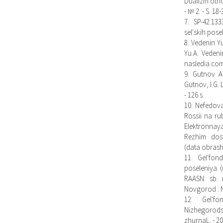
Dualizm otnos
- № 2. - S. 18-
7. SP-42.133
sel'skih pose
8. Vedenin Yu
Yu.A. Vedenin
nasledia.com
9. Gutnov A
Gutnov, I.G. 
- 126 s.
10. Nefedova 
Rossii na rub
Elektronnay
Rezhim dost
(data obrash
11. Gel'fon
poseleniya 
RAASN: sb. n
Novgorod : N
12. Gel'fo
Nizhegorodsk
zhurnaL. - 201