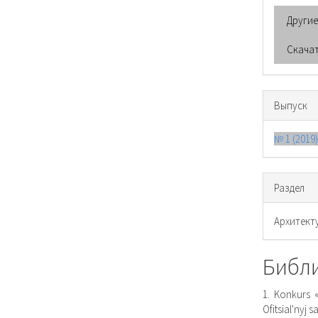
Други
Скача
Выпуск
№ 1 (2019
Раздел
Архитект
Библ
1. Konkurs «
Ofitsial'nyj s