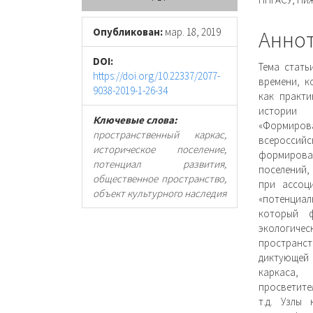
панель
соде
статьи
стать
Опубликован:
мар. 18, 2019
Анно
DOI:
Тема стать
https://doi.org/10.22337/2077-
времени, к
9038-2019-1-26-34
как практи
истории 
Ключевые слова:
«Формиро
пространственный каркас,
всероссийс
историческое поселение,
формирован
потенциал развития,
поселений,
общественное пространство,
при ассоц
объект культурного наследия
«потенциал
который ф
экологиче
пространст
диктующей
каркаса,
просветите
т.д. Узлы