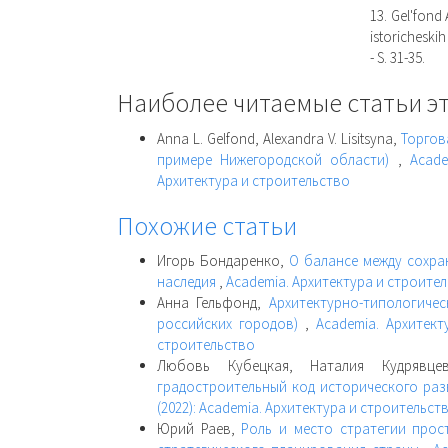
13. Gel'fond
istoricheskih
- S. 31-35.
Наиболее читаемые статьи эт
Anna L. Gelfond, Alexandra V. Lisitsyna,
Торгов
примере Нижегородской области)
,
Acade
Архитектура и строительство
Похожие статьи
Игорь Бондаренко,
О балансе между сохра
наследия
,
Academia. Архитектура и строитель
Анна Гельфонд,
Архитектурно-типологиче
российских городов)
,
Academia. Архитект
строительство
Любовь Кубецкая, Наталия Кудрявц
градостроительный код исторического ра
(2022): Academia. Архитектура и строительст
Юрий Раев,
Роль и место стратегии прос