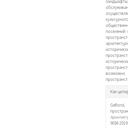
ландшафты
обслужива
осуществля
культурног
общественн
поселений 
простран
архитекту
историческ
пространс
историч
пространс
возможно 
пространств
Инфо
Как цити
о ста
Gelfond,
простра
Архитект
9038-2019