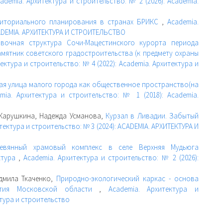
ademia. Архитектура и строительство: № 2 (2026): Academia.
риториального планирования в странах БРИКС
,
Academia.
ACADEMIA. АРХИТЕКТУРА И СТРОИТЕЛЬСТВО
вочная структура Сочи-Мацестинского курорта периода
мятник советского градостроительства (к предмету охраны
ектура и строительство: № 4 (2022): Academia. Архитектура и
ая улица малого города как общественное пространство(на
mia. Архитектура и строительство: № 1 (2018): Academia.
 Карушкина, Надежда Усманова,
Курзал в Ливадии. Забытый
тектура и строительство: № 3 (2024): ACADEMIA. АРХИТЕКТУРА И
ревянный храмовый комплекс в селе Верхняя Мудьюга
ктура
,
Academia. Архитектура и строительство: № 2 (2026):
дмила Ткаченко,
Природно-экологический каркас - основа
вития Московской области
,
Academia. Архитектура и
ктура и строительство