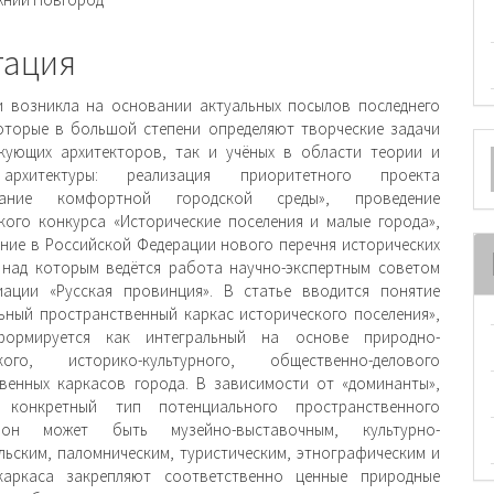
ржимое
и
тация
и возникла на основании актуальных посылов последнего
оторые в большой степени определяют творческие задачи
О
кующих архитекторов, так и учёных в области теории и
архитектуры: реализация приоритетного проекта
м
вание комфортной городской среды», проведение
кого конкурса «Исторические поселения и малые города»,
ие в Российской Федерации нового перечня исторических
 над которым ведётся работа научно-экспертным советом
иации «Русская провинция». В статье вводится понятие
ьный пространственный каркас исторического поселения»,
ормируется как интегральный на основе природно-
ского, историко-культурного, общественно-делового
венных каркасов города. В зависимости от «доминанты»,
 конкретный тип потенциального пространственного
 он может быть музейно-выставочным, культурно-
льским, паломническим, туристическим, этнографическим и
 каркаса закрепляют соответственно ценные природные