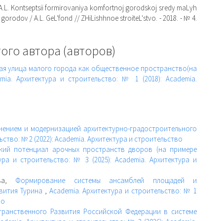
 A.L. Kontseptsii formirovaniya komfortnoj gorodskoj sredy maLyh
 gorodov / A.L. GeL'fond // ZHiLishhnoe stroiteL'stvo. - 2018. - № 4.
ого автора (авторов)
ая улица малого города как общественное пространство(на
mia. Архитектура и строительство: № 1 (2018): Academia.
нением и модернизацией архитектурно-градостроительного
ство: № 2 (2022): Academia. Архитектура и строительство
ский потенциал арочных пространств дворов (на примере
ура и строительство: № 3 (2025): Academia. Архитектура и
ева,
Формирование системы ансамблей площадей и
звития Турина
,
Academia. Архитектура и строительство: № 1
во
транственного Развития Российской Федерации в системе