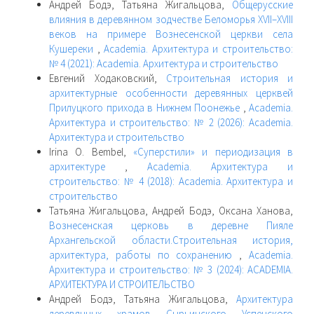
Андрей Бодэ, Татьяна Жигальцова,
Общерусские
влияния в деревянном зодчестве Беломорья XVII–XVIII
веков на примере Вознесенской церкви села
Кушереки
,
Academia. Архитектура и строительство:
№ 4 (2021): Academia. Архитектура и строительство
Евгений Ходаковский,
Строительная история и
архитектурные особенности деревянных церквей
Прилуцкого прихода в Нижнем Поонежье
,
Academia.
Архитектура и строительство: № 2 (2026): Academia.
Архитектура и строительство
Irina O. Bembel,
«Суперстили» и периодизация в
архитектуре
,
Academia. Архитектура и
строительство: № 4 (2018): Academia. Архитектура и
строительство
Татьяна Жигальцова, Андрей Бодэ, Оксана Ханова,
Вознесенская церковь в деревне Пияле
Архангельской области.Строительная история,
архитектура, работы по сохранению
,
Academia.
Архитектура и строительство: № 3 (2024): ACADEMIA.
АРХИТЕКТУРА И СТРОИТЕЛЬСТВО
Андрей Бодэ, Татьяна Жигальцова,
Архитектура
деревянных храмов Сырьинского Успенского