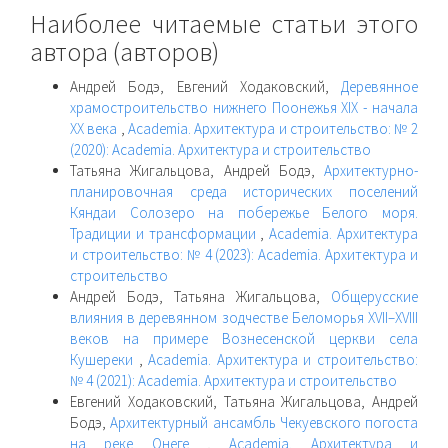
Наиболее читаемые статьи этого
автора (авторов)
Андрей Бодэ, Евгений Ходаковский,
Деревянное
храмостроительство нижнего Поонежья XIX - начала
ХХ века
,
Academia. Архитектура и строительство: № 2
(2020): Academia. Архитектура и строительство
Татьяна Жигальцова, Андрей Бодэ,
Архитектурно-
планировочная среда исторических поселений
Кяндаи Солозеро на побережье Белого моря.
Традиции и трансформации
,
Academia. Архитектура
и строительство: № 4 (2023): Academia. Архитектура и
строительство
Андрей Бодэ, Татьяна Жигальцова,
Общерусские
влияния в деревянном зодчестве Беломорья XVII–XVIII
веков на примере Вознесенской церкви села
Кушереки
,
Academia. Архитектура и строительство:
№ 4 (2021): Academia. Архитектура и строительство
Евгений Ходаковский, Татьяна Жигальцова, Андрей
Бодэ,
Архитектурный ансамбль Чекуевского погоста
на реке Онеге
,
Academia. Архитектура и