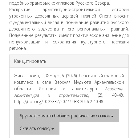
подобных храмовых комплексов Русского Севера.
Раскрытие архитектурно-строительной истории
утраченных деревянных церквей нижней Онеги вносит
фундаментальный вклад в понимание развития русского
деревянного зодчества и его региональных традиций.
Полученные результаты имеют практическое значение для
популяризации и сохранения культурного наследия
региона.
Информация
Как цитировать
о статье
Жигальцова, Т., & Бодэ, А. (2026). Деревянный храмовый
комплекс в селе Верхняя Мудьюга Архангельской
области. История и архитектура.
Academia.
Архитектура и строительство
, (2), 40–48.
https://doi.org/10.22337/2077-9038-2026-2-40-48
Другие форматы библиографических ссылок
Скачать ссылку