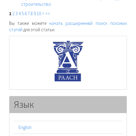
строительство
1
2
3
4
5
6
7
8
9
10
>
>>
Вы также можете
начать расширеннвй поиск похожих
статей
для этой статьи.
raasn
Язык
English