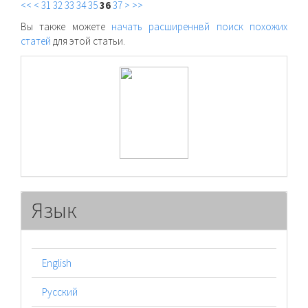
<<
<
31
32
33
34
35
36
37
>
>>
Вы также можете
начать расширеннвй поиск похожих
статей
для этой статьи.
raasn
Язык
English
Русский