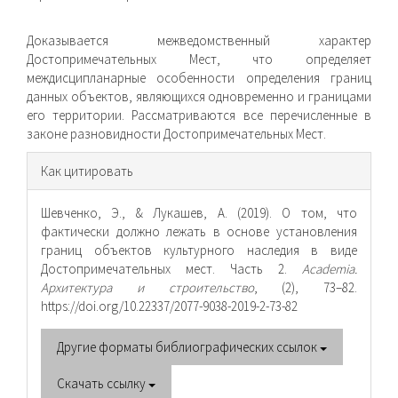
Доказывается межведомственный характер
Достопримечательных Мест, что определяет
междисципланарные особенности определения границ
данных объектов, являющихся одновременно и границами
его территории. Рассматриваются все перечисленные в
законе разновидности Достопримечательных Мест.
Информация
Как цитировать
о статье
Шевченко, Э., & Лукашев, А. (2019). О том, что
фактически должно лежать в основе установления
границ объектов культурного наследия в виде
Достопримечательных мест. Часть 2.
Academia.
Архитектура и строительство
, (2), 73–82.
https://doi.org/10.22337/2077-9038-2019-2-73-82
Другие форматы библиографических ссылок
Скачать ссылку