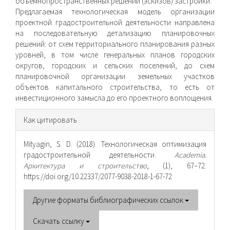
объёмнопространственных решений (эскизов) застройки.
Предлагаемая технологическая модель организации
проектной градостроительной деятельности направлена
на последовательную детализацию планировочных
решений: от схем территориального планирования разных
уровней, в том числе генеральных планов городских
округов, городских и сельских поселений, до схем
планировочной организации земельных участков
объектов капитального строительства, то есть от
инвестиционного замысла до его проектного воплощения.
Информация
Как цитировать
о статье
Mityagin, S. D. (2018). Технологическая оптимизация
градостроительной деятельности.
Academia.
Архитектура и строительство
, (1), 67–72.
https://doi.org/10.22337/2077-9038-2018-1-67-72
Другие форматы библиографических ссылок
Скачать ссылку