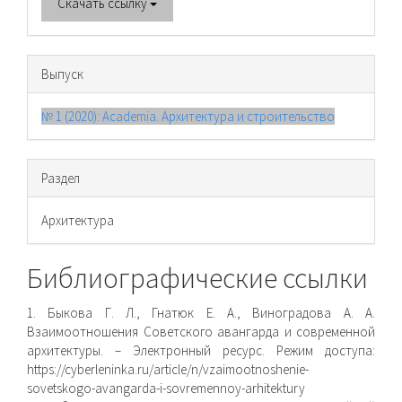
Скачать ссылку
Выпуск
№ 1 (2020): Academia. Архитектура и строительство
Раздел
Архитектура
Библиографические ссылки
1. Быкова Г. Л., Гнатюк Е. А., Виноградова А. А.
Взаимоотношения Советского авангарда и современной
архитектуры. – Электронный ресурс. Режим доступа:
https://cyberleninka.ru/article/n/vzaimootnoshenie-
sovetskogo-avangarda-i-sovremennoy-arhitektury