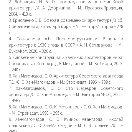
2. Добрицина И. А. От постмодернизма к нелинейной
архитектуре /И. А. Добрицина. – М.: Прогресс-Традиция,
2004. – 413 с.
3. Ермоленко Е. В. Сфера в современной архитектуре /В сб.
Современная архитектура мира. – М.: Нестор-История.– 278
с.
4. Селиванова А.Н. Постконструктивизм. Власть и
архитектура в 1930-е годы в СССР / А. Н. Селиванова. – М.:
БуксАКрт, 2020. – 320 с.
5. Словесные конструкции: 35 великих архитекторов мира:
Сборник статей / под ред. Е. Микулиной. – М.: КоЛибри, 2012.
– 240 с.
6. Хан-Магомедов, С. О. Архитектура Советского авангарда
Т.1. /С. О. Хан-Магомедов. – М.: Строиздат, 1996. – 709 с
7. Хан-Магомедов, С. О. Сто шедевров Советского
авангарда /С. О. Хан-Магомедов. – М.: Едиторил УРСС, 2005..
– 456 с.
8. Хан-Магомедов, С. О. К. Мельников / С. О. Хан-Магомедов.
– М.: Строиздат, 1990. – 295 с.
9. Хан-Магомедов, С. О. Кумиры Авангарда. Николай
Ладовский / С. О. Хан-Магомедов. – М.: С. Э. Гордеев, 2011. –
368 с.