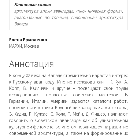
Ключевые слова:
архитектура эпохи авангарда, «ико- ническая форма»,
диагональные построения, современная архитектура
Запада
Основное
Елена Ермоленко
МАРХИ, Москва
содержимое
статьи
Аннотация
К концу ХХ века на Западе стремительно нарастал интерес
к Русскому авангарду. Многие исследователи – К. Кук, А.
Копп, В. Квиличчи и другие – посвящают свои труды
исследованию творчества советских мастеров. В
Германии, Италии, Америки издаются каталоги работ,
проводятся выставки. Крупнейшие западные архитекторы,
З. Хадид, Р. Кулхас, С. Холл, Т. Мейн, Д. Фишер, начинают
говорить о Советском авангарде как об удивительном
культурном феномене, во многом повлиявшем на развитие
современной архитектуры, а также на формирование их