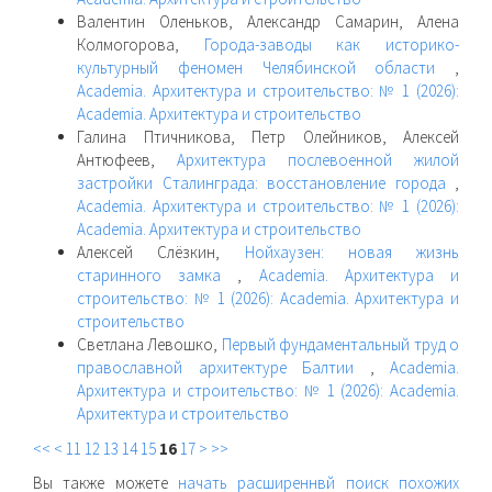
Валентин Оленьков, Александр Самарин, Алена
Колмогорова,
Города-заводы как историко-
культурный феномен Челябинской области
,
Academia. Архитектура и строительство: № 1 (2026):
Academia. Архитектура и строительство
Галина Птичникова, Петр Олейников, Алексей
Антюфеев,
Архитектура послевоенной жилой
застройки Сталинграда: восстановление города
,
Academia. Архитектура и строительство: № 1 (2026):
Academia. Архитектура и строительство
Алексей Слёзкин,
Нойхаузен: новая жизнь
старинного замка
,
Academia. Архитектура и
строительство: № 1 (2026): Academia. Архитектура и
строительство
Светлана Левошко,
Первый фундаментальный труд о
православной архитектуре Балтии
,
Academia.
Архитектура и строительство: № 1 (2026): Academia.
Архитектура и строительство
<<
<
11
12
13
14
15
16
17
>
>>
Вы также можете
начать расширеннвй поиск похожих