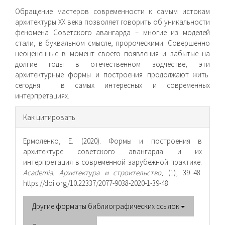
Обращение мастеров современности к самым истокам
архитектуры ХХ века позволяет говорить об уникальности
феномена Советского авангарда – многие из моделей
стали, в буквальном смысле, пророческими. Совершенно
неоцененные в момент своего появления и забытые на
долгие годы в отечественном зодчестве, эти
архитектурные формы и построения продолжают жить
сегодня в самых интересных и современных
интерпретациях.
Информация
Как цитировать
о статье
Ермоленко, Е. (2020). Формы и построения в
архитектуре советского авангарда и их
интерпретация в современной зарубежной практике.
Academia. Архитектура и строительство
, (1), 39–48.
https://doi.org/10.22337/2077-9038-2020-1-39-48
Другие форматы библиографических ссылок