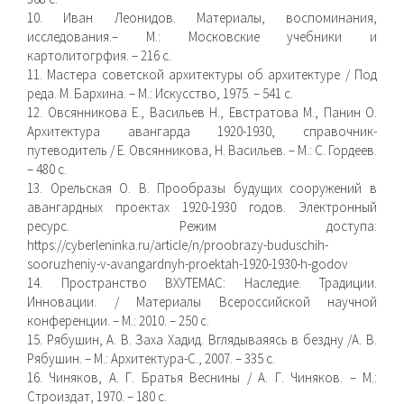
10. Иван Леонидов. Материалы, воспоминания,
исследования.– М.: Московские учебники и
картолитогрфия. – 216 с.
11. Мастера советской архитектуры об архитектуре / Под
реда. М. Бархина. – М.: Искусство, 1975. – 541 с.
12. Овсянникова Е., Васильев Н., Евстратова М., Панин О.
Архитектура авангарда 1920-1930, справочник-
путеводитель / Е. Овсянникова, Н. Васильев. – М.: С. Гордеев.
– 480 с.
13. Орельская О. В. Прообразы будущих сооружений в
авангардных проектах 1920-1930 годов. Электронный
ресурс. Режим доступа:
https://cyberleninka.ru/article/n/proobrazy-buduschih-
sooruzheniy-v-avangardnyh-proektah-1920-1930-h-godov
14. Пространство ВХУТЕМАС: Наследие. Традиции.
Инновации. / Материалы Всероссийской научной
конференции. – М.: 2010. – 250 с.
15. Рябушин, А. В. Заха Хадид. Вглядываяясь в бездну /А. В.
Рябушин. – М.: Архитектура-С., 2007. – 335 с.
16. Чиняков, А. Г. Братья Веснины / А. Г. Чиняков. – М.:
Строиздат, 1970. – 180 с.