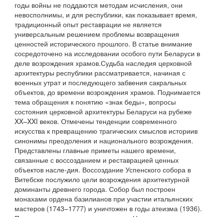
годы войны не поддаются методам исчисления, они
невосполнимы, и для республики, как показывает время,
традиционный опыт реставрации не является
универсальным решением проблемы возвращения
ценностей исторического прошлого. В статье внимание
сосредоточено на исследовании особого пути Беларуси в
деле возрождения храмов.Судьба наследия церковной
архитектуры республики рассматривается, начиная с
военных утрат и последующего забвения сакральных
объектов, до времени возрождения храмов. Поднимается
тема обращения к понятию «знак беды», вопросы
состояния церковной архитектуры Беларуси на рубеже
XX–XXI веков. Отмечены тенденции современного
искусства к превращению трагических смыслов историив
синонимы преодоления и национального возрождения.
Представлены главные приметы нашего времени,
связанные с воссозданием и реставрацией ценных
объектов насле-дия. Воссоздание Успенского собора в
Витебске послужило цели возрождения архитектурной
доминанты древнего города. Собор был построен
монахами ордена базилианов при участии итальянских
мастеров (1743–1777) и уничтожен в годы атеизма (1936).