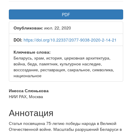
Боковая
PDF
панель
Опубликован:
июл. 22, 2020
статьи
DOI:
https://doi.org/10.22337/2077-9038-2020-2-14-21
Ключевые слова:
Беларусь, храм, история, церковная архитектура,
война, беда, памятник, культурное наследие,
воссоздание, реставрация, сакральное, символика,
национальное
Основное
Инесса Слюнькова
НИИ РАХ, Москва
содержимое
статьи
Аннотация
Статья посвящена 75-летию победы народа в Великой
Отечественной войне. Масштабы разрушений Беларуси в