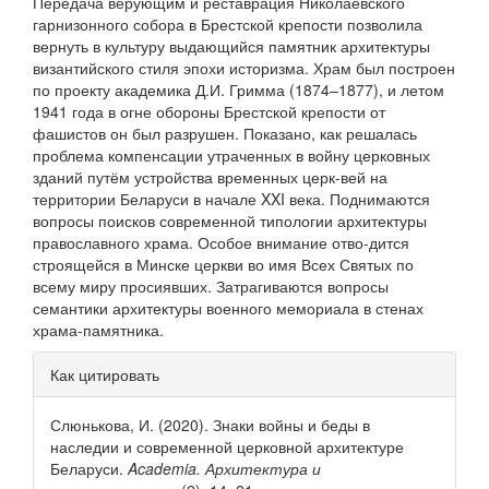
Передача верующим и реставрация Николаевского
гарнизонного собора в Брестской крепости позволила
вернуть в культуру выдающийся памятник архитектуры
византийского стиля эпохи историзма. Храм был построен
по проекту академика Д.И. Гримма (1874–1877), и летом
1941 года в огне обороны Брестской крепости от
фашистов он был разрушен. Показано, как решалась
проблема компенсации утраченных в войну церковных
зданий путём устройства временных церк-вей на
территории Беларуси в начале XXI века. Поднимаются
вопросы поисков современной типологии архитектуры
православного храма. Особое внимание отво-дится
строящейся в Минске церкви во имя Всех Святых по
всему миру просиявших. Затрагиваются вопросы
семантики архитектуры военного мемориала в стенах
храма-памятника.
Информация
Как цитировать
о статье
Слюнькова, И. (2020). Знаки войны и беды в
наследии и современной церковной архитектуре
Беларуси.
Academia. Архитектура и