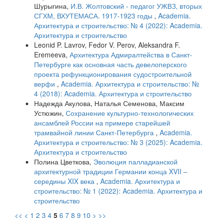
Шурыгина,
И.В. Жолтовский - педагог УЖВЗ, вторых
СГХМ, ВХУТЕМАСА. 1917-1923 годы
,
Academia.
Архитектура и строительство: № 4 (2022): Academia.
Архитектура и строительство
Leonid P. Lavrov, Fedor V. Perov, Aleksandra F.
Eremeeva,
Архитектура Адмиралтейства в Санкт-
Петербурге как основная часть девелоперского
проекта рефункционирования судостроительной
верфи
,
Academia. Архитектура и строительство: №
4 (2018): Academia. Архитектура и строительство
Надежда Акулова, Наталья Семенова, Максим
Устюжин,
Сохранение культурно-технологических
ансамблей России на примере старейшей
трамвайной линии Санкт-Петербурга
,
Academia.
Архитектура и строительство: № 3 (2025): Academia.
Архитектура и строительство
Полина Цветкова,
Эволюция палладианской
архитектурной традиции Германии конца XVII –
середины XIX века
,
Academia. Архитектура и
строительство: № 1 (2022): Academia. Архитектура и
строительство
<<
<
1
2
3
4
5
6
7
8
9
10
>
>>