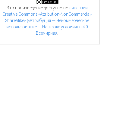
Это произведение доступно по
лицензии
Creative Commons «Attribution-NonCommercial-
ShareAlike» («Атрибуция — Некоммерческое
использование — На тех же условиях») 4.0
Всемирная
.