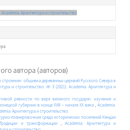
): Academia. Архитектура и строительство
ура
ого автора (авторов)
 строения»: обшивка деревянных церквей Русского Севера в
ктура и строительство: № 3 (2021): Academia. Архитектура и
стивой ревности по вере великого государя»: изучение и
онецкой губернии в конце XVIII – начале ХХ века
,
Academia.
ademia. Архитектура и строительство
турно-планировочная среда исторических поселений Кяндаи
 Традиции и трансформации
,
Academia. Архитектура и
ктура и строительство