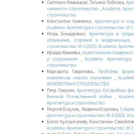
Светлана Ильвицкая, Татьяна Лобкова,
Арх
«зеленого» строительства
,
Academia. Архит
строительство
Константин Кияненко,
Архитектура и со
Academia. Архитектура и строительство: № 1 
Игорь Бондаренко,
Архитектура в тради
обживание, старение и модернизация,
строительство: № 2 (2023): Academia. Архите
Ираида Мамиева,
Аналитические поверхнос
и сооружениях
,
Academia. Архитектура
строительство
Маргарита Гаврилова,
Проблемы форми
комплексов нового поколения
,
Academ
АРХИТЕКТУРА И СТРОИТЕЛЬСТВО
Петр Панухин,
Архитектура батарейных ф
Великой Отечественной войны
,
Academ
Архитектура и строительство
Георгий Есаулов, Людмила Есаулова,
Соврем
Архитектура и строительство: № 4 (2023): Ac
Болат Куспангалиев, Константин Самойло
Academia. Архитектура и строительство: № 2 