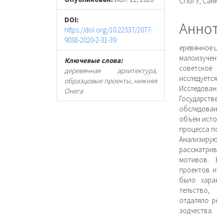
статьи
стать
СПбГУ, Сан
DOI:
Анно
https://doi.org/10.22337/2077-
9038-2020-2-31-39
еревянное ц
малоизуче
Ключевые слова:
советское
деревянная архитектура,
исследуется
образцовые проекты, нижняя
Исследова
Онега
Государств
обсле­дова
объём исто
процесса п
Анализирую
рассматрив
мотивов. 
проектов и
было хара
тельство,
отдаляло р
зодчества.