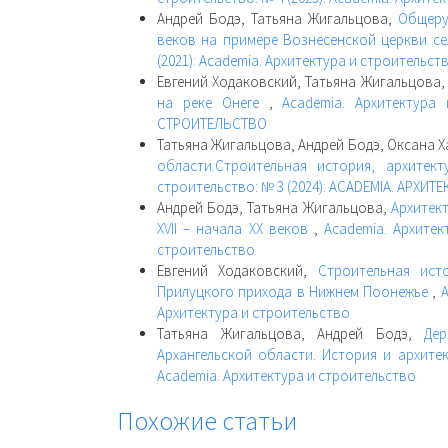
Андрей Бодэ, Татьяна Жигальцова,
Общерус
веков на примере Вознесенской церкви с
(2021): Academia. Архитектура и строительст
Евгений Ходаковский, Татьяна Жигальцова,
на реке Онеге
,
Academia. Архитектура
СТРОИТЕЛЬСТВО
Татьяна Жигальцова, Андрей Бодэ, Оксана 
области.Строительная история, архите
строительство: № 3 (2024): ACADEMIA. АРХИ
Андрей Бодэ, Татьяна Жигальцова,
Архитек
XVII – начала XX веков
,
Academia. Архитек
строительство
Евгений Ходаковский,
Строительная ист
Прилуцкого прихода в Нижнем Поонежье
,
A
Архитектура и строительство
Татьяна Жигальцова, Андрей Бодэ,
Де
Архангельской области. История и архите
Academia. Архитектура и строительство
Похожие статьи