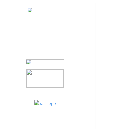
logos