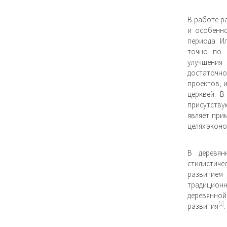
В работе р
и особенно
периода. И
точно по 
улучшения
достаточн
проектов, 
церквей. В
присутству
являет при
целях эконо
В деревян
стилистиче
развитием
традицион
деревянно
[1]
развития
.