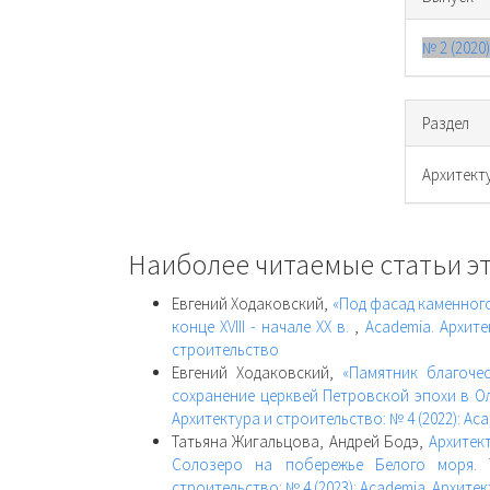
№ 2 (2020
Раздел
Архитект
Наиболее читаемые статьи эт
Евгений Ходаковский,
«Под фасад каменного
конце XVIII - начале ХХ в.
,
Academia. Архите
строительство
Евгений Ходаковский,
«Памятник благоче
сохранение церквей Петровской эпохи в Ол
Архитектура и строительство: № 4 (2022): Ac
Татьяна Жигальцова, Андрей Бодэ,
Архитек
Солозеро на побережье Белого моря.
строительство: № 4 (2023): Academia. Архите