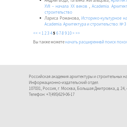
Андрей Бодэ, Татьяна Жигальцова,
Архитек
XVII – начала XX веков
,
Academia. Архитек
строительство
Лариса Романова,
Историко-культурное н
Academia. Архитектура и строительство: № 3 
<<
<
1
2
3
4
5
6
7
8
9
10
>
>>
Вы также можете
начать расширеннвй поиск похо
Российская академия архитектуры и строительных н
Информационно-издательский отдел.
107031, Россия, г. Москва, Большая Дмитровка, д. 24, с
Телефон: +7(495)629-06-17