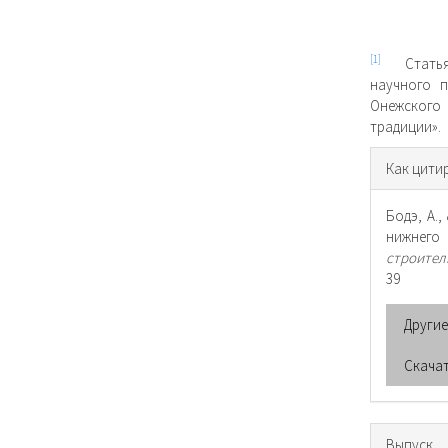
[1]
Статья п
на­учного 
Онежского 
традиции».
Инфо
Как цити
о ста
Бодэ, А.,
нижнего 
строител
39
Други
Скача
Выпуск