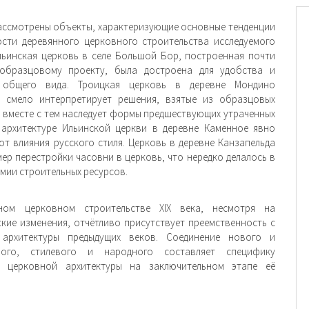
ассмотрены объекты, характеризующие ос­новные тенденции
сти деревянного церковного строительства исследуемого
льинская церковь в селе Большой Бор, построенная почти
образцовому проекту, была достроена для удобства и
 общего вида. Троицкая церковь в деревне Мондино
о смело интерпретирует решения, взятые из образцовых
и вместе с тем наследует формы предшествующих утраченных
 архитектуре Ильинской церкви в деревне Камен­ное явно
ют влияния русского стиля. Церковь в деревне Канзапельда
мер перестройки часовни в церковь, что нередко делалось в
мии строи­тельных ресурсов.
ном церковном строительстве XIX века, несмотря на
ские изменения, отчётливо присутствует пре­емственность с
 архитектуры предыдущих веков. Соединение нового и
ного, стилевого и народного составляет специфику
й церковной архитектуры на заключительном этапе её