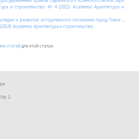
тура деревянных храмов Сырьинского Успенского монастыря
тура и строительство: № 4 (2022): Academia. Архитектура и
аследие и развитие исторического поселения город Томск
,
(2019): Academia. Архитектура и строительство
жих статей
для этой статьи.
аук
тр. 1.