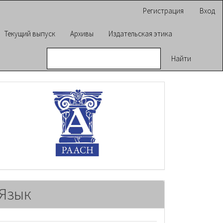
Регистрация
Вход
Текущий выпуск
Архивы
Издательская этика
Найти
raasn
Язык