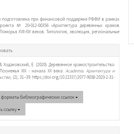
одготовлена при финансовой поддержке РФФИ в рамках
проекта № 20-012-00356 «Архитектура деревянных храмов
Поморья XVII-XIX веков. Типология, эволюция, региональные
рмация
ровать
тье
 & Ходаковский, Е. (2020). Деревянное храмостроительство
Поонежья XIX - начала ХХ века.
Academia. Архитектура и
ьство
, (2), 31–39. https://doi.org/10.22337/2077-9038-2020-2-31-
е форматы библиографических ссылок
ть ссылку