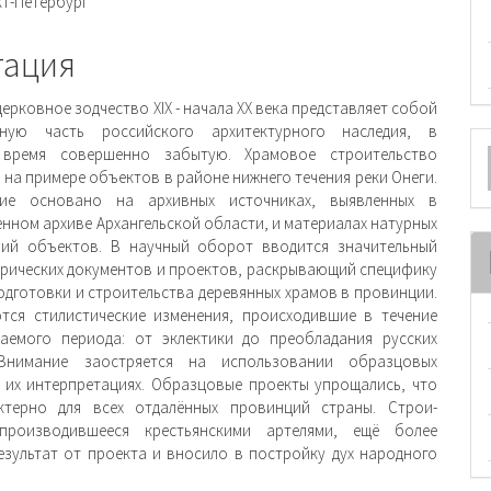
и
кт-Петербург
тация
ерковное зодчество XIX - начала ХХ века представляет собой
нную часть российского архи­тектурного наследия, в
О
 время совершенно забытую. Храмовое строительство
м
 на примере объектов в районе нижнего течения реки Онеги.
ние основа­но на архивных источниках, выявленных в
енном архиве Архангельской области, и материалах натурных
ний объектов. В научный оборот вводится значительный
рических документов и проектов, раскрывающий специфику
одготовки и строительства деревянных храмов в провинции.
тся стилистические изменения, происходившие в течение
аемого периода: от эклектики до преобладания русских
Внимание заостряется на использовании образцовых
 их интерпретациях. Образцовые проекты упрощались, что
ктерно для всех отдалённых провинций страны. Строи­
 производившееся крестьянскими артелями, ещё более
езультат от проекта и вносило в постройку дух народного