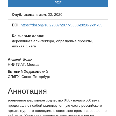
Боковая
PDF
панель
Опубликован:
июл. 22, 2020
статьи
DOI:
https://doi.org/10.22337/2077-9038-2020-2-31-39
Ключевые слова:
деревянная архитектура, образцовые проекты,
нижняя Онега
Основное
Андрей Бодэ
НИИТИАГ, Москва
содержимое
Евгений Ходаковский
статьи
СПбГУ, Санкт-Петербург
Аннотация
еревянное церковное зодчество XIX - начала ХХ века
представляет собой малоизученную часть российского
архи­тектурного наследия, в советское время совершенно
забытую. Храмовое строительство исследуется на