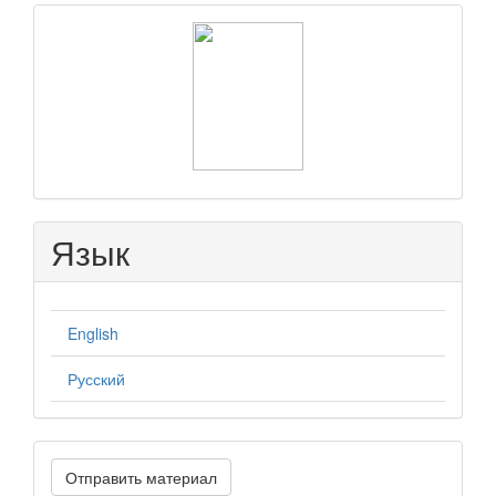
raasn
Язык
English
Русский
Отправить
Отправить материал
материал