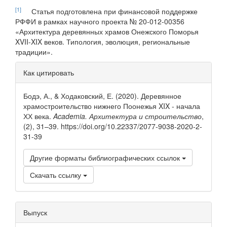
[1]
Статья подготовлена при финансовой поддержке
РФФИ в рамках на­учного проекта № 20-012-00356
«Архитектура деревянных храмов Онежского Поморья
XVII-XIX веков. Типология, эволюция, региональные
традиции».
Информация
Как цитировать
о статье
Бодэ, А., & Ходаковский, Е. (2020). Деревянное
храмостроительство нижнего Поонежья XIX - начала
ХХ века.
Academia. Архитектура и строительство
,
(2), 31–39. https://doi.org/10.22337/2077-9038-2020-2-
31-39
Другие форматы библиографических ссылок
Скачать ссылку
Выпуск