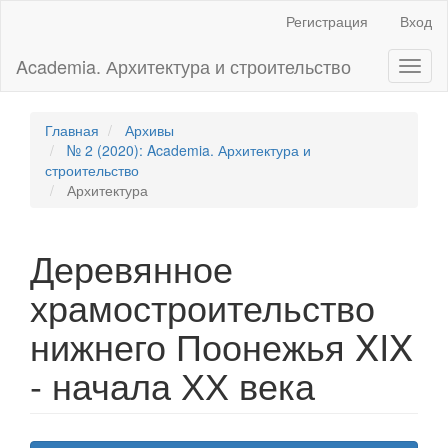
Главная
Регистрация
Вход
навигационная
панель
Academia. Архитектура и строительство
Toggl
Основное
naviga
содержимое
Боковая
панель
Главная
Архивы
№ 2 (2020): Academia. Архитектура и
строительство
Архитектура
Деревянное
храмостроительство
нижнего Поонежья XIX
- начала ХХ века