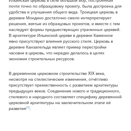
Ильинская церковь в селе Большой Бор, построенная
почти точно по образцовому проекту, была достроена для
удобства и улучшения общего вида. Троицкая церковь в
деревне Мондино достаточно смело интерпретирует
решения, взятые из образцовых проектов, и вместе с тем
наследует формы предшествующих утраченных церквей.
В архитектуре Ильинской церкви в деревне Камен­ное
явно присутствуют влияния русского стиля. Церковь в
деревне Канзапельда являет пример перестройки
часовни в церковь, что нередко делалось в целях
экономии строи­тельных ресурсов.
В деревянном церковном строительстве XIX века,
несмотря на стилистические изменения, отчётливо
присутствует пре­емственность с развитием архитектуры
предыдущих веков. Соединение нового и традиционного,
стилевого и народного составляет специфику деревянной
церковной архитектуры на заключительном этапе её
[1]
развития
.