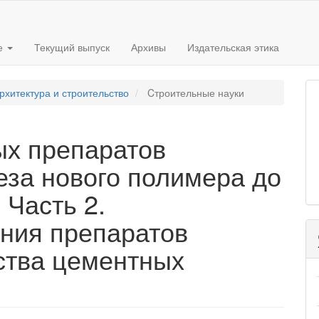
е
Текущий выпуск
Архивы
Издательская этика
рхитектура и строительство
Cтроительные науки
х препаратов
еза нового полимера до
 Часть 2.
ния препаратов
ства цементных