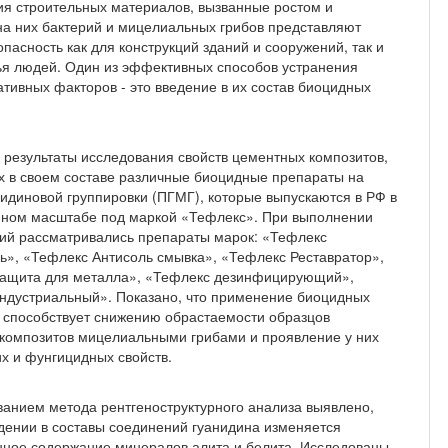
я строительных материалов, вызванные ро­стом и
на них бактерий и мицелиальных грибов представляют
пасность как для конструкций зданий и сооружений, так и
ья людей. Один из эффективных способов устранения
тивных фак­торов - это введение в их состав биоцидных
 результаты исследования свойств цементных композитов,
 в своем составе различные био­цидные препараты на
нидиновой группировки (ПГМГ), которые выпускаются в РФ в
ном масштабе под маркой «Тефлекс». При выполнении
ий рас­сматривались препараты марок: «Тефлекс
ь», «Тефлекс Антисоль смывка», «Тефлекс Реставратор»,
ащита для металла», «Тефлекс дезинфицирующий»,
ндустриальный». Показано, что применение биоцидных
 способствует снижению обрастаемости образцов
композитов мицелиальными грибами и проявле­ние у них
их и фунгицидных свойств.
ванием метода рентгеноструктурного анализа выявлено,
едении в составы соединений гуанидина изменяется
нное содержание минералов алита и белита. Исследованы