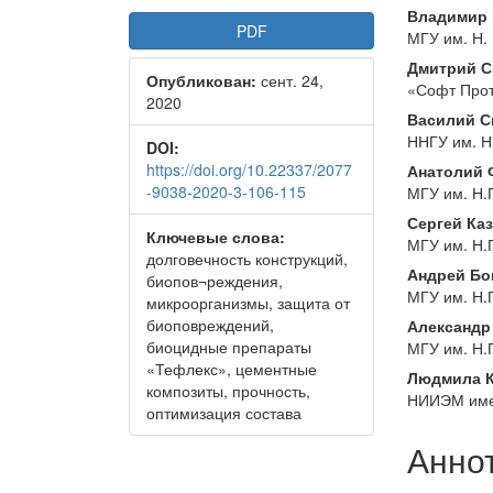
Боковая
Осно
Владимир
PDF
МГУ им. Н.
панель
соде
Дмитрий С
Опубликован:
сент. 24,
статьи
стать
«Софт Прот
2020
Василий 
ННГУ им. Н
DOI:
https://doi.org/10.22337/2077
Анатолий
-9038-2020-3-106-115
МГУ им. Н.
Сергей Ка
Ключевые слова:
МГУ им. Н.
долговечность конструкций,
Андрей Бо
биопов¬реждения,
МГУ им. Н.
микроорганизмы, защита от
биоповреждений,
Александр
биоцидные препараты
МГУ им. Н.
«Тефлекс», цементные
Людмила 
композиты, прочность,
НИИЭМ имен
оптимизация состава
Анно