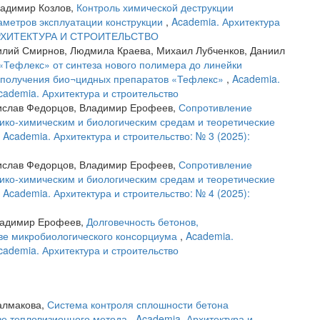
адимир Козлов,
Контроль химической деструкции
аметров эксплуатации конструкции
,
Academia. Архитектура
. АРХИТЕКТУРА И СТРОИТЕЛЬСТВО
илий Смирнов, Людмила Краева, Михаил Лубченков, Даниил
Тефлекс» от синтеза нового полимера до линейки
ии получения био¬цидных препаратов «Тефлекс»
,
Academia.
Academia. Архитектура и строительство
дислав Федорцов, Владимир Ерофеев,
Сопротивление
ико-химическим и биологическим средам и теоретические
,
Academia. Архитектура и строительство: № 3 (2025):
дислав Федорцов, Владимир Ерофеев,
Сопротивление
ико-химическим и биологическим средам и теоретические
,
Academia. Архитектура и строительство: № 4 (2025):
Владимир Ерофеев,
Долговечность бетонов,
е микробиологического консорциума
,
Academia.
Academia. Архитектура и строительство
алмакова,
Система контроля сплошности бетона
ве тепловизионного метода
,
Academia. Архитектура и