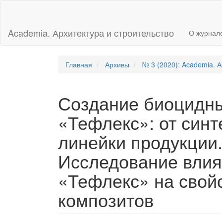
Главная
навигационная
панель
Academia. Архитектура и строительство
О журнал
Основное
содержимое
Боковая
панель
Главная
Архивы
№ 3 (2020): Academia. А
Создание биоцидны
«Тефлекс»: от синт
линейки продукции.
Исследование влия
«Тефлекс» на свой
композитов