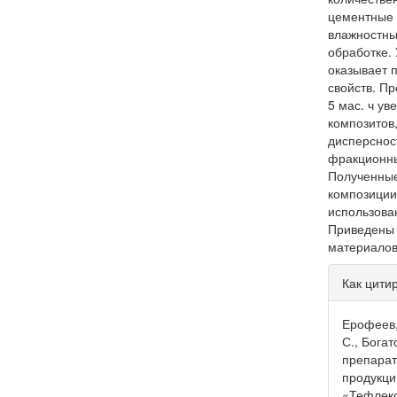
цементные 
влажностны
обработке.
оказывает 
свойств. П
5 мас. ч у
композитов
дисперснос
фракционны
Полученные
композиции
использова
Приведены 
материалов
Инфо
Как цити
о ста
Ерофеев, 
С., Богат
препарат
продукци
«Тефлекс