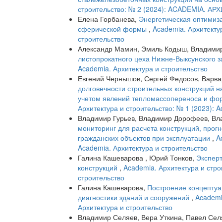
строительство: № 2 (2024): ACADEMIA. 
Елена Горбанева,
Энергетическая оптимиз
сферической формы
,
Academia. Архитектур
строительство
Александр Мамин, Эмиль Кодыш, Владимир
листопрокатного цеха Нижне-Выксунского 
Academia. Архитектура и строительство
Евгений Чернышов, Сергей Федосов, Варв
долговечности строительных конструкций н
учетом явлений тепломассопереноса и фо
Архитектура и строительство: № 1 (2023): 
Владимир Гурьев, Владимир Дорофеев, Вл
мониторинг для расчета конструкций, прог
гражданских объектов при эксплуатации
,
A
Academia. Архитектура и строительство
Галина Кашеварова , Юрий Тонков,
Эксперт
конструкций
,
Academia. Архитектура и стро
строительство
Галина Кашеварова,
Построение концептуа
диагностики зданий и сооружений
,
Academi
Архитектура и строительство
Владимир Селяев, Вера Уткина, Павел Се