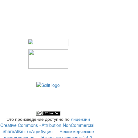
Это произведение доступно по
лицензии
Creative Commons «Attribution-NonCommercial-
ShareAlike» («Атрибуция — Некоммерческое
использование — На тех же условиях») 4.0