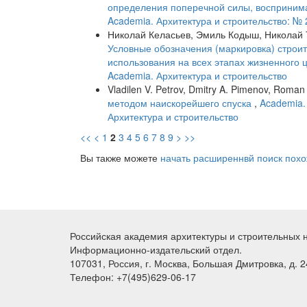
определения поперечной силы, восприним
Academia. Архитектура и строительство: № 
Николай Келасьев, Эмиль Кодыш, Николай Т
Условные обозначения (маркировка) строи
использования на всех этапах жизненного 
Academia. Архитектура и строительство
Vladilen V. Petrov, Dmitry A. Pimenov, Roma
методом наискорейшего спуска
,
Academia.
Архитектура и строительство
<<
<
1
2
3
4
5
6
7
8
9
>
>>
Вы также можете
начать расширеннвй поиск похо
Российская академия архитектуры и строительных 
Информационно-издательский отдел.
107031, Россия, г. Москва, Большая Дмитровка, д. 24
Телефон: +7(495)629-06-17