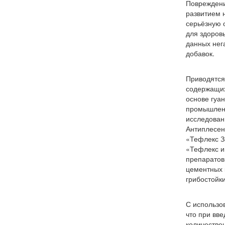
Повреждени
развитием 
серьёзную о
для здоров
данных нега
добавок.
Приводятся
содержащих
основе гуа
промышлен
исследован
Антиплесен
«Тефлекс З
«Тефлекс и
препаратов
цементных 
грибостойк
С использо
что при вв
количестве