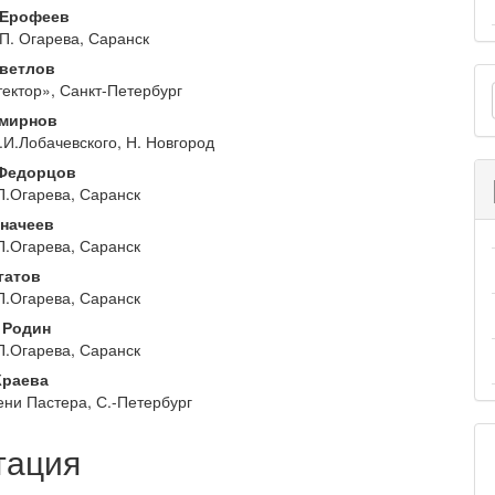
вное
 Ерофеев
 П. Огарева, Саранск
ржимое
ветлов
О
и
ектор», Санкт-Петербург
м
Смирнов
.И.Лобачевского, Н. Новгород
 Федорцов
П.Огарева, Саранск
значеев
П.Огарева, Саранск
гатов
П.Огарева, Саранск
 Родин
П.Огарева, Саранск
Краева
и Пастера, С.-Петербург
тация