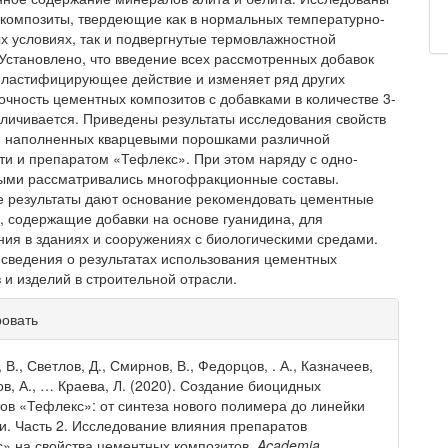
композиты, твердеющие как в нормальных температурно-
х условиях, так и подвергнутые термовлажностной
 Установлено, что введение всех рассмотренных добавок
пластифи­цирующее действие и изменяет ряд других
рочность цементных композитов с добавками в количестве 3-
величивается. Приведены результаты исследования свойств
, наполненных кварцевыми порошками различной
ти и препаратом «Тефлекс». При этом наряду с одно­
ми рассматривались многофракционные составы.
 результаты дают основание рекомендовать цемент­ные
, содержащие добавки на основе гуанидина, для
ния в зданиях и сооружениях с биологическими средами.
сведения о результатах использования цементных
 и изделий в строительной отрасли.
рмация
ровать
тье
В., Светлов, Д., Смирнов, В., Федорцов, . А., Казначеев,
ов, А., … Краева, Л. (2020). Создание биоцидных
ов «Тефлекс»: от синтеза нового полимера до линейки
и. Часть 2. Исследование влияния препаратов
» на свойства цементных композитов.
Academia.