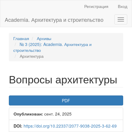
Главная
Регистрация
Вход
навигационная
панель
Academia. Архитектура и строительство
Toggl
Основное
naviga
содержимое
Боковая
панель
Главная
Архивы
№ 3 (2025): Academia. Архитектура и
строительство
Архитектура
Вопросы архитектуры
Боковая
PDF
панель
Опубликован:
сент. 24, 2025
статьи
DOI:
https://doi.org/10.22337/2077-9038-2025-3-62-69