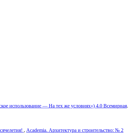
ское использование — На тех же условиях») 4.0 Всемирная
.
ысячелетия!
,
Academia. Архитектура и строительство: № 2