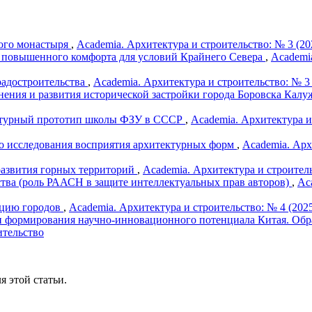
кого монастыря
,
Academia. Архитектура и строительство: № 3 (20
а повышенного комфорта для условий Крайнего Севера
,
Academia
радостроительства
,
Academia. Архитектура и строительство: № 3 
ения и развития исторической застройки города Боровска Калу
тектурный прототип школы ФЗУ в СССР
,
Academia. Архитектура и
во исследования восприятия архитектурных форм
,
Academia. Арх
развития горных территорий
,
Academia. Архитектура и строитель
тва (роль РААСН в защите интеллектуальных прав авторов)
,
Ac
юцию городов
,
Academia. Архитектура и строительство: № 4 (202
 формирования научно-инновационного потенциала Китая. Обр
ительство
я этой статьи.