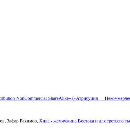
tribution-NonCommercial-ShareAlike» («Атрибуция — Некоммерче
ов, Зафар Рахимов,
Хива - жемчужина Востока и для третьего т