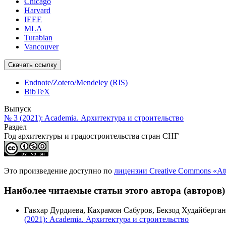
Chicago
Harvard
IEEE
MLA
Turabian
Vancouver
Скачать ссылку
Endnote/Zotero/Mendeley (RIS)
BibTeX
Выпуск
№ 3 (2021): Academia. Архитектура и строительство
Раздел
Год архитектуры и градостроительства стран СНГ
Это произведение доступно по
лицензии Creative Commons «At
Наиболее читаемые статьи этого автора (авторов)
Гавхар Дурдиева, Кахрамон Сабуров, Бекзод Худайберган
(2021): Academia. Архитектура и строительство