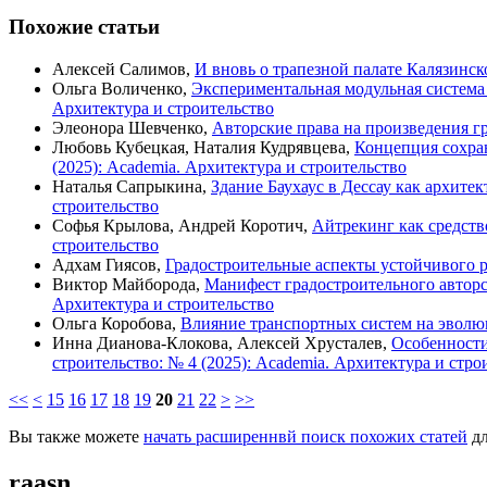
Похожие статьи
Алексей Салимов,
И вновь о трапезной палате Калязинс
Ольга Воличенко,
Экспериментальная модульная систем
Архитектура и строительство
Элеонора Шевченко,
Авторские права на произведения г
Любовь Кубецкая, Наталия Кудрявцева,
Концепция сохран
(2025): Academia. Архитектура и строительство
Наталья Сапрыкина,
Здание Баухаус в Дессау как архи
строительство
Софья Крылова, Андрей Коротич,
Айтрекинг как средст
строительство
Адхам Гиясов,
Градостроительные аспекты устойчивого 
Виктор Майборода,
Манифест градостроительного авторс
Архитектура и строительство
Ольга Коробова,
Влияние транспортных систем на эвол
Инна Дианова-Клокова, Алексей Хрусталев,
Особенности
строительство: № 4 (2025): Academia. Архитектура и стро
<<
<
15
16
17
18
19
20
21
22
>
>>
Вы также можете
начать расширеннвй поиск похожих статей
дл
raasn