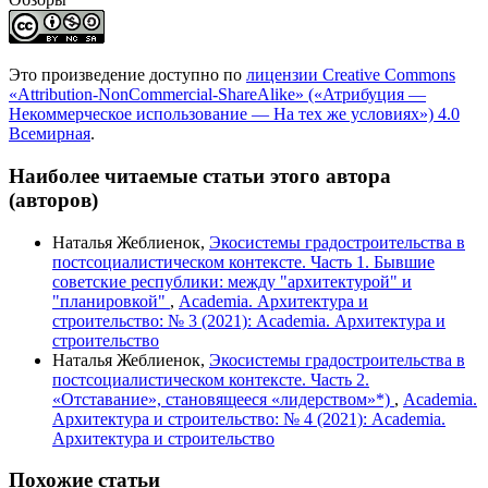
Это произведение доступно по
лицензии Creative Commons
«Attribution-NonCommercial-ShareAlike» («Атрибуция —
Некоммерческое использование — На тех же условиях») 4.0
Всемирная
.
Наиболее читаемые статьи этого автора
(авторов)
Наталья Жеблиенок,
Экосистемы градостроительства в
постсоциалистическом контексте. Часть 1. Бывшие
советские республики: между "архитектурой" и
"планировкой"
,
Academia. Архитектура и
строительство: № 3 (2021): Academia. Архитектура и
строительство
Наталья Жеблиенок,
Экосистемы градостроительства в
постсоциалистическом контексте. Часть 2.
«Отставание», становящееся «лидерством»*)
,
Academia.
Архитектура и строительство: № 4 (2021): Academia.
Архитектура и строительство
Похожие статьи