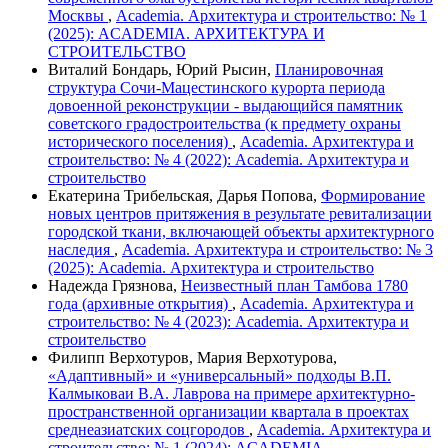
Москвы
,
Academia. Архитектура и строительство: № 1
(2025): ACADEMIA. АРХИТЕКТУРА И
СТРОИТЕЛЬСТВО
Виталий Бондарь, Юрий Рысин,
Планировочная
структура Сочи-Мацестинского курорта периода
довоенной реконструкции - выдающийся памятник
советского градостроительства (к предмету охраны
исторического поселения)
,
Academia. Архитектура и
строительство: № 4 (2022): Academia. Архитектура и
строительство
Екатерина Трибельская, Дарья Попова,
Формирование
новых центров притяжения в результате ревитализации
городской ткани, включающей объекты архитектурного
наследия
,
Academia. Архитектура и строительство: № 3
(2025): Academia. Архитектура и строительство
Надежда Грязнова,
Неизвестный план Тамбова 1780
года (архивные открытия)
,
Academia. Архитектура и
строительство: № 4 (2023): Academia. Архитектура и
строительство
Филипп Верхотуров, Мария Верхотурова,
«Адаптивный» и «универсальный» подходы В.П.
Калмыковаи В.А. Лаврова на примере архитектурно-
пространственной организации квартала в проектах
среднеазиатских соцгородов
,
Academia. Архитектура и
строительство: № 1 (2024): ACADEMIA.