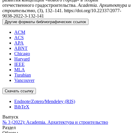
отечественного градостроительства.
Academia. Архитектура и
строительство
, (3), 132–141. https://doi.org/10.22337/2077-
9038-2022-3-132-141
Другие форматы библиографических ссылок
ACM
ACS
APA
ABNT
Chicago
Harvard
IEEE
MLA
Turabian
Vancouver
Скачать ссылку
Endnote/Zotero/Mendeley (RIS)
BibTeX
Выпуск
№ 3 (2022): Academia. Архитектура и строительство
Раздел
Обзоры