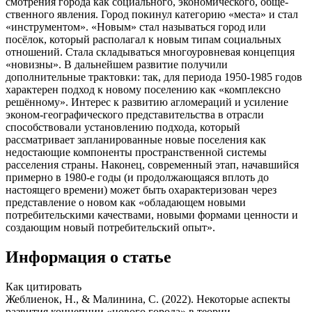
смотрения города как социального, экономического, обще­
ственного явления. Город покинул категорию «места» и стал
«инструментом». «Новым» стал называться город или
посёлок, который располагал к новым типам социальных
отношений. Стала складываться многоуровневая концепция
«новизны». В дальнейшем развитие получили
дополнительные трактов­ки: так, для периода 1950-1985 годов
характерен подход к новому поселению как «комплексно
решённому». Интерес к развитию агломераций и усиление
эконом-географического представительства в отрасли
способствовали установлению подхода, который
рассматривает запланированные новые поселения как
недостающие компоненты пространственной системы
расселения страны. Наконец, современный этап, начавшийся
примерно в 1980-е годы (и продолжающаяся вплоть до
настоящего времени) может быть охарактеризован через
представление о новом как «обладающем новыми
потребительскими качествами, новыми формами ценности и
создающим новый потребительский опыт».
Информация о статье
Как цитировать
Жеблиенок, Н., & Малинина, С. (2022). Некоторые аспекты
развития концепции «нового города» в теории