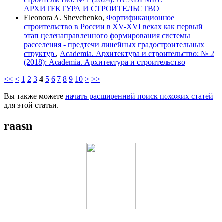
АРХИТЕКТУРА И СТРОИТЕЛЬСТВО
Eleonora A. Shevchenko,
Фортификационное
строительство в России в XV-XVI веках как первый
этап целенаправленного формирования системы
расселения - предтечи линейных градостроительных
структур
,
Academia. Архитектура и строительство: № 2
(2018): Academia. Архитектура и строительство
<<
<
1
2
3
4
5
6
7
8
9
10
>
>>
Вы также можете
начать расширеннвй поиск похожих статей
для этой статьи.
raasn