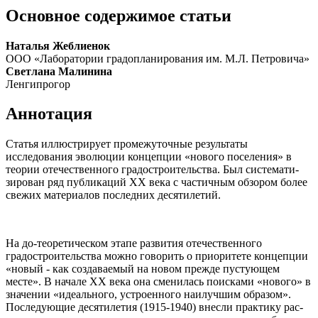
Основное содержимое статьи
Наталья Жеблиенок
ООО «Лаборатории градопланирования им. М.Л. Петровича»
Светлана Малинина
Ленгипрогор
Аннотация
Статья иллюстрирует промежуточные резуль­таты
исследования эволюции концепции «нового поселения» в
теории отечественного градостроительства. Был системати­
зирован ряд публикаций ХХ века с частичным обзором более
свежих материалов последних десятилетий.
На до-теоретическом этапе развития отечественного
градостроительства можно говорить о приоритете концепции
«новый - как создаваемый на новом прежде пустующем
месте». В начале ХХ века она сменилась поисками «нового» в
значении «идеального, устроенного наилучшим образом».
Последующие десятилетия (1915-1940) внесли практику рас­