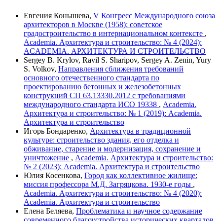
Евгения Конышева,
V Конгресс Международного союза
архитекторов в Москве (1958): советское
градостроительство в интернациональном контексте
,
Academia. Архитектура и строительство: № 4 (2024):
ACADEMIA. АРХИТЕКТУРА И СТРОИТЕЛЬСТВО
Sergey B. Krylov, Ravil S. Sharipov, Sergey A. Zenin, Yury
S. Volkov,
Направления сближения требований
основного отечественного стандарта по
проектированию бетонных и железобетонных
конструкций СП 63.13330.2012 с требованиями
международного стандарта ИСО 19338
,
Academia.
Архитектура и строительство: № 1 (2019): Academia.
Архитектура и строительство
Игорь Бондаренко,
Архитектура в традиционной
культуре: строительство здания, его отделка и
обживание, старение и модернизация, сохранение и
уничтожение
,
Academia. Архитектура и строительство:
№ 2 (2023): Academia. Архитектура и строительство
Юлия Косенкова,
Город как коллективное жилище:
миссия профессора М.Д. Загряцкова. 1930-е годы
,
Academia. Архитектура и строительство: № 4 (2020):
Academia. Архитектура и строительство
Елена Беляева,
Проблематика и научное содержание
современного благоустройства исторических кварталов