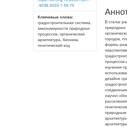
-9038-2023-1-59-70
Анно
Ключевые слова:
В статье р
градостроительная система,
природных 
закономерности природных
органическ
процессов, органическая
городов, п
архитектура, бионика,
формы разв
генетический код
перспектив
градострои
процессов 
изучения п
использова
дизайне ср
градострои
соединения
научно обо
расселения
генетическ
природным 
архитектур
архитектур