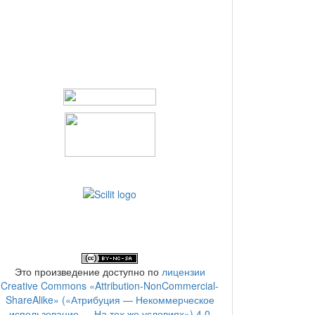
Это произведение доступно по
лицензии
Creative Commons «Attribution-NonCommercial-
ShareAlike» («Атрибуция — Некоммерческое
использование — На тех же условиях») 4.0