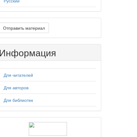
Русский
тправить
Отправить материал
атериал
Информация
Для читателей
Для авторов
Для библиотек
logos