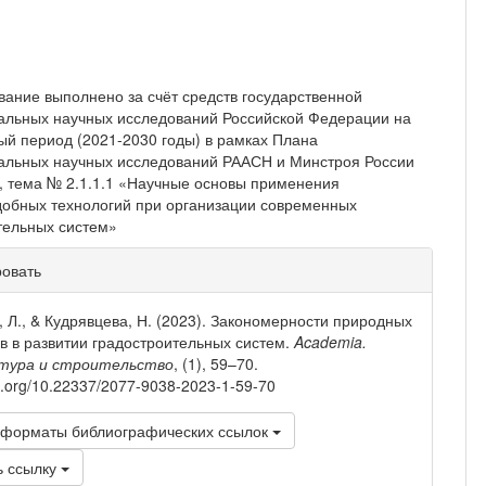
ание выполнено за счёт средств государственной
льных научных исследований Российской Федерации на
ый период (2021-2030 годы) в рамках Плана
льных научных исследова­ний РААСН и Минстроя России
д, тема № 2.1.1.1 «Научные основы применения
обных технологий при организации современных
тельных систем»
рмация
ровать
тье
, Л., & Кудрявцева, Н. (2023). Закономерности природных
в в развитии градостроительных систем.
Academia.
тура и строительство
, (1), 59–70.
oi.org/10.22337/2077-9038-2023-1-59-70
 форматы библиографических ссылок
ь ссылку