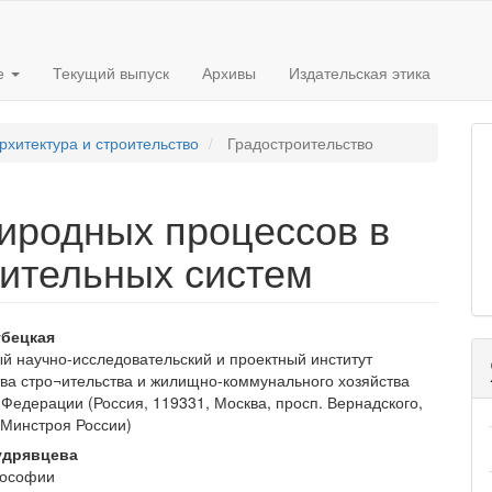
е
Текущий выпуск
Архивы
Издательская этика
рхитектура и строительство
Градостроительство
иродных процессов в
оительных систем
вное
бецкая
й научно-исследовательский и проектный институт
ржимое
ва стро¬ительства и жилищно-коммунального хозяйства
и
 Федерации (Россия, 119331, Москва, просп. Вернадского,
Минстроя России)
удрявцева
лософии