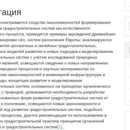
тация
О
ассматривается сходство закономерностей формирования
и градостроительных систем как естественного
м
ого процесса, приводятся примеры зарождения древнейших
ланировки сёл, систем расселения Европы; анализируются
ития центричных и линейных градостроительных,
ных моделей раз­вития и новых подходов к моделированию
тельных систем с учётом исследований природных
и явлений; освещаются сведения о новых направлениях
риродных процессов и научных экспериментах по
нию закономерностей в инженерной инфраструктуре и
еды, концепции развития и моделировании
тельных систем, основанных на принципах органического
 с природой, доказывается необходимость разработки
снованных форм развития градостроительных систем от
 к поселению, освещаются новые закономерности и
ий код развития градостроительных систем, подобных
процессам, даются рекомендации по исполь­зованию в
но-градостроительной практике принципов органичной
ы и градостроительных систем
[1]
.