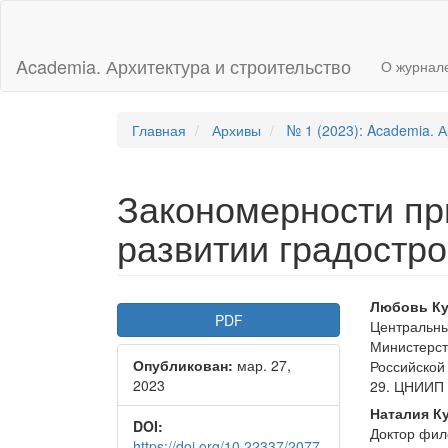
Главная
навигационная
панель
Academia. Архитектура и строительство
О журнал
Основное
содержимое
Боковая
панель
Главная
Архивы
№ 1 (2023): Academia. А
Закономерности пр
развитии градостр
Боковая
Осно
Любовь Ку
PDF
Центральны
панель
соде
Министерст
Опубликован:
мар. 27,
статьи
стать
Российской
2023
29. ЦНИИП 
Наталия К
DOI:
Доктор фи
https://doi.org/10.22337/2077