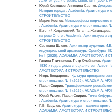
Архитектура и строительство: № 4 (202
Юрий Костяшов, Ангелина Саенко,
Дискусс
История города
,
Academia. Архитектура и
СТРОИТЕЛЬСТВО
Мария Костюк,
Метаморфозы творческого пу
,
Academia. Архитектура и строительство
Евгений Ходаковский, Татьяна Жигальцова
на реке Онеге
,
Academia. Архитектура и с
СТРОИТЕЛЬСТВО
Светлана Шлеюк,
Архитектор-художник И.В
индустриальной архитектуры Оренбурга 19
№ 1 (2025): ACADEMIA. АРХИТЕКТУРА И
Галина Птичникова, Петр Олейников,
Архит
1930-х годов: дома специалистов
,
Academia
АРХИТЕКТУРА И СТРОИТЕЛЬСТВО
Игорь Бондаренко,
Культура пространствен
строительство: № 1 (2025): ACADEMIA. 
Павел Спирин,
Трансформации российског
строительство: № 1 (2025): ACADEMIA. 
Юрий Рысин, Павел Спирин,
Точка бифурка
,
Academia. Архитектура и строительство
Г.В. Есаулов,
Архитектура – картина време
ACADEMIA. АРХИТЕКТУРА И СТРОИТЕЛЬ