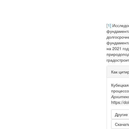
[1]
Исследов
фундамента
долгосрочн
фундамента
на 2021 го
природопод
градострои
Инфо
Как цити
о ста
Кубецкая
процессо
Архитек
https://d
Другие
Скачат