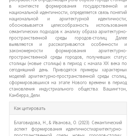
в контексте формирования государственной и
национальной идентичности, определяется связь понятий
национальной и архитектурной идентичности;
обосновывается целесообразность использования
семантических подходов к анализу образа архитектурно-
пространственной среды городов-столиц. Далее
выявляются и рассматриваются особенности и
закономерности формирования архитектурно-
пространственной среды городов, получивших статус
столицы (новые столицы) в период с начала XIX века по
сегодняшний день. Приводятся примеры характерных
моделей архитектурно-пространственной среды столиц,
сформировавшихся на этапе Нового времени в период
становления индустриального общества: Вашингтон,
Канберра, Дели.
Информация
Как цитировать
о статье
Благовидова, Н., & Иванова, О. (2023). Семантический
аспект формирования идентичностиархитектурно-
пространственной среды новых городов-столиц: