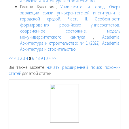
Academia. Архитектура и строительство
Галина Кулешова,
Университет и город. Очерк
эволюции связи университетской институции с
городской средой. Часть II. Особенности
формирования российских университетов,
современное состояние, модель
межуниверситетского кампуса
,
Academia.
Архитектура и строительство: № 1 (2022): Academia.
Архитектура и строительство
<<
<
1
2
3
4
5
6
7
8
9
10
>
>>
Вы также можете
начать расширеннвй поиск похожих
статей
для этой статьи.
raasn