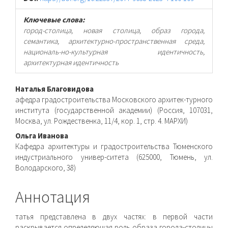
Ключевые слова:
город-столица, новая столица, образ города,
семантика, архитектурно-пространственная среда,
националь-но-культурная идентичность,
архитектурная идентичность
Основное
Наталья Благовидова
афедра градостроительства Московского архитек-турного
содержимое
института (государственной академии) (Россия, 107031,
Москва, ул. Рождественка, 11/4, кор. 1, стр. 4. МАРХИ)
статьи
Ольга Иванова
Кафедра архитектуры и градостроительства Тюменского
индустриального универ-ситета (625000, Тюмень, ул.
Володарского, 38)
Аннотация
татья представлена в двух частях: в первой части
раскрывается определяющая роль образа города-столицы