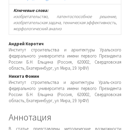
Ключевые слова:
изобретательство, патентоспособное решение,
изобретательская задача, техническая эффективность,
морфологический анализ
Основное
Андрей Коротич
Институт строительства и архитектуры Уральского
содержимое
федерального университета имени первого Президента
России Б.Н. Ельцина (Россия, 620002, Свердловская
статьи
область, Екатеринбург, ул. Мира, 19. УрФУ)
Никита Фомин
Институт строительства и архитектуры Ураль-ского
федерального университета имени первого Президента
России Б.Н. Ельцина (Россия, 620002, Свердловская
область, Екатеринбург, ул. Мира, 19. УрФУ)
Аннотация
В статье представлены методические возможности