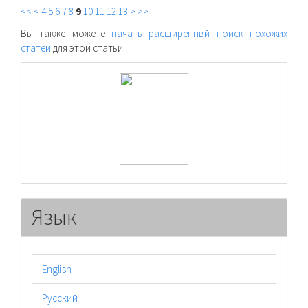
<<
<
4
5
6
7
8
9
10
11
12
13
>
>>
Вы также можете
начать расширеннвй поиск похожих
статей
для этой статьи.
raasn
Язык
English
Русский