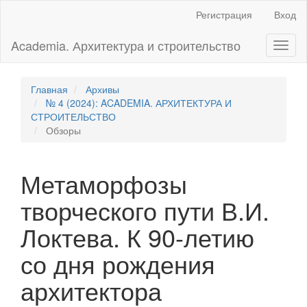
Главная
Регистрация
Вход
навигационная
панель
Academia. Архитектура и строительство
Toggl
Основное
naviga
содержимое
Боковая
панель
Главная
Архивы
№ 4 (2024): ACADEMIA. АРХИТЕКТУРА И
СТРОИТЕЛЬСТВО
Обзоры
Метаморфозы
творческого пути В.И.
Локтева. К 90-летию
со дня рождения
архитектора