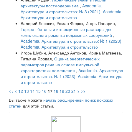
архитектуры постмодернизма
,
Academia.
Архитектура и строительство: № 3 (2021): Academia.
Архитектура и строительство
Валерий Лесовик, Роман Федюк, Игорь Панарин,
Торкрет-бетоны и инъекционные растворы для
комплексного ремонта подземных сооружений
,
Academia. Архитектура и строительство: № 1 (2023):
Academia. Архитектура и строительство
Игорь Шубин, Александр Антонов, Ирина Матвеева,
Татьяна Яровая,
Оценка энергетических
параметров речи на основе импульсной
характеристики помещения
,
Academia. Архитектура
и строительство: № 1 (2023): Academia. Архитектура
и строительство
<<
<
12
13
14
15
16
17
18
19
20
21
>
>>
Вы также можете
начать расширеннвй поиск похожих
статей
для этой статьи.
raasn