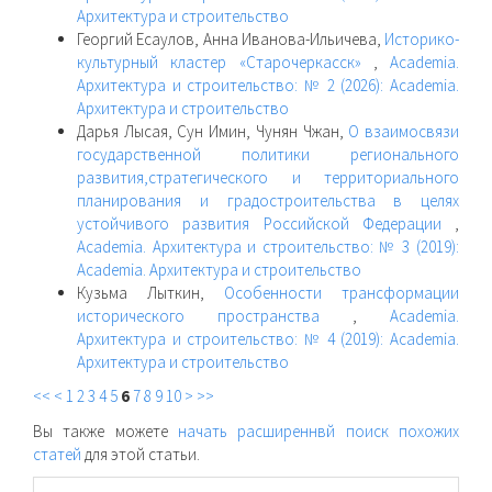
Архитектура и строительство
Георгий Есаулов, Анна Иванова-Ильичева,
Историко-
культурный кластер «Старочеркасск»
,
Academia.
Архитектура и строительство: № 2 (2026): Academia.
Архитектура и строительство
Дарья Лысая, Сун Имин, Чунян Чжан,
О взаимосвязи
государственной политики регионального
развития,стратегического и территориального
планирования и градостроительства в целях
устойчивого развития Российской Федерации
,
Academia. Архитектура и строительство: № 3 (2019):
Academia. Архитектура и строительство
Кузьма Лыткин,
Особенности трансформации
исторического пространства
,
Academia.
Архитектура и строительство: № 4 (2019): Academia.
Архитектура и строительство
<<
<
1
2
3
4
5
6
7
8
9
10
>
>>
Вы также можете
начать расширеннвй поиск похожих
статей
для этой статьи.