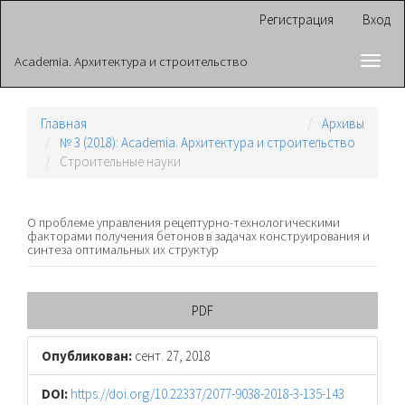
Главная
Регистрация
Вход
навигационная
панель
Academia. Архитектура и строительство
Toggl
Основное
navig
содержимое
Боковая
панель
Главная
Архивы
№ 3 (2018): Academia. Архитектура и строительство
Cтроительные науки
О проблеме управления рецептурно-технологическими
факторами получения бетонов в задачах конструирования и
синтеза оптимальных их структур
Боковая
PDF
панель
Опубликован:
сент. 27, 2018
статьи
DOI:
https://doi.org/10.22337/2077-9038-2018-3-135-143