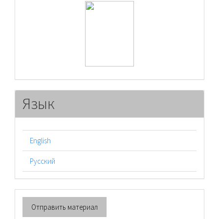
raasn
Язык
English
Русский
Отправить
Отправить материал
материал