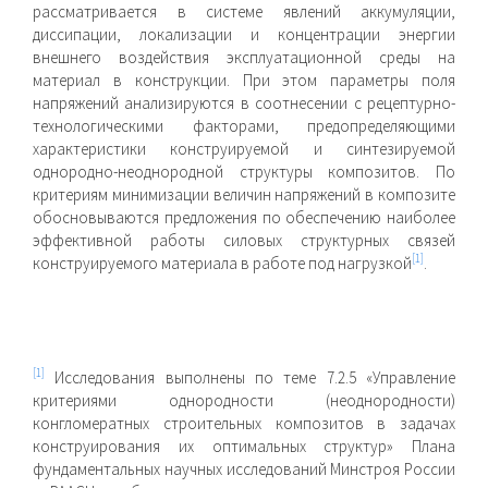
рассматривается в системе явле­ний аккумуляции,
диссипации, локализации и концентрации энергии
внешнего воздействия эксплуатационной среды на
материал в конструкции. При этом параметры поля
напряже­ний анализируются в соотнесении с рецептурно-
технологи­ческими факторами, предопределяющими
характеристики конструируемой и синтезируемой
однородно-неоднородной структуры композитов. По
критериям минимизации величин напряжений в композите
обосновываются предложения по обеспечению наиболее
эффективной работы силовых структурных связей
[1]
конструируемого материала в работе под нагрузкой
.
[1]
Исследования выполнены по теме 7.2.5 «Управление
критериями одно­родности (неоднородности)
конгломератных строительных композитов в задачах
конструирования их оптимальных структур» Плана
фундаментальных научных исследований Минстроя России