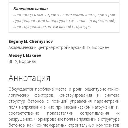
Ключевые слова:
конгломератные строительные компози¬ты; критерии
однородности/неоднородности; поле напряже¬ний;
конструирование оптимальной структуры
Основное
Evgeny M. Chernyshov
Академический центр «Архстройнаука» ВГТУ, Воронеж
содержимое
Alexey I. Makeev
статьи
ВГТУ, Воронеж
Аннотация
Обсуждается проблема места и роли рецептурно-техно­
логических факторов конструирования и синтеза
структур бетонов с позиций управления параметрами
поля напряжений в них при механическом нагружении и,
соответственно, по­казателями сопротивления их
разрушению. Формирование поля напряжений в структуре
бетонов как конгломератных строительных композитов