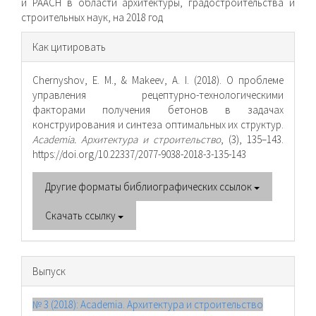
и РААСН в области архитектуры, градостроительства и
строительных наук, на 2018 год
Информация
Как цитировать
о статье
Chernyshov, E. M., & Makeev, A. I. (2018). О проблеме
управления рецептурно-технологическими
факторами получения бетонов в задачах
конструирования и синтеза оптимальных их структур.
Academia. Архитектура и строительство
, (3), 135–143.
https://doi.org/10.22337/2077-9038-2018-3-135-143
Другие форматы библиографических ссылок
Скачать ссылку
Выпуск
№ 3 (2018): Academia. Архитектура и строительство